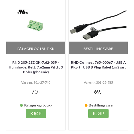
PÅ LAGER OG I BUTIKK
BESTILLINGSVARE
RND 205-2EDGK-7.62-03P -
RND Connect 765-00067 - USB A
Hunnhode, Rett, 7.62mm Pitch, 3
Plug til USB B Plug Kabel 1m Svart
Poler (phoenix)
Vare nr. 301-27-740
Vare nr. 301-25-785
70,-
69,-
På lager og i butikk
Bestillingsvare
KJØP
KJØP