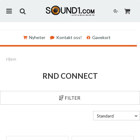
0,-
Nyheter
Kontakt oss!
Gavekort
Nullstill
Hjem
Trykk ENTER for å søke
RND CONNECT
FILTER
Standard