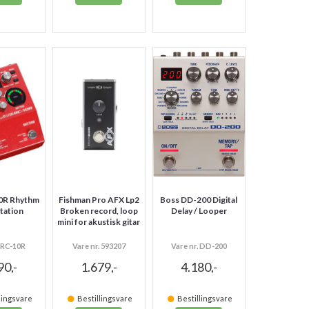
0R Rhythm
Fishman Pro AFX Lp2
Boss DD-200 Digital
tation
Broken record, loop
Delay / Looper
mini for akustisk gitar
. RC-10R
Vare nr. 593207
Vare nr. DD-200
90,-
1.679,-
4.180,-
lingsvare
Bestillingsvare
Bestillingsvare