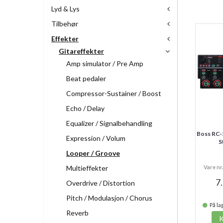
Lyd & Lys
Tilbehør
Effekter
Gitareffekter
Amp simulator / Pre Amp
Beat pedaler
Compressor-Sustainer / Boost
Echo / Delay
Equalizer / Signalbehandling
Boss RC-
Expression / Volum
S
Looper / Groove
Multieffekter
Vare nr
7
Overdrive / Distortion
Pitch / Modulasjon / Chorus
På lag
Reverb