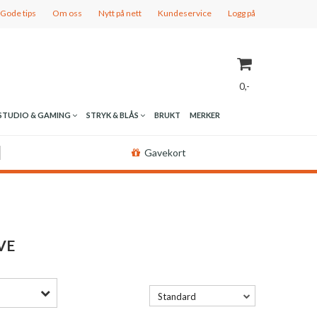
Gode tips
Om oss
Nytt på nett
Kundeservice
Logg på
0,-
STUDIO & GAMING
STRYK & BLÅS
BRUKT
MERKER
Nullstill
Gavekort
Trykk ENTER for å søke
VE
Standard