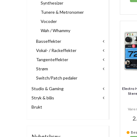
Synthesizer
Tunere & Metronomer
Vocoder
Wah / Whammy
Basseffekter
Vokal- / Rackeffekter
Tangenteffekter
Strøm
Switch/Patch pedaler
Studio & Gaming
Electro 
Ster
Stryk & blås
Brukt
Vare 
2
Best
Nyhetsbrev