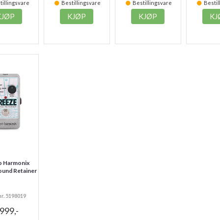
illingsvare
Bestillingsvare
Bestillingsvare
Bestil
KJØP
KJØP
KJØP
KJ
o Harmonix
ound Retainer
nr. 5198019
.999,-