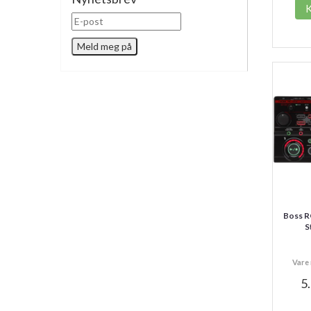
Boss R
S
Vare 
5