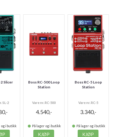
2 Slicer
Boss RC-500 Loop
Boss RC-5 Loop
Station
Station
r. SL-2
Vare nr. RC-500
Vare nr. RC-5
80,-
4.540,-
3.340,-
 og i butikk
På lager og i butikk
På lager og i butikk
ØP
KJØP
KJØP