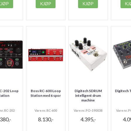
KJØP
KJØP
KJØP
KJ
C-202 Loop
Boss RC-600 Loop
Digitech SDRUM
Digitech 
tation
Station med 6 spor
intelligent drum
machine
nr. RC-202
Vare nr. RC-600
Vare nr. PO-190038
Vare nr. 
.380,-
8.130,-
4.395,-
4.0