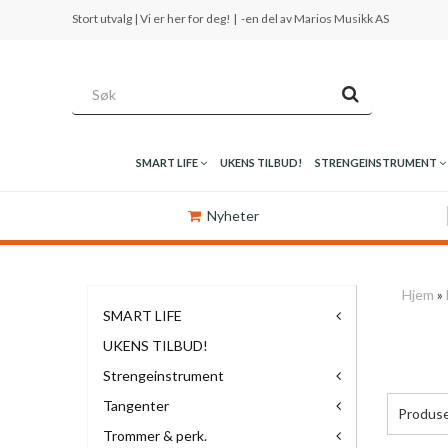
Stort utvalg | Vi er her for deg! |
-en del av Marios Musikk AS
SMART LIFE
UKENS TILBUD!
STRENGEINSTRUMENT
Nyheter
Hjem
»
SMART LIFE
UKENS TILBUD!
Strengeinstrument
Tangenter
Produs
Trommer & perk.