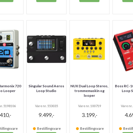
Harmonix 720
Singular Sound Aeros
NUX Dual Loop Stereo,
Boss RC-1
eo Looper
Loop Studio
trommemaskin og
Loop S
looper
nr. 5198106
Vare nr. 553035
Vare nr. 100719
Vare nr
.410,-
9.499,-
3.199,-
4.6
illingsvare
Bestillingsvare
Bestillingsvare
Bestil