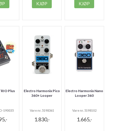
ØP
KJØP
KJØP
TRIO Plus
Electro Harmonix Pico
Electro Harmonix Nano
360+ Looper
Looper 360
PO-190035
Vare nr. 5198361
Vare nr. 5198102
95,-
1.830,-
1.665,-