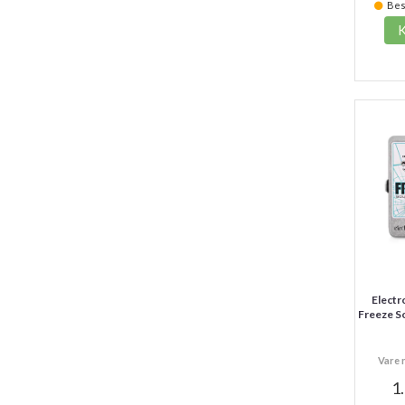
Best
Electr
Freeze S
Vare 
1