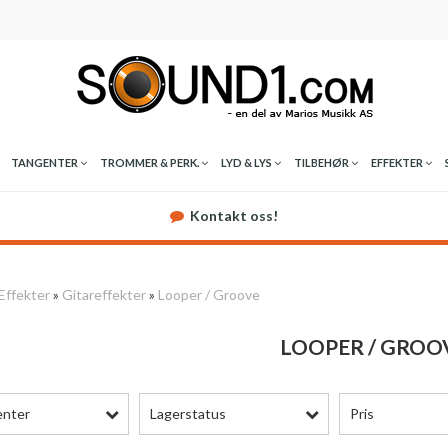
TANGENTER
TROMMER & PERK.
LYD & LYS
TILBEHØR
EFFEKTER
Kontakt oss!
Effekter
»
Gitareffekter
»
Looper / Groove
LOOPER / GROO
enter
Lagerstatus
Pris