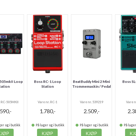
505mkII Loop
Boss RC-1 Loop
BeatBuddy Mini 2 Mini
Boss SL-
tation
Station
Trommemaskin / Pedal
. RC-505MKII
Vare nr. RC-1
Vare nr. 539219
Vare n
.590,-
1.780,-
2.509,-
2.3
er og i butikk
På lager og i butikk
På lager og i butikk
På lager
KJØP
KJØP
KJØP
KJ