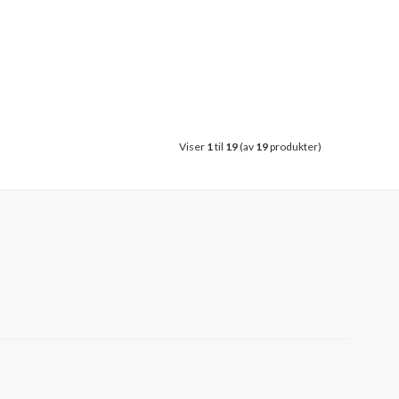
Viser
1
til
19
(av
19
produkter)