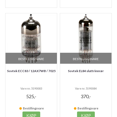
BESTILLINGSVARE
BESTILLINGSVARE
Sovtek ECC83 / 12AX7WB / 7025
Sovtek EL84 sluttrinnrør
Vare nr. 5190083
Vare nr. 5190084
525,-
370,-
Bestillingsvare
Bestillingsvare
KJØP
KJØP