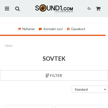
0,-
Nyheter
Kontakt oss!
Gavekort
Nullstill
Hjem
Trykk ENTER for å søke
SOVTEK
FILTER
Standard