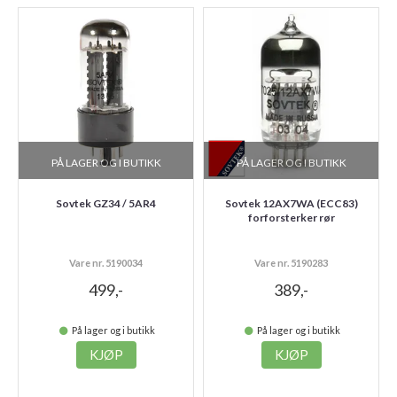
PÅ LAGER OG I BUTIKK
PÅ LAGER OG I BUTIKK
Sovtek GZ34 / 5AR4
Sovtek 12AX7WA (ECC83)
forforsterker rør
Vare nr. 5190034
Vare nr. 5190283
499,-
389,-
På lager og i butikk
På lager og i butikk
KJØP
KJØP