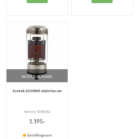
BESTILLINGSVARE
Sovtek 6550WE sluttrinn rør
Vare nr. 5196552
1.195,-
Bestillingsvare