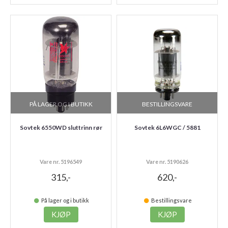
PÅ LAGER OG I BUTIKK
BESTILLINGSVARE
Sovtek 6550WD sluttrinn rør
Sovtek 6L6WGC / 5881
Vare nr. 5196549
Vare nr. 5190626
315,-
620,-
På lager og i butikk
Bestillingsvare
KJØP
KJØP