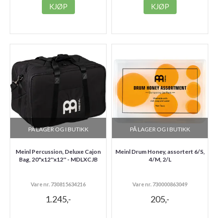
KJØP
KJØP
PÅ LAGER OG I BUTIKK
PÅ LAGER OG I BUTIKK
Meinl Percussion, Deluxe Cajon
Meinl Drum Honey, assortert 6/S,
Bag, 20"x12''x12'' - MDLXCJB
4/M, 2/L
Vare nr. 730815634216
Vare nr. 730000863049
1.245,-
205,-