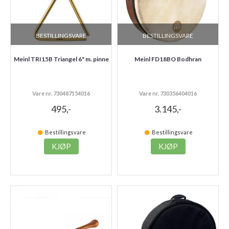
BESTILLINGSVARE
BESTILLINGSVARE
Meinl TRI15B Triangel 6" m. pinne
Meinl FD18BO Bodhran
Vare nr. 730487154016
Vare nr. 730356404016
495,-
3.145,-
Bestillingsvare
Bestillingsvare
KJØP
KJØP