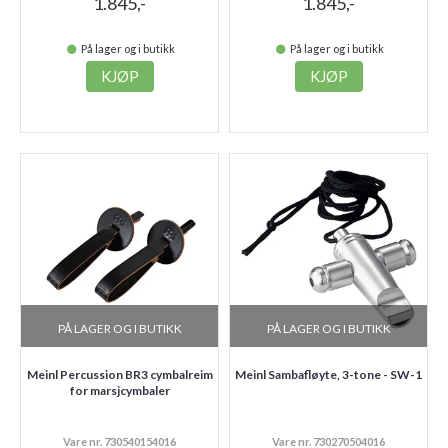
1.845,-
1.845,-
På lager og i butikk
På lager og i butikk
KJØP
KJØP
PÅ LAGER OG I BUTIKK
PÅ LAGER OG I BUTIKK
Meinl Percussion BR3 cymbalreim
Meinl Sambafløyte, 3-tone - SW-1
for marsjcymbaler
Vare nr. 730540154016
Vare nr. 730270504016