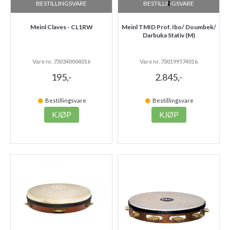
BESTILLINGSVARE
BESTILLINGSVARE
Meinl Claves - CL1RW
Meinl TMID Prof. Ibo/ Doumbek/
Darbuka Stativ (M)
Vare nr. 730340004016
Vare nr. 730199574016
195,-
2.845,-
Bestillingsvare
Bestillingsvare
KJØP
KJØP