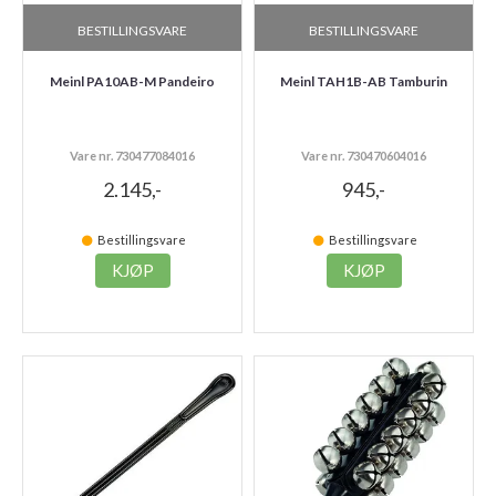
BESTILLINGSVARE
BESTILLINGSVARE
Meinl PA10AB-M Pandeiro
Meinl TAH1B-AB Tamburin
Vare nr. 730477084016
Vare nr. 730470604016
2.145,-
945,-
Bestillingsvare
Bestillingsvare
KJØP
KJØP