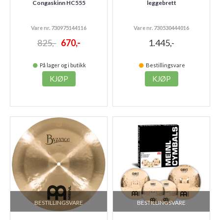
Congaskinn HC555
leggebrett
Vare nr. 730975144116
Vare nr. 730530444016
825,-
670,-
1.445,-
På lager og i butikk
Bestillingsvare
KJØP
KJØP
BESTILLINGSVARE
BESTILLINGSVARE