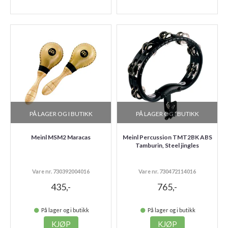
PÅ LAGER OG I BUTIKK
PÅ LAGER OG I BUTIKK
Meinl MSM2 Maracas
Meinl Percussion TMT2BK ABS
Tamburin, Steel jingles
Vare nr. 730392004016
Vare nr. 730472114016
435,-
765,-
På lager og i butikk
På lager og i butikk
KJØP
KJØP