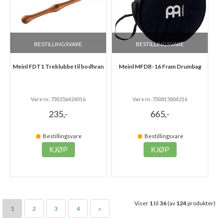
BESTILLINGSVARE
BESTILLINGSVARE
Meinl FDT1 Treklubbe til bodhran
Meinl MFDB-16 Fram Drumbag
Vare nr. 730356424016
Vare nr. 730815804216
235,-
665,-
Bestillingsvare
Bestillingsvare
KJØP
KJØP
Viser
1
til
36
(av
124
produkter)
1
2
3
4
»