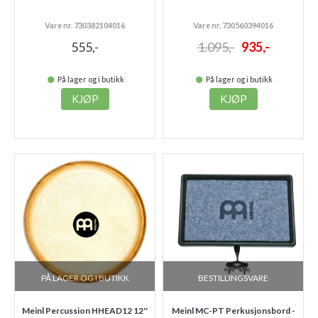
Vare nr. 730382104016
Vare nr. 730560394016
555,-
1.095,-
935,-
På lager og i butikk
På lager og i butikk
KJØP
KJØP
PÅ LAGER OG I BUTIKK
BESTILLINGSVARE
Meinl Percussion HHEAD12 12''
Meinl MC-PT Perkusjonsbord -