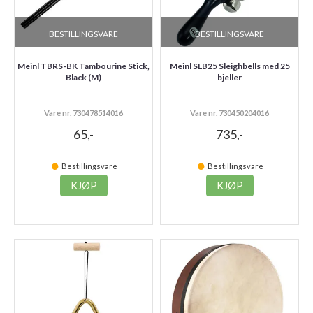
BESTILLINGSVARE
BESTILLINGSVARE
Meinl TBRS-BK Tambourine Stick,
Meinl SLB25 Sleighbells med 25
Black (M)
bjeller
Vare nr. 730478514016
Vare nr. 730450204016
65,-
735,-
Bestillingsvare
Bestillingsvare
KJØP
KJØP