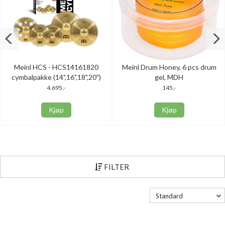
Meinl HCS - HCS14161820
Meinl Drum Honey, 6 pcs drum
cymbalpakke (14",16",18",20")
gel, MDH
4.695,-
145,-
Kjøp
Kjøp
FILTER
Standard