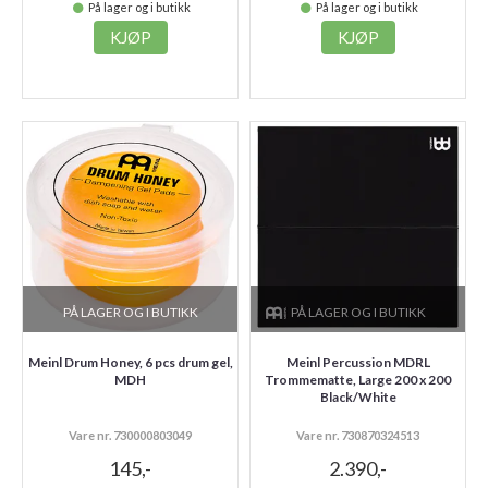
På lager og i butikk
På lager og i butikk
KJØP
KJØP
PÅ LAGER OG I BUTIKK
PÅ LAGER OG I BUTIKK
Meinl Drum Honey, 6 pcs drum gel,
Meinl Percussion MDRL
MDH
Trommematte, Large 200 x 200
Black/White
Vare nr. 730000803049
Vare nr. 730870324513
145,-
2.390,-