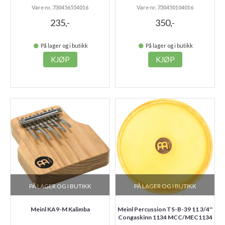
Vare nr. 730456554016
Vare nr. 730450104016
235,-
350,-
På lager og i butikk
På lager og i butikk
KJØP
KJØP
PÅ LAGER OG I BUTIKK
PÅ LAGER OG I BUTIKK
Meinl KA9-M Kalimba
Meinl Percussion TS-B-39 11 3/4''
Congaskinn 1134 MCC/MEC1134