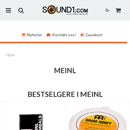
0,-
Nyheter
Kontakt oss!
Gavekort
Nullstill
Hjem
Trykk ENTER for å søke
MEINL
BESTSELGERE I MEINL