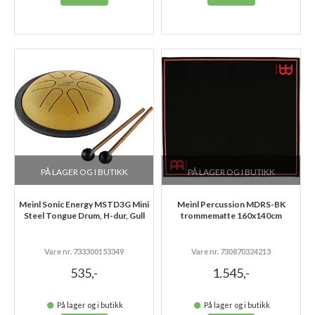
PÅ LAGER OG I BUTIKK
PÅ LAGER OG I BUTIKK
Meinl Sonic Energy MSTD3G Mini
Meinl Percussion MDRS-BK
Steel Tongue Drum, H-dur, Gull
trommematte 160x140cm
Vare nr. 733300153349
Vare nr. 730870324213
535,-
1.545,-
På lager og i butikk
På lager og i butikk