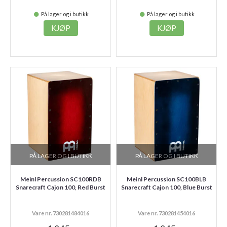
På lager og i butikk
På lager og i butikk
KJØP
KJØP
PÅ LAGER OG I BUTIKK
PÅ LAGER OG I BUTIKK
Meinl Percussion SC100RDB
Meinl Percussion SC100BLB
Snarecraft Cajon 100, Red Burst
Snarecraft Cajon 100, Blue Burst
Vare nr. 730281484016
Vare nr. 730281454016