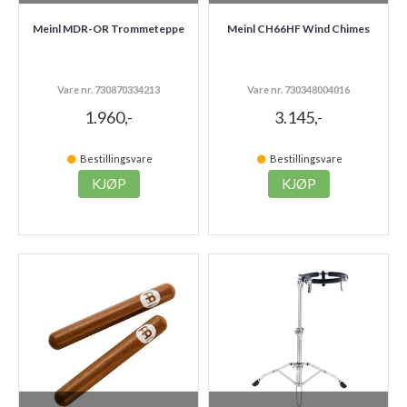
Meinl MDR-OR Trommeteppe
Meinl CH66HF Wind Chimes
Vare nr. 730870334213
Vare nr. 730348004016
1.960,-
3.145,-
Bestillingsvare
Bestillingsvare
KJØP
KJØP