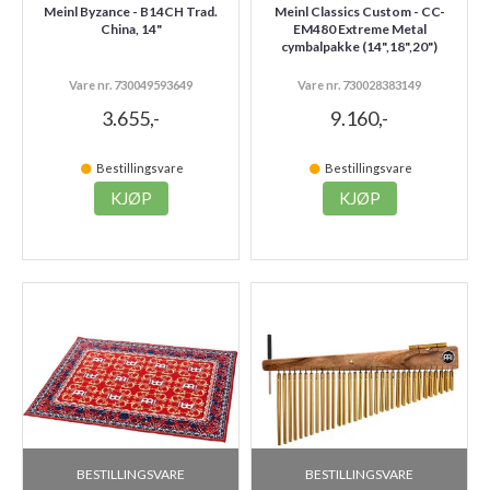
Meinl Byzance - B14CH Trad.
Meinl Classics Custom - CC-
China, 14"
EM480 Extreme Metal
cymbalpakke (14",18",20")
Vare nr. 730049593649
Vare nr. 730028383149
3.655,-
9.160,-
Bestillingsvare
Bestillingsvare
KJØP
KJØP
BESTILLINGSVARE
BESTILLINGSVARE