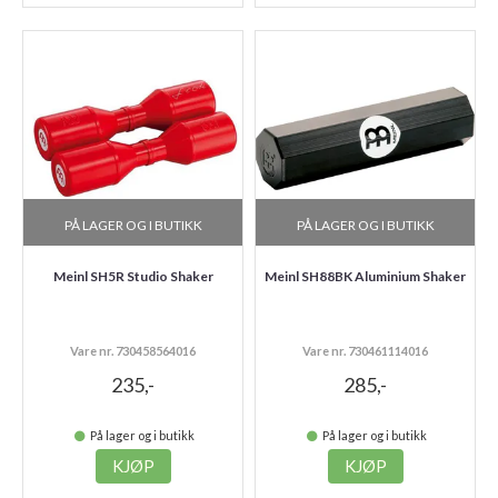
PÅ LAGER OG I BUTIKK
PÅ LAGER OG I BUTIKK
Meinl SH5R Studio Shaker
Meinl SH88BK Aluminium Shaker
Vare nr. 730458564016
Vare nr. 730461114016
235,-
285,-
På lager og i butikk
På lager og i butikk
KJØP
KJØP