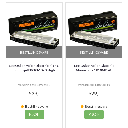
BESTILLINGSVARE
BESTILLINGSVARE
Lee Oskar Major Diatonic high G
Lee Oskar Major Diatonic
munnspill 1910MD-G High
Munnspill - 1910MD-A.
Vare nr. 651138905110
Vare nr. 651140005110
529,-
529,-
Bestillingsvare
Bestillingsvare
KJØP
KJØP