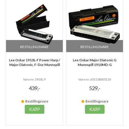
BESTILLINGSVARE
BESTILLINGSVARE
Lee Oskar 1910L-F Power Harp /
Lee Oskar Major Diatonic G
Major Diatonic, F-Dur Munnspill
Munnspill 1910MD-G
Vare nr. 1910L-F
Vare nr. 651138005110
439,-
529,-
Bestillingsvare
Bestillingsvare
KJØP
KJØP