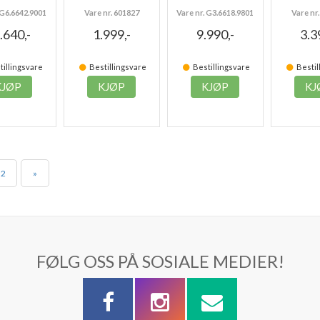
 G6.6642.9001
Vare nr. 601827
Vare nr. G3.6618.9801
Vare nr
.640,-
1.999,-
9.990,-
3.3
illingsvare
Bestillingsvare
Bestillingsvare
Bestil
KJØP
KJØP
KJØP
KJ
2
»
FØLG OSS PÅ SOSIALE MEDIER!