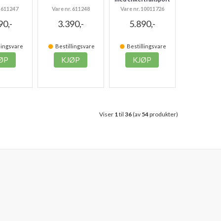
. 611247
Vare nr. 611248
Vare nr. 10011726
90,-
3.390,-
5.890,-
lingsvare
Bestillingsvare
Bestillingsvare
ØP
KJØP
KJØP
Viser
1
til
36
(av
54
produkter)