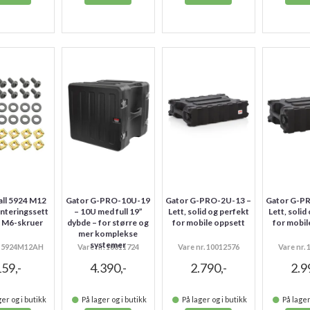
ll 5924 M12
Gator G-PRO-10U-19
Gator G-PRO-2U-13 –
Gator G-P
nteringssett
– 10U med full 19”
Lett, solid og perfekt
Lett, solid
 M6-skruer
dybde – for større og
for mobile oppsett
for mobil
mer komplekse
systemer
r. 5924M12AH
Vare nr. 10011724
Vare nr. 10012576
Vare nr.
59,-
4.390,-
2.790,-
2.9
er og i butikk
På lager og i butikk
På lager og i butikk
På lager