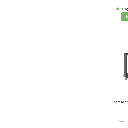
På lag
Samson 
Vare 