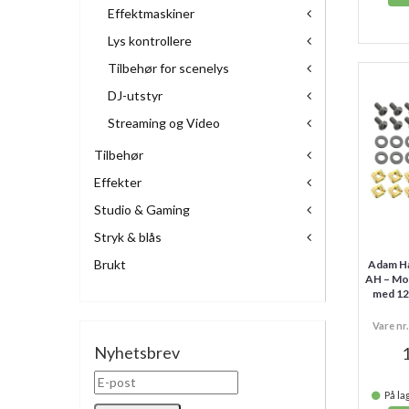
Effektmaskiner
Lys kontrollere
Tilbehør for scenelys
DJ-utstyr
Streaming og Video
Tilbehør
Effekter
Studio & Gaming
Stryk & blås
Brukt
Adam Ha
AH – Mo
med 12
Vare n
Nyhetsbrev
1
På lag