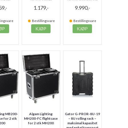
59,-
1.179,-
9.990,-
lingsvare
Bestillingsvare
Bestillingsvare
ØP
KJØP
KJØP
ting MB200-
Algam Lighting
Gator G-PROR-8U-19
se for 2 stk
MH200-FC flightcase
– 8U rolling rack –
200
for 2 stk MH200
maksimal kapasitet
med enkel transport