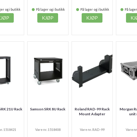
er og i butikk
På lager og i butikk
På lager og i butikk
På lager
KJØP
KJØP
KJØP
KJ
SRK 21U Rack
Samson SRK 8U Rack
Roland RAD-99 Rack
Morgan Ra
Mount Adapter
unit
nr. 1518421
Vare nr. 1518408
Vare nr. RAD-99
Vare nr