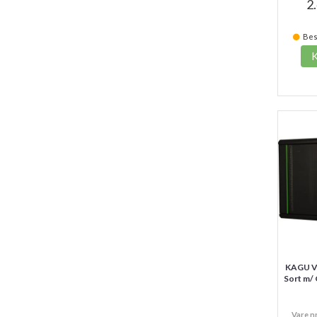
2
Best
KAGU V
Sort m/ 
Vare n