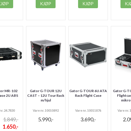
KJØP
KJØP
KJØP
KJ
or MR-102
Gator G-TOUR 12U
Gator G-TOUR 6U ATA
Gator G-T
case 2U ABS
CAST – 12U Tour Rack
Rack Flight Case
Flightca
m/hjul
mikro
nr. 24.7830
Vare nr. 10010892
Vare nr. 10011876
Vare nr.
1.849,-
5.990,-
3.690,-
2.0
1.650,-