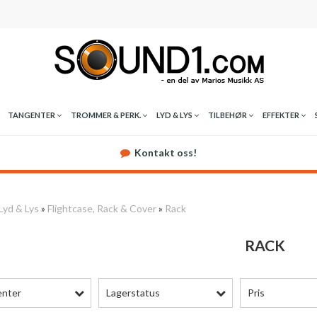
TANGENTER
TROMMER & PERK.
LYD & LYS
TILBEHØR
EFFEKTER
Kontakt oss!
Lyd & Lys
»
Flightcase, Rack & Cover
»
Rack
RACK
enter
Lagerstatus
Pris