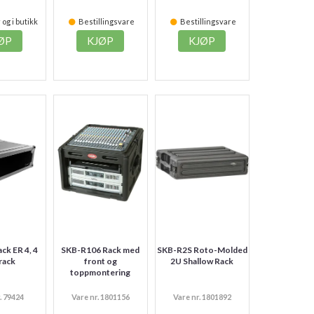
 og i butikk
Bestillingsvare
Bestillingsvare
ØP
KJØP
KJØP
ck ER 4, 4
SKB-R106 Rack med
SKB-R2S Roto-Molded
 rack
front og
2U Shallow Rack
toppmontering
. 79424
Vare nr. 1801156
Vare nr. 1801892