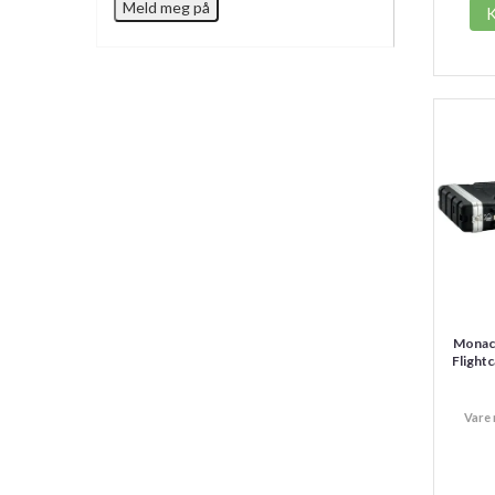
Monac
Flight
Vare 