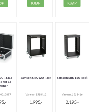
ØP
KJØP
KJØP
OUR M15 –
Samson SRK 12U Rack
Samson SRK 16U Rack
se for 15
foner
 10010897
Vare nr. 1518412
Vare nr. 1518416
95,-
1.995,-
2.195,-