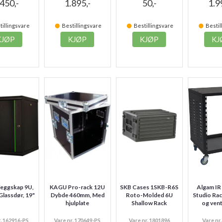
.450,-
1.895,-
50,-
1.9
illingsvare
Bestillingsvare
Bestillingsvare
Bestil
KJØP
KJØP
KJØP
KJ
eggskap 9U,
KAGU Pro-rack 12U
SKB Cases 1SKB-R6S
Algam IR
Glassdør, 19"
Dybde 460mm, Med
Roto-Molded 6U
Studio Rac
hjulplate
Shallow Rack
og vent
r. 162916-PS
Vare nr. 170649-PS
Vare nr. 1801896
Vare nr