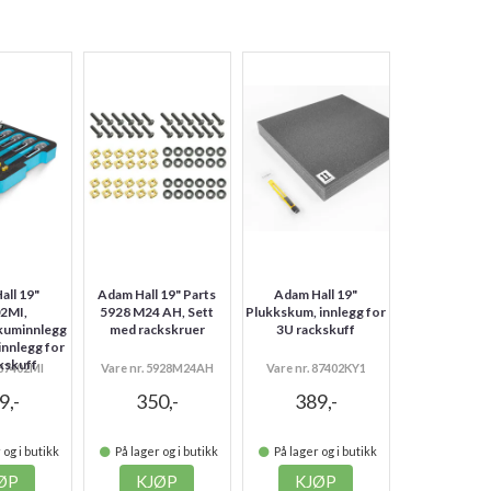
all 19"
Adam Hall 19" Parts
Adam Hall 19"
2MI,
5928 M24 AH, Sett
Plukkskum, innlegg for
kuminnlegg
med rackskruer
3U rackskuff
innlegg for
kskuff
 87402MI
Vare nr. 5928M24AH
Vare nr. 87402KY1
9,-
350,-
389,-
 og i butikk
På lager og i butikk
På lager og i butikk
ØP
KJØP
KJØP