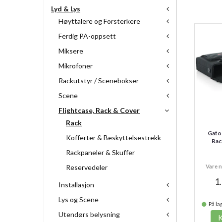
Lyd & Lys
Høyttalere og Forsterkere
Ferdig PA-oppsett
Miksere
Mikrofoner
Rackutstyr / Scenebokser
Scene
Flightcase, Rack & Cover
Rack
Gato
Kofferter & Beskyttelsestrekk
Rac
Rackpaneler & Skuffer
Reservedeler
Vare n
1
Installasjon
Lys og Scene
På lag
Utendørs belysning