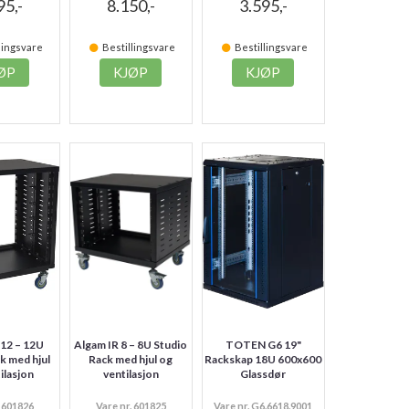
95,-
8.150,-
3.595,-
lingsvare
Bestillingsvare
Bestillingsvare
ØP
KJØP
KJØP
 12 – 12U
Algam IR 8 – 8U Studio
TOTEN G6 19"
k med hjul
Rack med hjul og
Rackskap 18U 600x600
ilasjon
ventilasjon
Glassdør
. 601826
Vare nr. 601825
Vare nr. G6.6618.9001