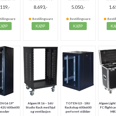
.119,-
8.693,-
5.050,-
1.6
illingsvare
Bestillingsvare
Bestillingsvare
Bestil
KJØP
KJØP
KJØP
KJ
N G6 19"
Algam IR 16 – 16U
TOTEN G3 - 18U
Algam Ligh
 42U 600x600
Studio Rack med hjul
Rackskap 600x600
FC flightca
assdør
og ventilasjon
perforert ståldør
MB