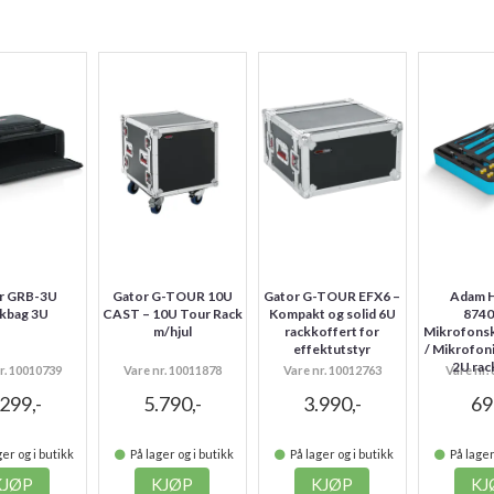
r GRB-3U
Gator G-TOUR 10U
Gator G-TOUR EFX6 –
Adam H
kbag 3U
CAST – 10U Tour Rack
Kompakt og solid 6U
8740
m/hjul
rackkoffert for
Mikrofons
effektutstyr
/ Mikrofon
2U rac
r. 10010739
Vare nr. 10011878
Vare nr. 10012763
Vare nr.
.299,-
5.790,-
3.990,-
69
er og i butikk
På lager og i butikk
På lager og i butikk
På lager
KJØP
KJØP
KJØP
KJ