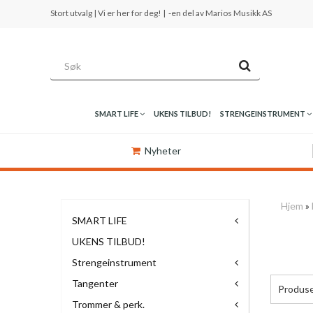
Stort utvalg | Vi er her for deg! |
-en del av Marios Musikk AS
SMART LIFE
UKENS TILBUD!
STRENGEINSTRUMENT
Nyheter
Hjem
»
SMART LIFE
UKENS TILBUD!
Strengeinstrument
Tangenter
Produs
Trommer & perk.