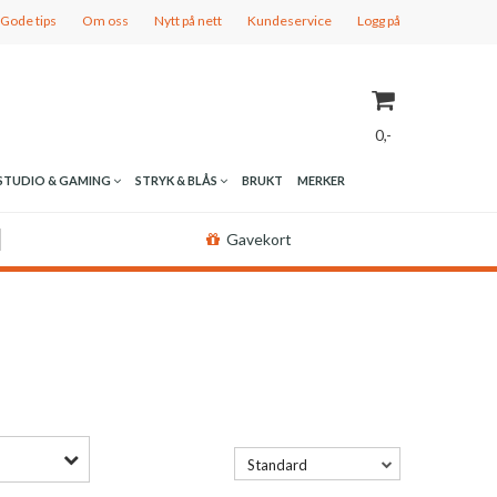
Gode tips
Om oss
Nytt på nett
Kundeservice
Logg på
0,-
STUDIO & GAMING
STRYK & BLÅS
BRUKT
MERKER
Nullstill
Gavekort
Trykk ENTER for å søke
Standard