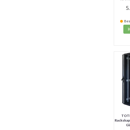
5
Best
TOTE
Rackskap
Gl