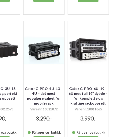
RO-3U-13 –
Gator G-PRO-4U-13 –
Gator G-PRO-6U-19 –
 og perfekt
4U – det mest
6U med full 19” dybde –
e oppsett
populære valget for
for komplette og
mobile rack
kraftige rackoppsett
 10012575
Vare nr. 10011072
Vare nr. 10011065
90,-
3.290,-
3.990,-
 og i butikk
På lager og i butikk
På lager og i butikk