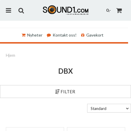
0,-
Nyheter
Kontakt oss!
Gavekort
Nullstill
Hjem
Trykk ENTER for å søke
DBX
FILTER
Standard