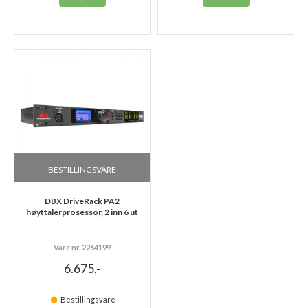
BESTILLINGSVARE
DBX DriveRack PA2
høyttalerprosessor, 2 inn 6 ut
Vare nr. 2264199
6.675,-
Bestillingsvare