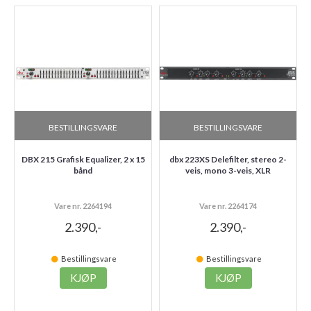
BESTILLINGSVARE
BESTILLINGSVARE
DBX 215 Grafisk Equalizer, 2 x 15
dbx 223XS Delefilter, stereo 2-
bånd
veis, mono 3-veis, XLR
Vare nr. 2264194
Vare nr. 2264174
2.390,-
2.390,-
Bestillingsvare
Bestillingsvare
KJØP
KJØP