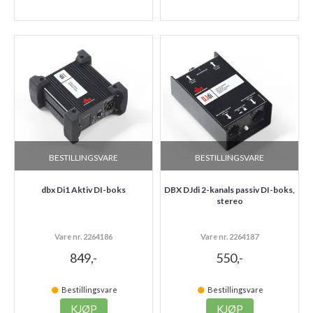
BESTILLINGSVARE
BESTILLINGSVARE
dbx Di1 Aktiv DI-boks
DBX DJdi 2-kanals passiv DI-boks,
stereo
Vare nr. 2264186
Vare nr. 2264187
849,-
550,-
Bestillingsvare
Bestillingsvare
KJØP
KJØP