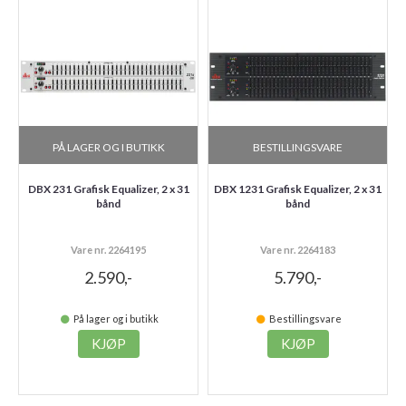
PÅ LAGER OG I BUTIKK
BESTILLINGSVARE
DBX 231 Grafisk Equalizer, 2 x 31
DBX 1231 Grafisk Equalizer, 2 x 31
bånd
bånd
Vare nr. 2264195
Vare nr. 2264183
2.590,-
5.790,-
På lager og i butikk
Bestillingsvare
KJØP
KJØP