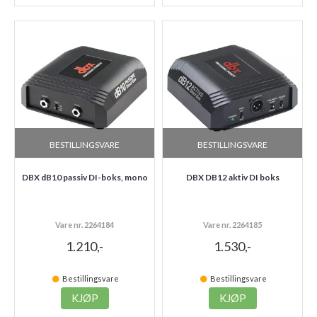
BESTILLINGSVARE
BESTILLINGSVARE
DBX dB10 passiv DI-boks, mono
DBX DB12 aktiv DI boks
Vare nr. 2264184
Vare nr. 2264185
1.210,-
1.530,-
Bestillingsvare
Bestillingsvare
KJØP
KJØP