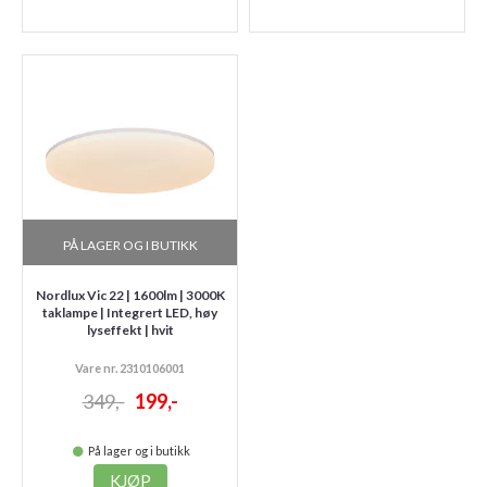
PÅ LAGER OG I BUTIKK
Nordlux Vic 22 | 1600lm | 3000K
taklampe | Integrert LED, høy
lyseffekt | hvit
Vare nr. 2310106001
349,-
199,-
På lager og i butikk
KJØP