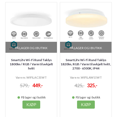
PÅ LAGER OG I BUTIKK
PÅ LAGER OG I BUTIKK
SmartLife Wi-Fi Rund Taklys
SmartLife Wi-Fi Rund Taklys
1800lm / RGB / Varm til avkjølt
1820lm, RGB / Varm til avkjølt hvitt,
hvitt
2700 - 6500K, IP44
Vare nr. WIFILAC31WT
Vare nr. WIFILAW11WT
579,-
449,-
425,-
325,-
På lager og i butikk
På lager og i butikk
KJØP
KJØP