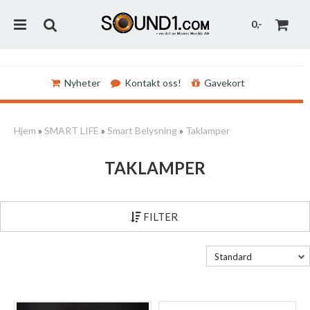
0,-
Nyheter
Kontakt oss!
Gavekort
Nullstill
Hjem
»
SMART LIFE
»
Smart Belysning
»
Taklamper
Trykk ENTER for å søke
TAKLAMPER
FILTER
Standard