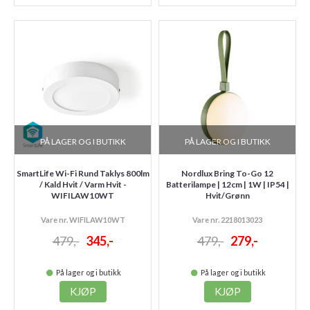
PÅ LAGER OG I BUTIKK
PÅ LAGER OG I BUTIKK
SmartLife Wi-Fi Rund Taklys 800lm
Nordlux Bring To-Go 12
/ Kald Hvit / Varm Hvit -
Batterilampe | 12cm | 1W | IP54 |
WIFILAW10WT
Hvit/Grønn
Vare nr. WIFILAW10WT
Vare nr. 2218013023
479,-
345,-
479,-
279,-
På lager og i butikk
På lager og i butikk
KJØP
KJØP