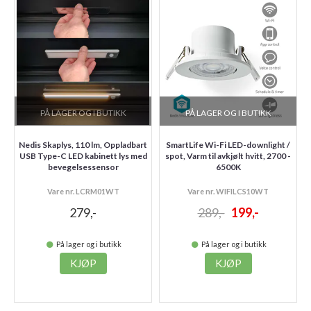
PÅ LAGER OG I BUTIKK
PÅ LAGER OG I BUTIKK
Nedis Skaplys, 110 lm, Oppladbart
SmartLife Wi-Fi LED-downlight /
USB Type-C LED kabinett lys med
spot, Varm til avkjølt hvitt, 2700 -
bevegelsessensor
6500K
Vare nr. LCRM01WT
Vare nr. WIFILCS10WT
279,-
289,-
199,-
På lager og i butikk
På lager og i butikk
KJØP
KJØP