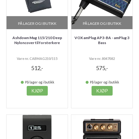
PÅ LAGER OG I BUTIKK
PÅ LAGER OG I BUTIKK
Ashdown Mag 115/210 Deep
VOX amPlug AP3-BA - amPlug 3
Nyloncover til forsterkere
Bass
Vare nr. CABMAG210/115
Vare nr. 8047082
512,-
575,-
På lager og i butikk
På lager og i butikk
KJØP
KJØP