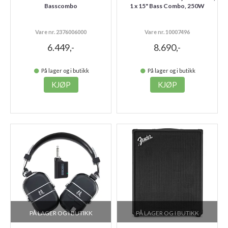
Basscombo
1 x 15" Bass Combo, 250W
Vare nr. 2376006000
Vare nr. 10007496
6.449,-
8.690,-
På lager og i butikk
På lager og i butikk
KJØP
KJØP
PÅ LAGER OG I BUTIKK
PÅ LAGER OG I BUTIKK