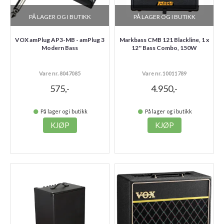
PÅ LAGER OG I BUTIKK
PÅ LAGER OG I BUTIKK
VOX amPlug AP3-MB - amPlug 3
Markbass CMB 121 Blackline, 1 x
Modern Bass
12'' Bass Combo, 150W
Vare nr. 8047085
Vare nr. 10011789
575,-
4.950,-
På lager og i butikk
På lager og i butikk
KJØP
KJØP