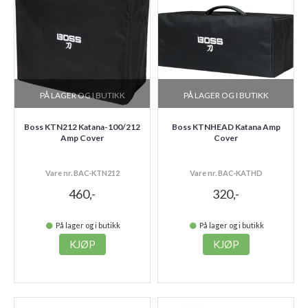
PÅ LAGER OG I BUTIKK
PÅ LAGER OG I BUTIKK
Boss KTN212 Katana-100/212
Boss KTNHEAD Katana Amp
Amp Cover
Cover
Vare nr. BAC-KTN212
Vare nr. BAC-KATHD
460,-
320,-
På lager og i butikk
På lager og i butikk
KJØP
KJØP