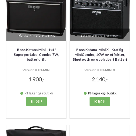
PÅ LAGER OG I BUTIKK
PÅ LAGER OG I BUTIKK
Boss Katana Mini - 1x4"
Boss Katana-Mini X - Kraftig
Superportabel Combo 7W,
MiniCombo, 10W m/ effekter,
batteridrift
Bluetooth og oppladbart Batteri
Vare nr. KTN-MINI
Vare nr. KTN-MINI X
1.900,-
2.140,-
På lager og i butikk
På lager og i butikk
KJØP
KJØP