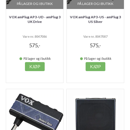
PÅ LAGER OG I BUTIKK
PÅ LAGER OG I BUTIKK
VOX amPlug AP3-UD - amPlug 3
VOX amPlug AP3-US - amPlug 3
UK Drive
US Silver
Vare nr. 8047086
Vare nr. 8047087
575,-
575,-
På lager og i butikk
På lager og i butikk
KJØP
KJØP