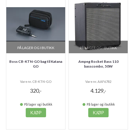
PÅ LAGER OG I BUTIKK
PÅ LAGER OG I BUTIKK
Boss CB-KTN-GO bag til Katana
Ampeg Rocket Bass 110
GO
basscombo, 50W
Vare nr. CB-KTN-GO
Vare nr. AAF6782
320,-
4.129,-
På lager og i butikk
På lager og i butikk
KJØP
KJØP