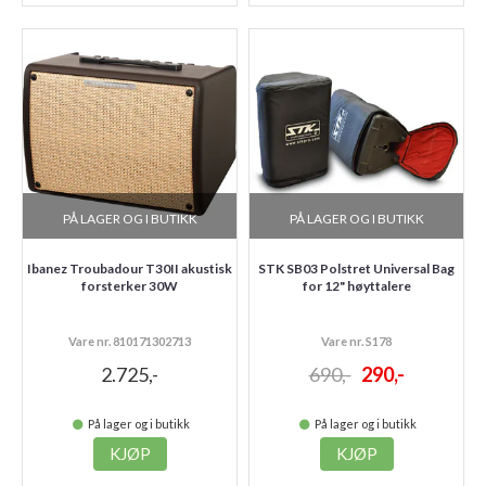
PÅ LAGER OG I BUTIKK
PÅ LAGER OG I BUTIKK
Ibanez Troubadour T30II akustisk
STK SB03 Polstret Universal Bag
forsterker 30W
for 12" høyttalere
Vare nr. 810171302713
Vare nr. S178
2.725,-
690,-
290,-
På lager og i butikk
På lager og i butikk
KJØP
KJØP