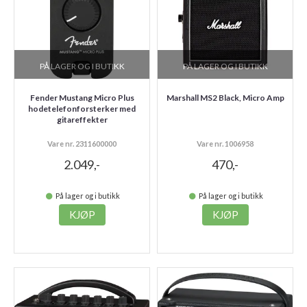
PÅ LAGER OG I BUTIKK
PÅ LAGER OG I BUTIKK
Fender Mustang Micro Plus
Marshall MS2 Black, Micro Amp
hodetelefonforsterker med
gitareffekter
Vare nr. 2311600000
Vare nr. 1006958
2.049,-
470,-
På lager og i butikk
På lager og i butikk
KJØP
KJØP