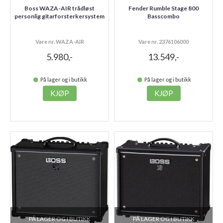
Boss WAZA-AIR trådløst
Fender Rumble Stage 800
personlig gitarforsterkersystem
Basscombo
Vare nr. WAZA-AIR
Vare nr. 2376106000
5.980,-
13.549,-
På lager og i butikk
På lager og i butikk
KJØP
KJØP
PÅ LAGER OG I BUTIKK
PÅ LAGER OG I BUTIKK