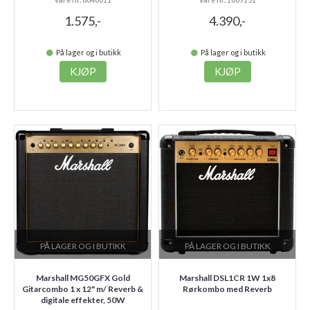
1.575,-
4.390,-
På lager og i butikk
På lager og i butikk
KJØP
KJØP
PÅ LAGER OG I BUTIKK
PÅ LAGER OG I BUTIKK
Marshall MG50GFX Gold
Marshall DSL1CR 1W 1x8
Gitarcombo 1 x 12" m/ Reverb &
Rørkombo med Reverb
digitale effekter, 50W