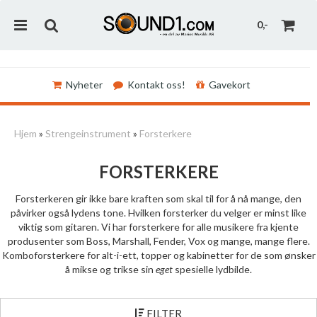
0,-
Nyheter
Kontakt oss!
Gavekort
Nullstill
Hjem
»
Strengeinstrument
»
Forsterkere
Trykk ENTER for å søke
FORSTERKERE
Forsterkeren gir ikke bare kraften som skal til for å nå mange, den
påvirker også lydens tone. Hvilken forsterker du velger er minst like
viktig som gitaren. Vi har forsterkere for alle musikere fra kjente
produsenter som Boss, Marshall, Fender, Vox og mange, mange flere.
Komboforsterkere for alt-i-ett, topper og kabinetter for de som ønsker
å mikse og trikse sin
eget
spesielle lydbilde.
FILTER