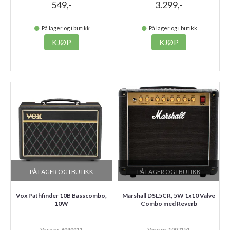
549,-
3.299,-
På lager og i butikk
På lager og i butikk
KJØP
KJØP
PÅ LAGER OG I BUTIKK
PÅ LAGER OG I BUTIKK
Vox Pathfinder 10B Basscombo,
Marshall DSL5CR, 5W 1x10 Valve
10W
Combo med Reverb
Vare nr. 8040011
Vare nr. 1007151