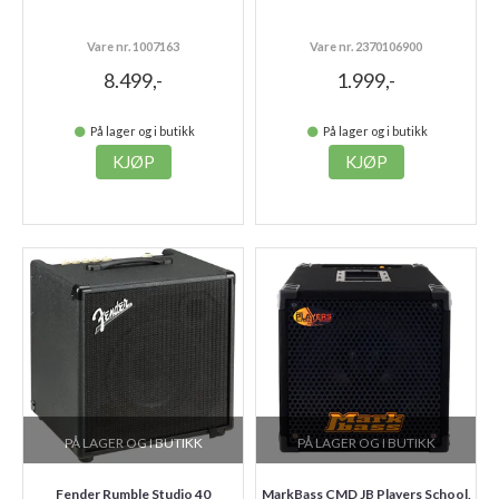
Vare nr. 1007163
Vare nr. 2370106900
8.499,-
1.999,-
På lager og i butikk
På lager og i butikk
KJØP
KJØP
PÅ LAGER OG I BUTIKK
PÅ LAGER OG I BUTIKK
Fender Rumble Studio 40
MarkBass CMD JB Players School,