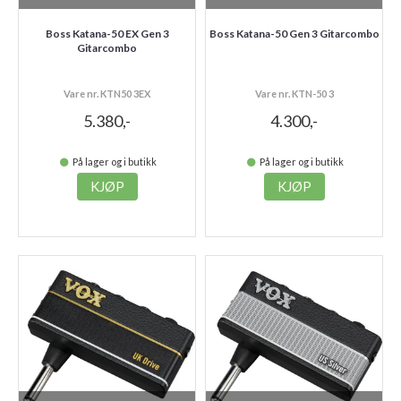
Boss Katana-50 EX Gen 3
Boss Katana-50 Gen 3 Gitarcombo
Gitarcombo
Vare nr. KTN50 3EX
Vare nr. KTN-50 3
5.380,-
4.300,-
På lager og i butikk
På lager og i butikk
KJØP
KJØP