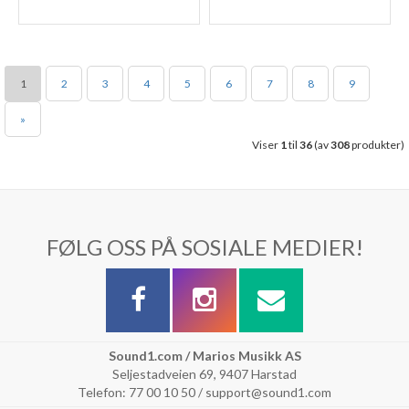
1
2
3
4
5
6
7
8
9
»
Viser
1
til
36
(av
308
produkter)
FØLG OSS PÅ SOSIALE MEDIER!
Sound1.com / Marios Musikk AS
Seljestadveien 69, 9407 Harstad
Telefon: 77 00 10 50 / support@sound1.com