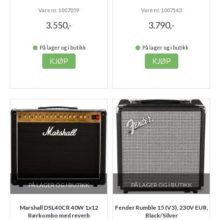
Vare nr. 1007059
Vare nr. 1007143
3.550,-
3.790,-
På lager og i butikk
På lager og i butikk
KJØP
KJØP
PÅ LAGER OG I BUTIKK
PÅ LAGER OG I BUTIKK
Marshall DSL40CR 40W 1x12
Fender Rumble 15 (V3), 230V EUR,
Rørkombo med reverb
Black/Silver