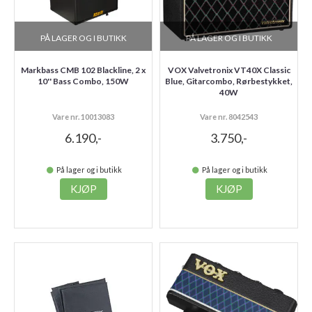
PÅ LAGER OG I BUTIKK
PÅ LAGER OG I BUTIKK
Markbass CMB 102 Blackline, 2 x
VOX Valvetronix VT40X Classic
10'' Bass Combo, 150W
Blue, Gitarcombo, Rørbestykket,
40W
Vare nr. 10013083
Vare nr. 8042543
6.190,-
3.750,-
På lager og i butikk
På lager og i butikk
KJØP
KJØP