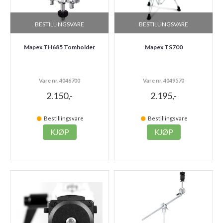
BESTILLINGSVARE
BESTILLINGSVARE
Mapex TH685 Tomholder
Mapex TS700
Vare nr. 4046700
Vare nr. 4049570
2.150,-
2.195,-
Bestillingsvare
Bestillingsvare
KJØP
KJØP