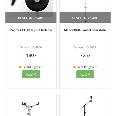
BESTILLINGSVARE
BESTILLINGSVARE
Mapex ACF-BN Quick Release
Mapex B80 Cymbal bom stativ
Vare nr. 4044908
Vare nr. 4043825
180,-
725,-
Bestillingsvare
Bestillingsvare
KJØP
KJØP