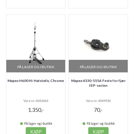
PÅ LAGER OG I BUTIKK
PÅ LAGER OG I BUTIKK
Mapex H600 Hi-Hatstativ, Chrome
Mapex 4330-555A Feste for fjær
til P-serien
Vare nr. 4042460
Vare nr. 4049934
1.350,-
70,-
På lager og i butikk
På lager og i butikk
KJØP
KJØP