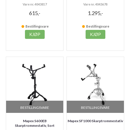
Vare nr. 4043817
Vare nr. 4043678
615,-
1.295,-
Bestillingsvare
Bestillingsvare
KJØP
KJØP
BESTILLINGSVARE
BESTILLINGSVARE
Mapex S600EB
Mapex SF1000 Skarptrommestativ
Skarptrommestativ, Sort