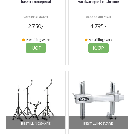
basstrommepedal
Hardwarepakke, Chrome
Vare nr. 4044461
Vare nr. 4045160
2.750,-
4.795,-
Bestillingsvare
Bestillingsvare
KJØP
KJØP
BESTILLINGSVARE
BESTILLINGSVARE