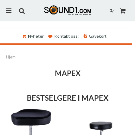
0,-
Nyheter
Kontakt oss!
Gavekort
Nullstill
Hjem
Trykk ENTER for å søke
MAPEX
BESTSELGERE I MAPEX