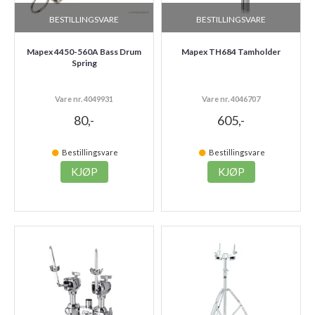
BESTILLINGSVARE
BESTILLINGSVARE
Mapex 4450-560A Bass Drum
Mapex TH684 Tamholder
Spring
Vare nr. 4049931
Vare nr. 4046707
80,-
605,-
Bestillingsvare
Bestillingsvare
KJØP
KJØP