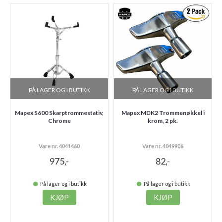
PÅ LAGER OG I BUTIKK
PÅ LAGER OG I BUTIKK
Mapex S600 Skarptrommestativ,
Mapex MDK2 Trommenøkkel i
Chrome
krom, 2 pk.
Vare nr. 4041460
Vare nr. 4049906
975,-
82,-
På lager og i butikk
På lager og i butikk
KJØP
KJØP