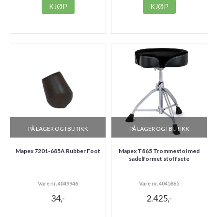
KJØP
KJØP
PÅ LAGER OG I BUTIKK
PÅ LAGER OG I BUTIKK
Mapex 7201-685A Rubber Foot
Mapex T865 Trommestol med
sadelformet stoffsete
Vare nr. 4049946
Vare nr. 4045865
34,-
2.425,-