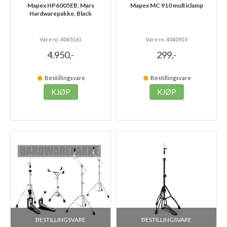
Mapex HP6005EB, Mars
Mapex MC 910 multiclamp
Hardwarepakke, Black
Vare nr. 4045161
Vare nr. 4040910
4.950,-
299,-
Bestillingsvare
Bestillingsvare
KJØP
KJØP
BESTILLINGSVARE
BESTILLINGSVARE