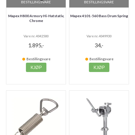
BESTILLINGSVARE
BESTILLINGSVARE
Mapex H800 Armory Hi-Hatstativ,
Mapex 4101-560 Bass Drum Spring
Chrome
Vare nr. 4042580
Vare nr. 4049930
1.895,-
34,-
Bestillingsvare
Bestillingsvare
KJØP
KJØP