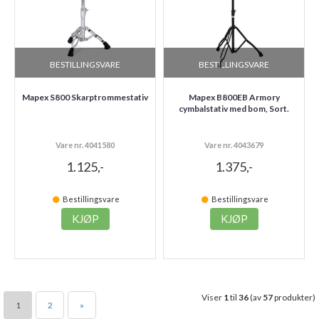
BESTILLINGSVARE
BESTILLINGSVARE
Mapex S800 Skarptrommestativ
Mapex B800EB Armory
cymbalstativ med bom, Sort.
Vare nr. 4041580
Vare nr. 4043679
1.125,-
1.375,-
Bestillingsvare
Bestillingsvare
KJØP
KJØP
Viser
1
til
36
(av
57
produkter)
1
2
»