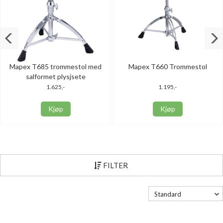
Mapex T685 trommestol med
Mapex T660 Trommestol
salformet plysjsete
1.625,-
1.195,-
Kjøp
Kjøp
FILTER
Standard