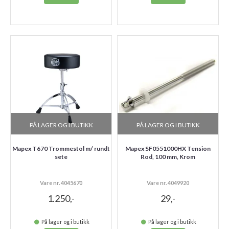
PÅ LAGER OG I BUTIKK
PÅ LAGER OG I BUTIKK
Mapex T670 Trommestol m/ rundt
Mapex SF0551000HX Tension
sete
Rod, 100 mm, Krom
Vare nr. 4045670
Vare nr. 4049920
1.250,-
29,-
På lager og i butikk
På lager og i butikk