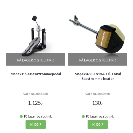
PÅ LAGER OG I BUTIKK
PÅ LAGER OG I BUTIKK
Mapex P600 Stortrommepedal
Mapex 4680-515A Tri-Tonal
Basstromme beater
Vare nr. 4044460
Vare nr. 4040680
1.125,-
130,-
På lager og i butikk
På lager og i butikk
KJØP
KJØP