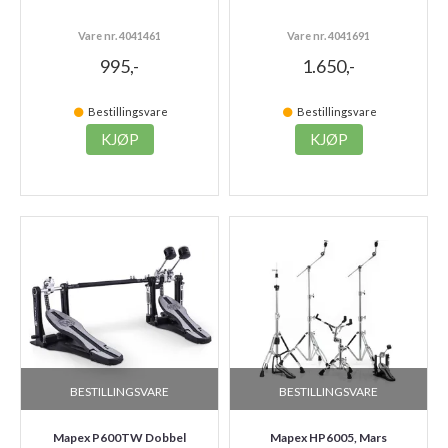
Vare nr. 4041461
Vare nr. 4041691
995,-
1.650,-
Bestillingsvare
Bestillingsvare
KJØP
KJØP
BESTILLINGSVARE
BESTILLINGSVARE
Mapex P600TW Dobbel
Mapex HP6005, Mars