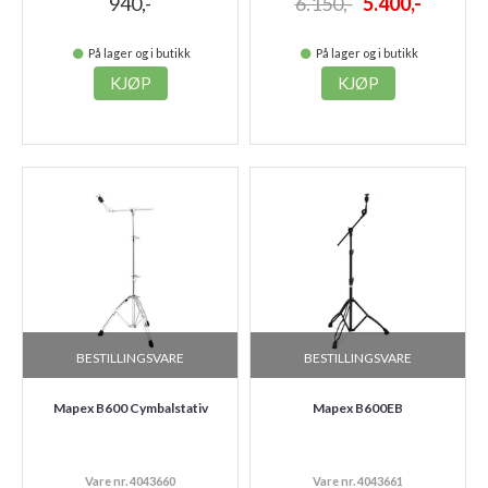
940,-
6.150,-
5.400,-
På lager og i butikk
På lager og i butikk
KJØP
KJØP
BESTILLINGSVARE
BESTILLINGSVARE
Mapex B600 Cymbalstativ
Mapex B600EB
Vare nr. 4043660
Vare nr. 4043661