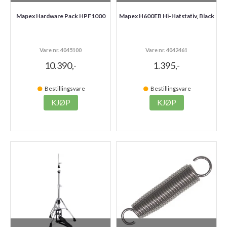
Mapex Hardware Pack HPF1000
Mapex H600EB Hi-Hatstativ, Black
Vare nr. 4045100
Vare nr. 4042461
10.390,-
1.395,-
Bestillingsvare
Bestillingsvare
KJØP
KJØP