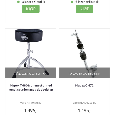
På lager og i butikk
På lager og i butikk
KJØP
KJØP
PÅ LAGER OG I BUTIKK
PÅ LAGER OG I BUTIKK
Mapex T680 trommestol med
Mapex CH72
rundt sete ben med dobbelstag
Vare nr. 4045680
Vare nr. 4042114G
1.495,-
1.195,-