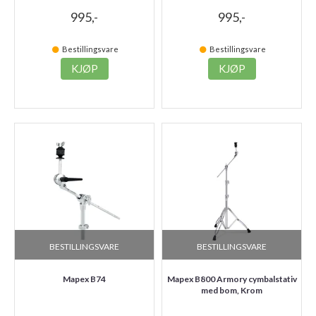
995,-
995,-
Bestillingsvare
Bestillingsvare
KJØP
KJØP
BESTILLINGSVARE
BESTILLINGSVARE
Mapex B74
Mapex B800 Armory cymbalstativ
med bom, Krom