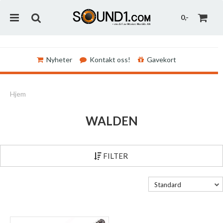
0,-
Nyheter
Kontakt oss!
Gavekort
Nullstill
Hjem
Trykk ENTER for å søke
WALDEN
FILTER
Standard