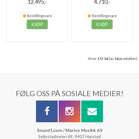
12.495,-
4.710,-
Bestillingsvare
Bestillingsvare
KJØP
KJØP
Viser
1
til
16
(av
16
produkter)
FØLG OSS PÅ SOSIALE MEDIER!
Sound1.com / Marios Musikk AS
Seljestadveien 69, 9407 Harstad