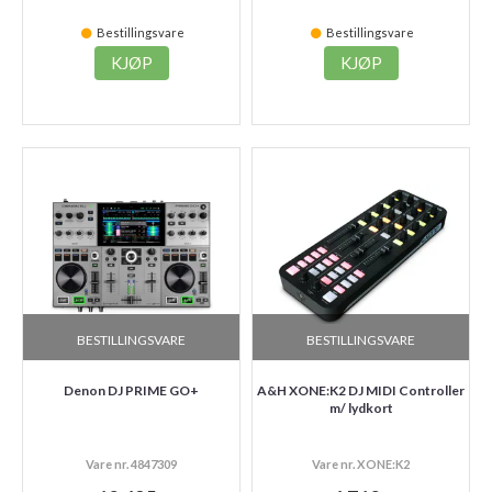
Bestillingsvare
Bestillingsvare
KJØP
KJØP
BESTILLINGSVARE
BESTILLINGSVARE
Denon DJ PRIME GO+
A&H XONE:K2 DJ MIDI Controller
m/ lydkort
Vare nr. 4847309
Vare nr. XONE:K2