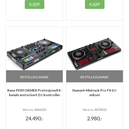
KJØP
KJØP
BESTILLINGSVARE
BESTILLINGSVARE
Rane PERFORMER Profesjonell 4-
Numark Mixtrack Pro FX DJ-
kanals motorisert DJ-kontroller
mikser
Vare nr. 4866205
Vare nr. 4870032
24.490,-
2.980,-