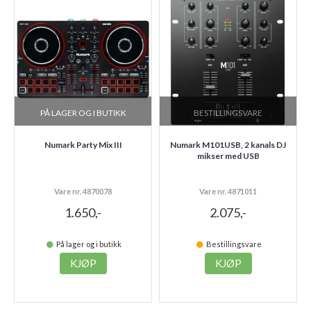
PÅ LAGER OG I BUTIKK
BESTILLINGSVARE
Numark Party Mix III
Numark M101USB, 2 kanals DJ
mikser med USB
Vare nr. 4870078
Vare nr. 4871011
1.650,-
2.075,-
På lager og i butikk
Bestillingsvare
KJØP
KJØP