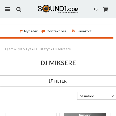
0,-
Nyheter
Kontakt oss!
Gavekort
Nullstill
Hjem
»
Lyd & Lys
»
DJ-utstyr
»
DJ Miksere
Trykk ENTER for å søke
DJ MIKSERE
FILTER
Standard