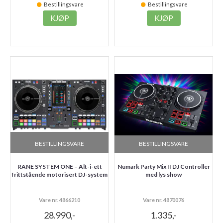
Bestillingsvare
Bestillingsvare
KJØP
KJØP
BESTILLINGSVARE
BESTILLINGSVARE
RANE SYSTEM ONE – Alt-i-ett
Numark Party Mix II DJ Controller
frittstående motorisert DJ-system
med lys show
Vare nr. 4866210
Vare nr. 4870076
28.990,-
1.335,-