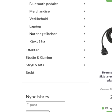
Bluetooth pedaler
Merchandise
Vedlikehold
Lagring
Noter og tilbehør
Kjekt å ha
Effekter
Studio & Gaming
Stryk & blås
Brukt
Brenne
Skjøtele
plu
Vare nr.
Nyhetsbrev
2
På lag