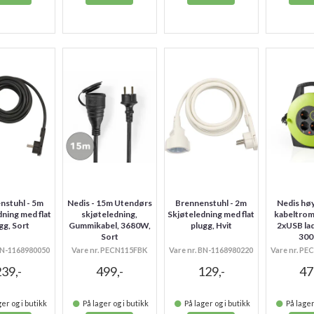
nstuhl - 5m
Nedis - 15m Utendørs
Brennenstuhl - 2m
Nedis høy
dning med flat
skjøteledning,
Skjøteledning med flat
kabeltrom
gg, Sort
Gummikabel, 3680W,
plugg, Hvit
2xUSB lad
Sort
30
 BN-1168980050
Vare nr. PECN115FBK
Vare nr. BN-1168980220
Vare nr. P
39,-
499,-
129,-
47
er og i butikk
På lager og i butikk
På lager og i butikk
På lager