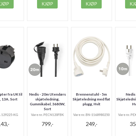
KJØP
KJØP
KJØP
KJ
ter fra UK til
Nedis - 20m Utendørs
Brennenstuhl - 5m
Nedis
 13A. Sort
skjøteledning,
Skjøteledning med flat
Skjøteledn
Gummikabel, 3680W,
plugg, Hvit
Hv
Sort
r. 129225-KG
Vare nr. PECN120FBK
Vare nr. BN-1168980250
Vare nr. 
43,-
799,-
249,-
35