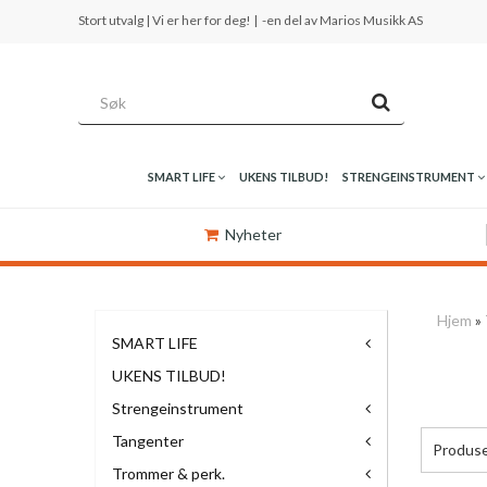
Stort utvalg | Vi er her for deg! |
-en del av Marios Musikk AS
SMART LIFE
UKENS TILBUD!
STRENGEINSTRUMENT
Nyheter
Hjem
»
SMART LIFE
UKENS TILBUD!
Strengeinstrument
Tangenter
Produs
Trommer & perk.