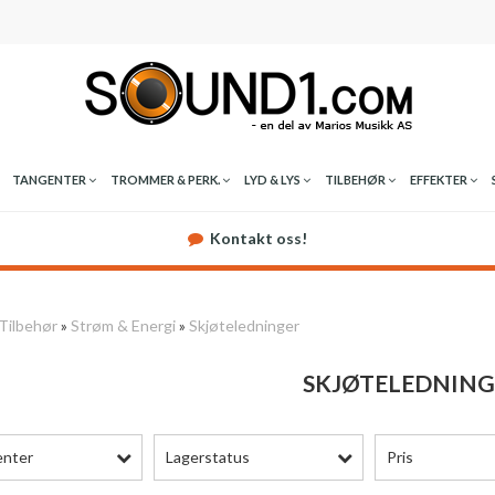
TANGENTER
TROMMER & PERK.
LYD & LYS
TILBEHØR
EFFEKTER
Kontakt oss!
Tilbehør
»
Strøm & Energi
»
Skjøteledninger
SKJØTELEDNING
enter
Lagerstatus
Pris