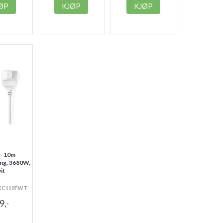
ØP
KJØP
KJØP
 - 10m
ing, 3680W,
it
PEXC110FWT
9,-