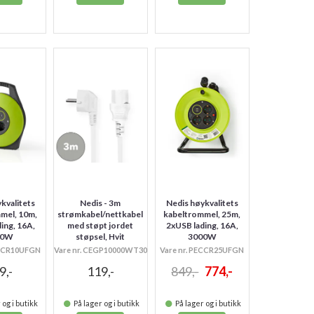
kvalitets
Nedis - 3m
Nedis høykvalitets
mel, 10m,
strømkabel/nettkabel
kabeltrommel, 25m,
ing, 16A,
med støpt jordet
2xUSB lading, 16A,
00W
støpsel, Hvit
3000W
ECCR10UFGN
Vare nr. CEGP10000WT30
Vare nr. PECCR25UFGN
9,-
119,-
849,-
774,-
 og i butikk
På lager og i butikk
På lager og i butikk