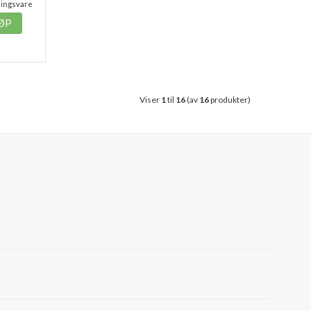
lingsvare
ØP
Viser
1
til
16
(av
16
produkter)