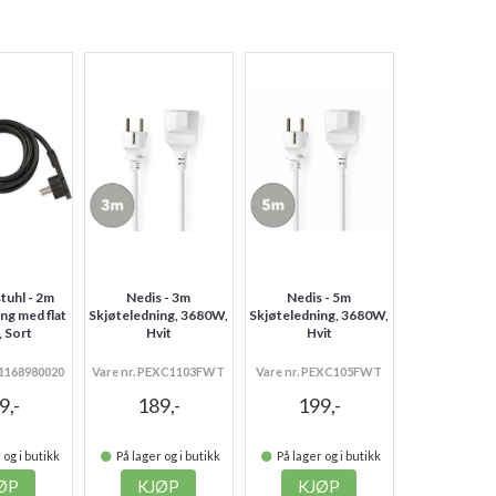
tuhl - 2m
Nedis - 3m
Nedis - 5m
ng med flat
Skjøteledning, 3680W,
Skjøteledning, 3680W,
, Sort
Hvit
Hvit
-1168980020
Vare nr. PEXC1103FWT
Vare nr. PEXC105FWT
9,-
189,-
199,-
 og i butikk
På lager og i butikk
På lager og i butikk
ØP
KJØP
KJØP