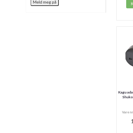
Kagu adap
Shuko,
Vare n
1