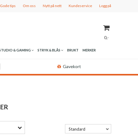
Gode tips
Om oss
Nytt på nett
Kundeservice
Logg på
0,-
STUDIO & GAMING
STRYK & BLÅS
BRUKT
MERKER
Nullstill
Gavekort
Trykk ENTER for å søke
ER
Standard