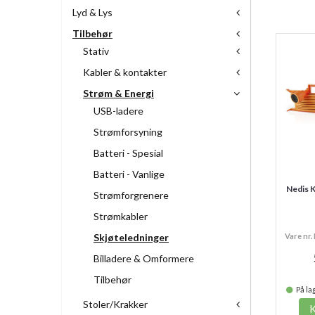
Lyd & Lys
Tilbehør
Stativ
Kabler & kontakter
Strøm & Energi
USB-ladere
Strømforsyning
Batteri - Spesial
Batteri - Vanlige
Nedis 
Strømforgrenere
Strømkabler
Skjøteledninger
Vare nr
Billadere & Omformere
Tilbehør
På lag
Stoler/Krakker