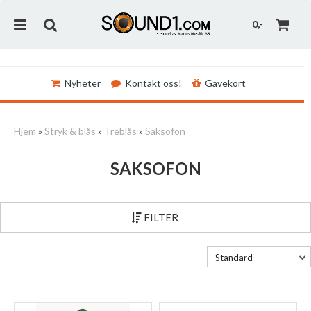
0,-
Nyheter
Kontakt oss!
Gavekort
Nullstill
Hjem
»
Stryk & blås
»
Treblås
»
Saksofon
Trykk ENTER for å søke
SAKSOFON
FILTER
Standard