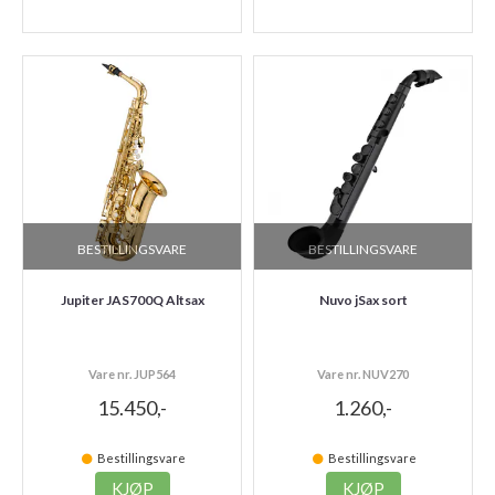
BESTILLINGSVARE
BESTILLINGSVARE
Jupiter JAS700Q Altsax
Nuvo jSax sort
Vare nr. JUP564
Vare nr. NUV270
15.450,-
1.260,-
Bestillingsvare
Bestillingsvare
KJØP
KJØP