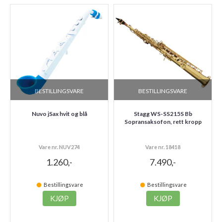
BESTILLINGSVARE
BESTILLINGSVARE
Nuvo jSax hvit og blå
Stagg WS-SS215S Bb
Sopransaksofon, rett kropp
Vare nr. NUV274
Vare nr. 18418
1.260,-
7.490,-
Bestillingsvare
Bestillingsvare
KJØP
KJØP