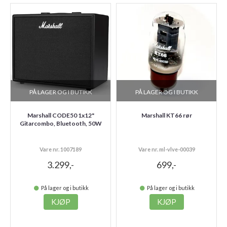
PÅ LAGER OG I BUTIKK
PÅ LAGER OG I BUTIKK
Marshall CODE50 1x12"
Marshall KT66 rør
Gitarcombo, Bluetooth, 50W
Vare nr. 1007189
Vare nr. ml-vlve-00039
3.299,-
699,-
På lager og i butikk
På lager og i butikk
KJØP
KJØP