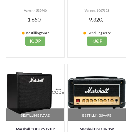
Vare nr. 539940
Vare nr. 1007123
1.650,-
9.320,-
Bestillingsvare
Bestillingsvare
KJØP
KJØP
BESTILLINGSVARE
BESTILLINGSVARE
Marshall CODE25 1x10"
Marshall DSL1HR 1W