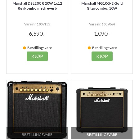
Marshall DSL20CR 20W 1x12
Marshall MG10G-E Gold
Rørkombo med reverb
Gitarcombo, 10W
Vare nr. 1007155
Vare nr. 1007064
6.590,-
1.090,-
Bestillingsvare
Bestillingsvare
KJØP
KJØP
BESTILLINGSVARE
BESTILLINGSVARE