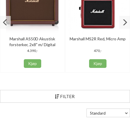
Marshall AS50D Akustisk
Marshall MS2R Red, Micro Amp
forsterker, 2x8" m/ Digital
Chorus & Reverb, 50W
4.390,-
470,-
Kjøp
Kjøp
FILTER
Standard