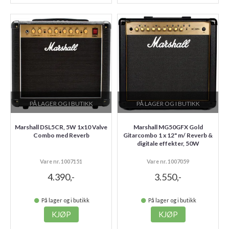
PÅ LAGER OG I BUTIKK
PÅ LAGER OG I BUTIKK
Marshall DSL5CR, 5W 1x10 Valve
Marshall MG50GFX Gold
Combo med Reverb
Gitarcombo 1 x 12" m/ Reverb &
digitale effekter, 50W
Vare nr. 1007151
Vare nr. 1007059
4.390,-
3.550,-
På lager og i butikk
På lager og i butikk
KJØP
KJØP