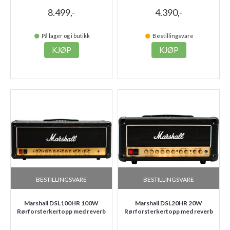
8.499,-
4.390,-
På lager og i butikk
Bestillingsvare
KJØP
KJØP
BESTILLINGSVARE
BESTILLINGSVARE
Marshall DSL100HR 100W
Marshall DSL20HR 20W
Rørforsterkertopp med reverb
Rørforsterkertopp med reverb