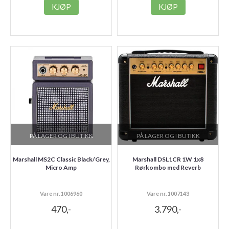
KJØP
KJØP
PÅ LAGER OG I BUTIKK
PÅ LAGER OG I BUTIKK
Marshall MS2C Classic Black/Grey,
Marshall DSL1CR 1W 1x8
Micro Amp
Rørkombo med Reverb
Vare nr. 1006960
Vare nr. 1007143
470,-
3.790,-