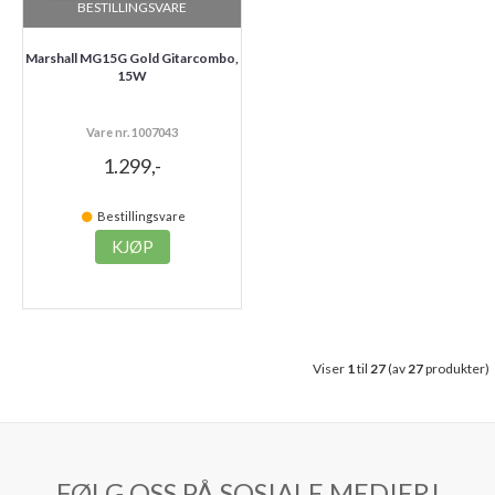
BESTILLINGSVARE
Marshall MG15G Gold Gitarcombo,
15W
Vare nr. 1007043
1.299,-
Bestillingsvare
KJØP
Viser
1
til
27
(av
27
produkter)
FØLG OSS PÅ SOSIALE MEDIER!