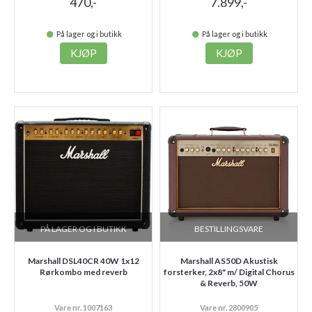
470,-
7.899,-
På lager og i butikk
På lager og i butikk
KJØP
KJØP
PÅ LAGER OG I BUTIKK
BESTILLINGSVARE
Marshall DSL40CR 40W 1x12
Marshall AS50D Akustisk
Rørkombo med reverb
forsterker, 2x8" m/ Digital Chorus
& Reverb, 50W
Vare nr. 1007163
Vare nr. 2800905