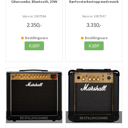
Gitarcombo, Bluetooth, 25W
Rørforsterkertopp med reverb
Vare nr. 1007186
Vare nr. 1007147
2.350,-
3.310,-
Bestillingsvare
Bestillingsvare
KJØP
KJØP
BESTILLINGSVARE
BESTILLINGSVARE