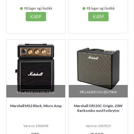
På lager og i butikk
På lager og i butikk
KJØP
KJØP
PÅ LAGER OG I BUTIKK
PÅ LAGER OG I BUTIKK
Marshall MS2 Black, Micro Amp
Marshall ORI20C Origin, 20W
Rørkombo med fotbryter
Vare nr. 1006958
Vare nr. 1007115