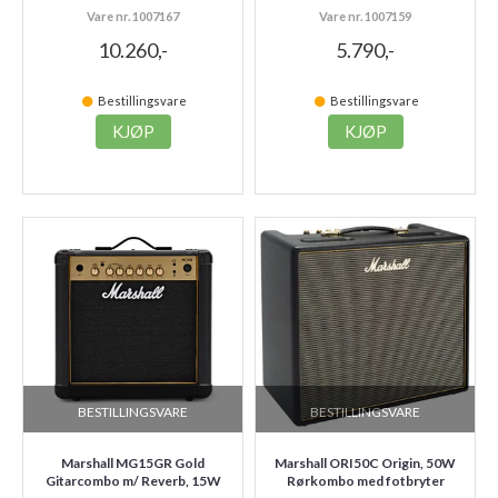
Vare nr. 1007167
Vare nr. 1007159
10.260,-
5.790,-
Bestillingsvare
Bestillingsvare
KJØP
KJØP
BESTILLINGSVARE
BESTILLINGSVARE
Marshall MG15GR Gold
Marshall ORI50C Origin, 50W
Gitarcombo m/ Reverb, 15W
Rørkombo med fotbryter