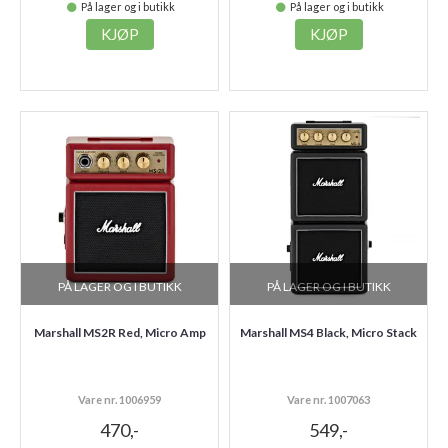
På lager og i butikk
På lager og i butikk
KJØP
KJØP
PÅ LAGER OG I BUTIKK
PÅ LAGER OG I BUTIKK
Marshall MS2R Red, Micro Amp
Marshall MS4 Black, Micro Stack
Vare nr. 1006959
Vare nr. 1007063
470,-
549,-