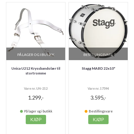
PÅ LAGER OG I BUTIKK
BESTILLINGSVARE
Unica U212 Kryssbandolær til
Stagg MABD 22x10"
stortromme
Vare nr. UN-212
Vare nr. 17594
1.299,-
3.595,-
På lager og i butikk
Bestillingsvare
KJØP
KJØP