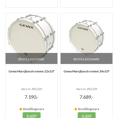
BESTILLINGSVARE
BESTILLINGSVARE
Gewa Marsjbasstromme 22x10"
Gewa Marsjbasstromme 24x10"
Vare nr. 892.223
Vare nr. 892.224
7.190,-
7.689,-
Bestillingsvare
Bestillingsvare
KJØP
KJØP