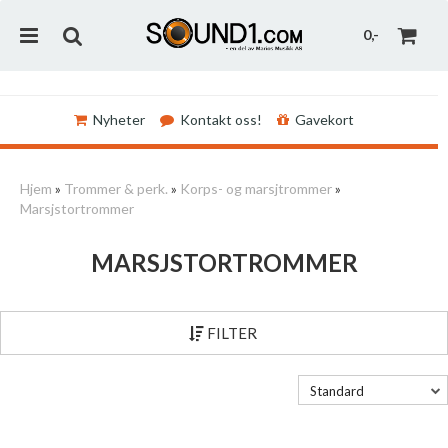
0,-
Nyheter
Kontakt oss!
Gavekort
Nullstill
Hjem
»
Trommer & perk.
»
Korps- og marsjtrommer
»
Marsjstortrommer
Trykk ENTER for å søke
MARSJSTORTROMMER
FILTER
Standard