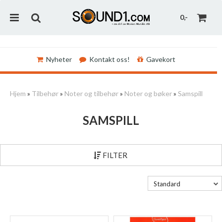
0,-
Nyheter
Kontakt oss!
Gavekort
Nullstill
Hjem
»
Tilbehør
»
Noter og tilbehør
»
Noter og bøker
»
Samspill
Trykk ENTER for å søke
SAMSPILL
FILTER
Standard