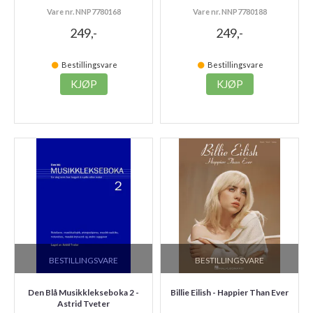
Vare nr. NNP7780168
Vare nr. NNP7780188
249,-
249,-
Bestillingsvare
Bestillingsvare
KJØP
KJØP
BESTILLINGSVARE
BESTILLINGSVARE
Den Blå Musikklekseboka 2 -
Billie Eilish - Happier Than Ever
Astrid Tveter