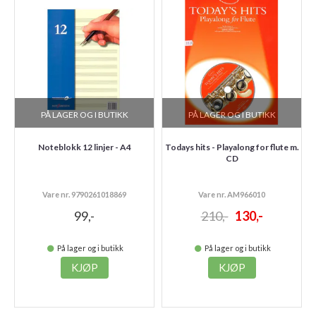
PÅ LAGER OG I BUTIKK
PÅ LAGER OG I BUTIKK
Noteblokk 12 linjer - A4
Todays hits - Playalong for flute m.
CD
Vare nr. 9790261018869
Vare nr. AM966010
99,-
210,-
130,-
På lager og i butikk
På lager og i butikk
KJØP
KJØP