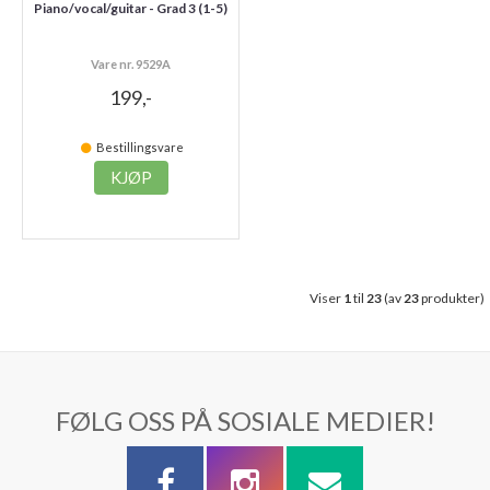
Piano/vocal/guitar - Grad 3 (1-5)
Vare nr. 9529A
199,-
Bestillingsvare
KJØP
Viser
1
til
23
(av
23
produkter)
FØLG OSS PÅ SOSIALE MEDIER!