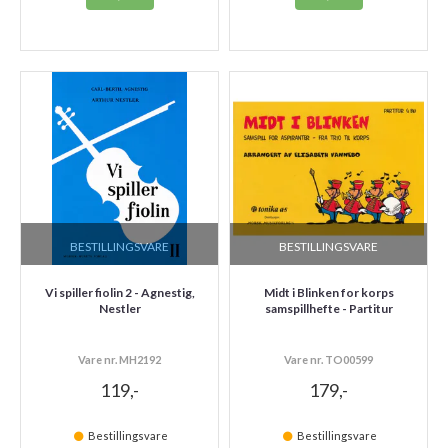
BESTILLINGSVARE
BESTILLINGSVARE
Vi spiller fiolin 2 - Agnestig,
Midt i Blinken for korps
Nestler
samspillhefte - Partitur
Vare nr. MH2192
Vare nr. TO00599
119,-
179,-
Bestillingsvare
Bestillingsvare