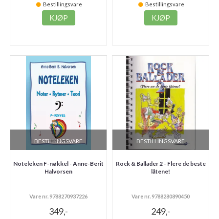
Bestillingsvare
Bestillingsvare
KJØP
KJØP
BESTILLINGSVARE
BESTILLINGSVARE
Noteleken F-nøkkel - Anne-Berit
Rock & Ballader 2 - Flere de beste
Halvorsen
låtene!
Vare nr. 9788270937226
Vare nr. 9788280890450
349,-
249,-