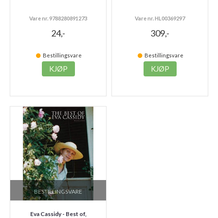
Vare nr. 9788280891273
Vare nr. HL00369297
24,-
309,-
Bestillingsvare
Bestillingsvare
KJØP
KJØP
BESTILLINGSVARE
Eva Cassidy - Best of,