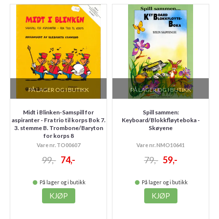
PÅ LAGER OG I BUTIKK
PÅ LAGER OG I BUTIKK
Midt i Blinken-Samspill for
Spill sammen:
aspiranter - Fra trio til korps Bok 7.
Keyboard/Blokkfløyteboka -
3. stemme B. Trombone/Baryton
Skøyene
for korps 8
Vare nr. TO00607
Vare nr. NMO10641
99,-
74,-
79,-
59,-
På lager og i butikk
På lager og i butikk
KJØP
KJØP