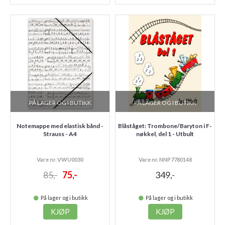
PÅ LAGER OG I BUTIKK
PÅ LAGER OG I BUTIKK
Notemappe med elastisk bånd -
Blåståget: Trombone/Baryton i F-
Strauss - A4
nøkkel, del 1 - Utbult
Vare nr. VWU0030
Vare nr. NNP7780148
85,-
75,-
349,-
På lager og i butikk
På lager og i butikk
KJØP
KJØP