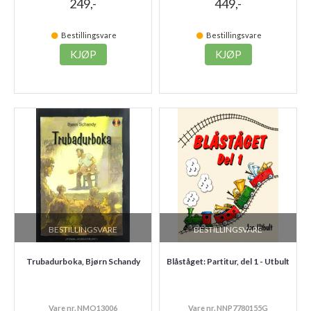
249,-
449,-
Bestillingsvare
Bestillingsvare
KJØP
KJØP
BESTILLINGSVARE
BESTILLINGSVARE
Trubadurboka, Bjørn Schandy
Blåståget: Partitur, del 1 - Utbult
Vare nr. NMO13006
Vare nr. NNP7780155G