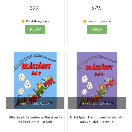
399,-
579,-
Bestillingsvare
Bestillingsvare
KJØP
KJØP
BESTILLINGSVARE
BESTILLINGSVARE
Blåståget: Trombone/Baryton F-
Blåståget: Trombone/Baryton F-
nøkkel, del 2 - Utbult
nøkkel, del 3 - Utbult