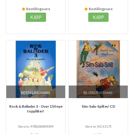
Bestillingsvare
Bestillingsvare
KJØP
KJØP
BESTILLINGSVARE
BESTILLINGSVARE
Rock & Ballader 3 - Over 150 nye
Sim-Sala-Spill m/ CD
topplåter!
Vare nr. 9788280890399
Vare nr. NO11171