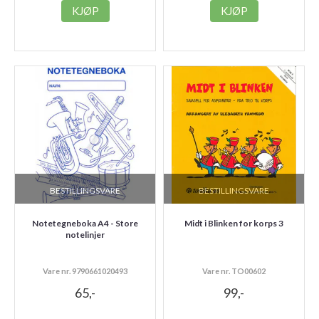
KJØP
KJØP
BESTILLINGSVARE
BESTILLINGSVARE
Notetegneboka A4 - Store
Midt i Blinken for korps 3
notelinjer
Vare nr. 9790661020493
Vare nr. TO00602
65,-
99,-