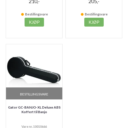
210,-
205,-
Bestillingsvare
Bestillingsvare
KJØP
KJØP
BESTILLINGSVARE
Gator GC-BANJO-XL Deluxe ABS
Koffert til Banjo
Vare nr. 10010666