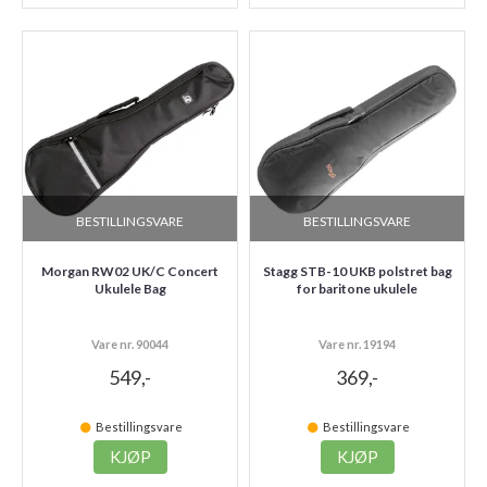
BESTILLINGSVARE
BESTILLINGSVARE
Morgan RW02 UK/C Concert
Stagg STB-10 UKB polstret bag
Ukulele Bag
for baritone ukulele
Vare nr. 90044
Vare nr. 19194
549,-
369,-
Bestillingsvare
Bestillingsvare
KJØP
KJØP