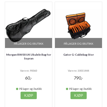
PÅ LAGER OG I BUTIKK
PÅ LAGER OG I BUTIKK
Morgan RW00 UK Ukulele Bag for
Gator G-Cablebag Stor
Sopran
Vare nr. 90060
Vare nr. 10011444
60,-
790,-
På lager og i butikk
På lager og i butikk
KJØP
KJØP