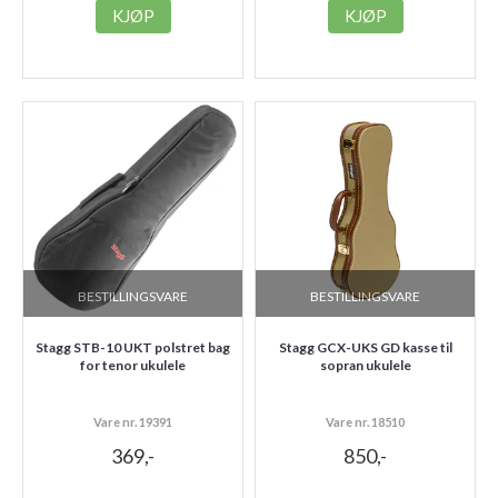
KJØP
KJØP
BESTILLINGSVARE
BESTILLINGSVARE
Stagg STB-10 UKT polstret bag
Stagg GCX-UKS GD kasse til
for tenor ukulele
sopran ukulele
Vare nr. 19391
Vare nr. 18510
369,-
850,-