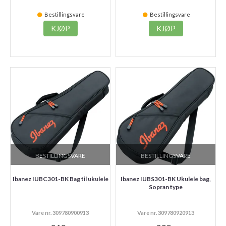
Bestillingsvare
Bestillingsvare
KJØP
KJØP
BESTILLINGSVARE
BESTILLINGSVARE
Ibanez IUBC301-BK Bag til ukulele
Ibanez IUBS301-BK Ukulele bag,
Sopran type
Vare nr. 309780900913
Vare nr. 309780920913