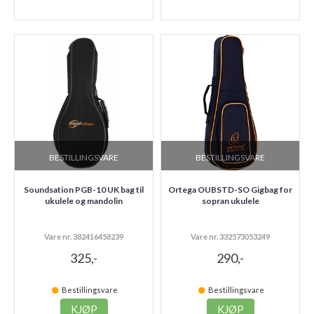
BESTILLINGSVARE
BESTILLINGSVARE
Soundsation PGB-10 UK bag til
Ortega OUBSTD-SO Gigbag for
ukulele og mandolin
sopran ukulele
Vare nr. 382416458239
Vare nr. 332573053249
325,-
290,-
Bestillingsvare
Bestillingsvare
KJØP
KJØP