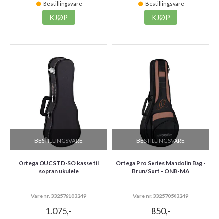
Bestillingsvare
Bestillingsvare
KJØP
KJØP
BESTILLINGSVARE
BESTILLINGSVARE
Ortega OUCSTD-SO kasse til
Ortega Pro Series Mandolin Bag -
sopran ukulele
Brun/Sort - ONB-MA
Vare nr. 332576103249
Vare nr. 332570503249
1.075,-
850,-