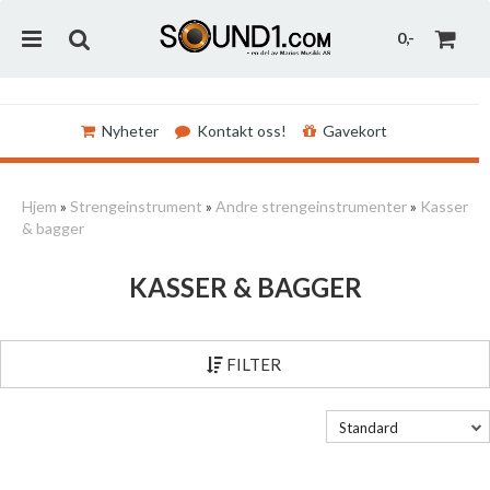
0,-
Nyheter
Kontakt oss!
Gavekort
Nullstill
Hjem
»
Strengeinstrument
»
Andre strengeinstrumenter
»
Kasser
& bagger
Trykk ENTER for å søke
KASSER & BAGGER
FILTER
Standard