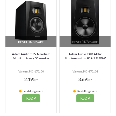
BESTILLINGSVARE
BESTILLINGSVARE
Adam Audio T5V Nearfield
Adam Audio T8V Aktiv
Monitor 2-way, 5" woofer
Studiomonitor, 8" + 1.9, 90W
Vare nr. PO-170100
Vare nr. PO-170104
2.195,-
3.695,-
Bestillingsvare
Bestillingsvare
KJØP
KJØP