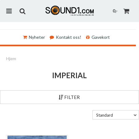
0,-
Nyheter
Kontakt oss!
Gavekort
Nullstill
Hjem
Trykk ENTER for å søke
IMPERIAL
FILTER
Standard