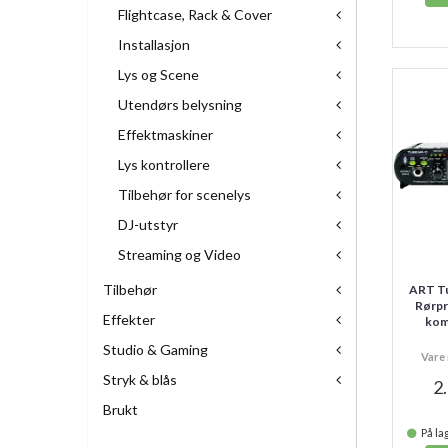
Flightcase, Rack & Cover
Installasjon
Lys og Scene
Utendørs belysning
Effektmaskiner
Lys kontrollere
Tilbehør for scenelys
DJ-utstyr
Streaming og Video
Tilbehør
ART T
Rørp
Effekter
kom
Studio & Gaming
Vare 
Stryk & blås
2
Brukt
På lag