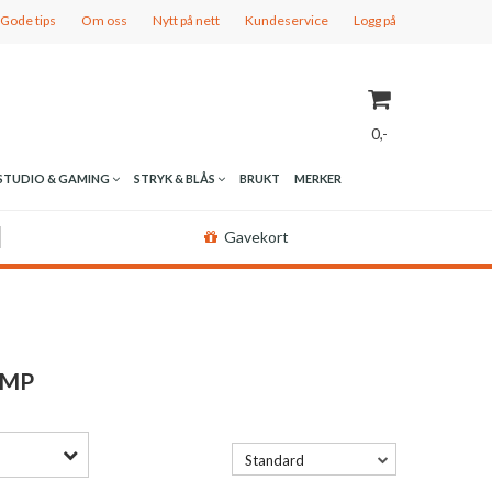
Gode tips
Om oss
Nytt på nett
Kundeservice
Logg på
0,-
STUDIO & GAMING
STRYK & BLÅS
BRUKT
MERKER
Nullstill
Gavekort
Trykk ENTER for å søke
AMP
Standard