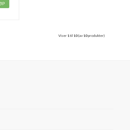
ØP
Viser
1
til
10
(av
10
produkter)