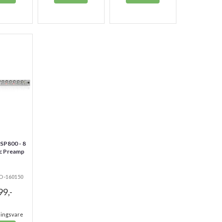
SP800 - 8
ic Preamp
PO-160150
99,-
lingsvare