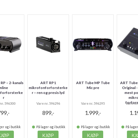
RP – 2-kanals
ART RP1
ART Tube MP Tube
ART Tube
inline
mikrofonforforsterke
Mic pre
Original 
forforsterke
r – ren og presis lyd
mest p
r
mikr
forfor
nr. 596300
Vare nr. 596296
Vare nr. 596295
Vare nr
99,-
899,-
1.999,-
1.1
er og i butikk
På lager og i butikk
På lager og i butikk
På lager
KJØP
KJØP
KJØP
KJ