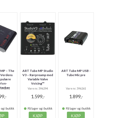
 MP – The
ART Tube MP Studio
ART Tube MP USB -
- Verdens
V3 – Rørpreamp med
Tube Mic pre
opulære
Variable Valve
ofon-
Voicing™
sterker
. 596293
Vare nr. 596294
Vare nr. 596261
99,-
1.599,-
1.899,-
 og i butikk
På lager og i butikk
På lager og i butikk
ØP
KJØP
KJØP