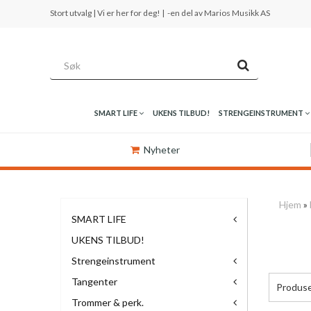
Stort utvalg | Vi er her for deg! |
-en del av Marios Musikk AS
SMART LIFE
UKENS TILBUD!
STRENGEINSTRUMENT
Nyheter
Hjem
»
SMART LIFE
UKENS TILBUD!
Strengeinstrument
Tangenter
Produs
Trommer & perk.