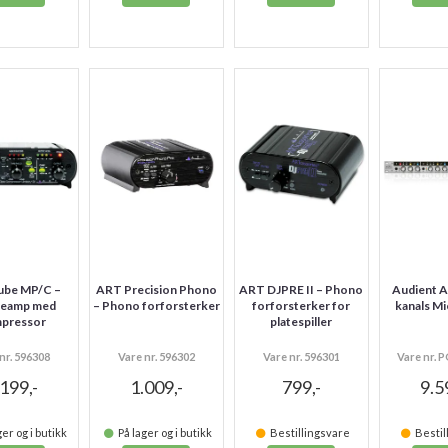
ube MP/C –
ART Precision Phono
ART DJPRE II – Phono
Audient A
reamp med
– Phono forforsterker
forforsterker for
kanals M
pressor
platespiller
nr. 596308
Vare nr. 596302
Vare nr. 596301
Vare nr. 
.199,-
1.009,-
799,-
9.5
er og i butikk
På lager og i butikk
Bestillingsvare
Bestil