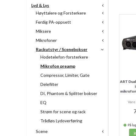
Lyd & Lys
Høyttalere og Forsterkere
Ferdig PA-oppsett
Miksere
Mikrofoner
Rackutstyr / Scenebokser
Hodetelefon-forsterkere
Mikrofon preamp
Compressor, Limiter, Gate
ART Dual 
Delefilter
mikrofon
DI, Phantom & Splitter bokser
EQ
Vare 
7
Strøm for scene og rack
Trådløs Lydoverføring
På lag
Scene