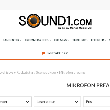
TANGENTER
TROMMER & PERK.
LYD & LYS
TILBEHØR
EFFEKTER
Kontakt oss!
Lyd & Lys
»
Rackutstyr / Scenebokser
»
Mikrofon preamp
MIKROFON PRE
enter
Lagerstatus
Pris