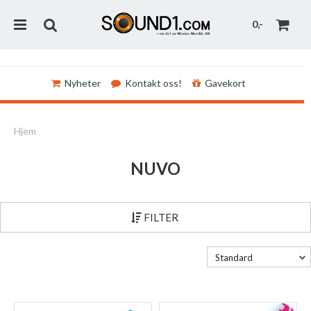
0,-
Nyheter
Kontakt oss!
Gavekort
Nullstill
Hjem
Trykk ENTER for å søke
NUVO
FILTER
Standard