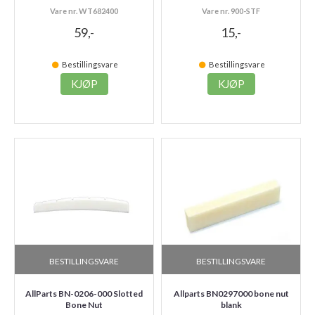
Vare nr. WT682400
Vare nr. 900-STF
59,-
15,-
Bestillingsvare
Bestillingsvare
KJØP
KJØP
BESTILLINGSVARE
BESTILLINGSVARE
AllParts BN-0206-000 Slotted
Allparts BN0297000 bone nut
Bone Nut
blank