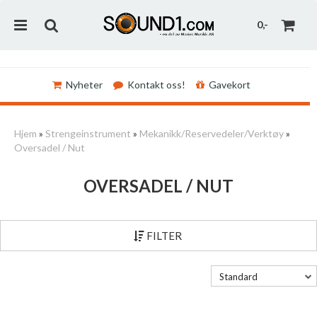
0,-
Nyheter
Kontakt oss!
Gavekort
Nullstill
Hjem
»
Strengeinstrument
»
Mekanikk/Reservedeler/Verktøy
»
Oversadel / Nut
Trykk ENTER for å søke
OVERSADEL / NUT
FILTER
Standard