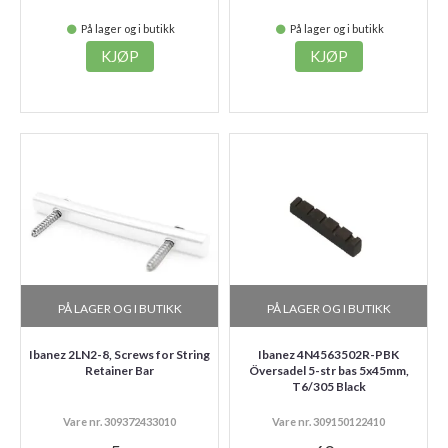
På lager og i butikk
På lager og i butikk
KJØP
KJØP
PÅ LAGER OG I BUTIKK
PÅ LAGER OG I BUTIKK
Ibanez 2LN2-8, Screws for String
Ibanez 4N4563502R-PBK
Retainer Bar
Översadel 5-str bas 5x45mm,
T6/305 Black
Vare nr. 309372433010
Vare nr. 309150122410