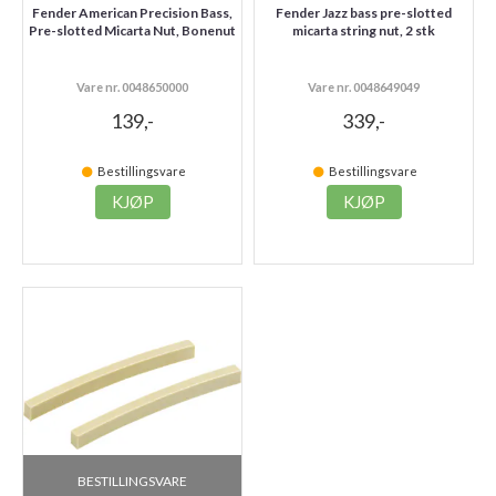
Fender American Precision Bass,
Fender Jazz bass pre-slotted
Pre-slotted Micarta Nut, Bonenut
micarta string nut, 2 stk
Vare nr. 0048650000
Vare nr. 0048649049
139,-
339,-
Bestillingsvare
Bestillingsvare
KJØP
KJØP
BESTILLINGSVARE