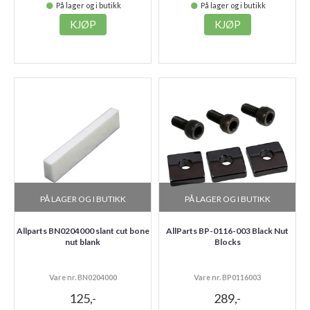
På lager og i butikk
På lager og i butikk
KJØP
KJØP
PÅ LAGER OG I BUTIKK
PÅ LAGER OG I BUTIKK
Allparts BN0204000 slant cut bone
AllParts BP-0116-003 Black Nut
nut blank
Blocks
Vare nr. BN0204000
Vare nr. BP0116003
125,-
289,-