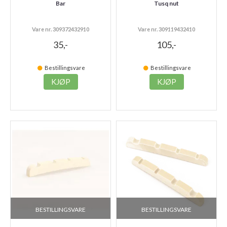
Bar
Tusq nut
Vare nr. 309372432910
Vare nr. 309119432410
35,-
105,-
Bestillingsvare
Bestillingsvare
KJØP
KJØP
BESTILLINGSVARE
BESTILLINGSVARE