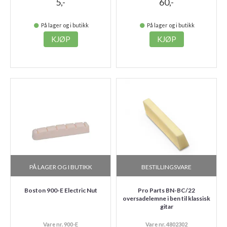
5,-
60,-
På lager og i butikk
På lager og i butikk
KJØP
KJØP
PÅ LAGER OG I BUTIKK
BESTILLINGSVARE
Boston 900-E Electric Nut
Pro Parts BN-BC/22
oversadelemne i ben til klassisk
gitar
Vare nr. 900-E
Vare nr. 4802302