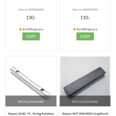
Vare nr. BN0206000
Vare nr. BN0297000
130,-
110,-
Bestillingsvare
Bestillingsvare
KJØP
KJØP
BESTILLINGSVARE
BESTILLINGSVARE
Ibanez 2LN2-7C, String Retainer
Ibanez 4NT3NA0003 Graphtech