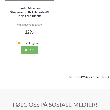
Fender Melamine
Stratocaster®/Telecaster®
String Nut Blanks
Vare nr. 0994920000
129,-
Bestillingsvare
KJØP
Viser
1
til
25
(av
25
produkter)
FØLG OSS PÅ SOSIALE MEDIER!