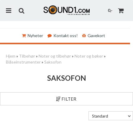
0,-
Nyheter
Kontakt oss!
Gavekort
Nullstill
Hjem
»
Tilbehør
»
Noter og tilbehør
»
Noter og bøker
»
Blåseinstrumenter
»
Saksofon
Trykk ENTER for å søke
SAKSOFON
FILTER
Standard