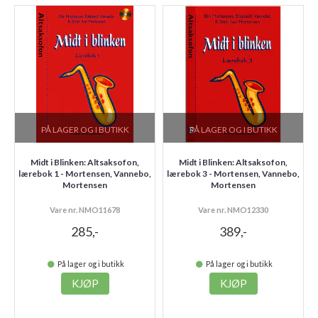
PÅ LAGER OG I BUTIKK
PÅ LAGER OG I BUTIKK
Midt i Blinken: Altsaksofon,
Midt i Blinken: Altsaksofon,
lærebok 1 - Mortensen, Vannebo,
lærebok 3 - Mortensen, Vannebo,
Mortensen
Mortensen
Vare nr. NMO11678
Vare nr. NMO12330
285,-
389,-
På lager og i butikk
På lager og i butikk
KJØP
KJØP