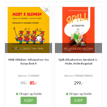
PÅ LAGER OG I BUTIKK
PÅ LAGER OG I BUTIKK
Midt i Blinken -Altsaxofon- for
Spill: Altsaksofon, lærebok 1 -
korps Bok 4
Holm, Holm Rogstad
Vare nr. TO00603
Vare nr. 9790261704410
99,-
85,-
299,-
På lager og i butikk
På lager og i butikk
KJØP
KJØP