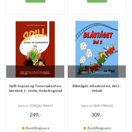
BESTILLINGSVARE
BESTILLINGSVARE
Spill: Sopran og Tenorsaksofon,
Blåståget: Altsaksofon, del 2 -
lærebok 1 - Holm, Holm Rogstad
Utbult
Vare nr. 9790261704427
Vare nr. NNP7780163
249,-
309,-
Bestillingsvare
Bestillingsvare