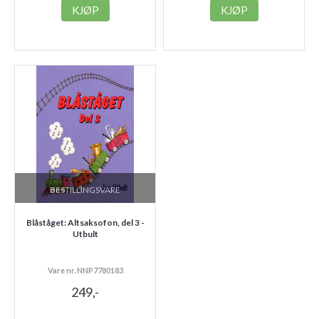
KJØP
KJØP
BESTILLINGSVARE
Blåståget: Altsaksofon, del 3 -
Utbult
Vare nr. NNP7780183
249,-