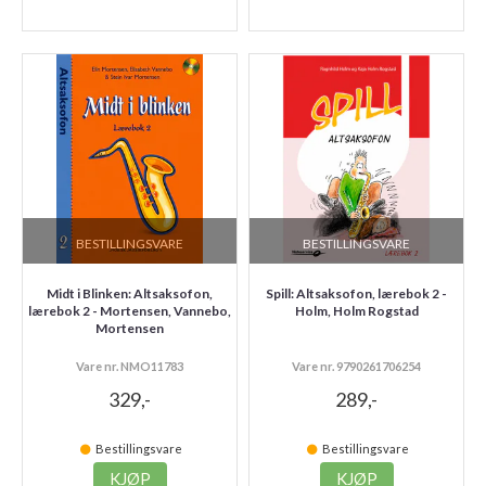
BESTILLINGSVARE
BESTILLINGSVARE
Midt i Blinken: Altsaksofon,
Spill: Altsaksofon, lærebok 2 -
lærebok 2 - Mortensen, Vannebo,
Holm, Holm Rogstad
Mortensen
Vare nr. NMO11783
Vare nr. 9790261706254
329,-
289,-
Bestillingsvare
Bestillingsvare
KJØP
KJØP