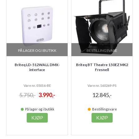
PÅ LAGER OG I BUTIKK
BESTILLINGSVARE
Briteq LD-512WALL DMX-
Briteq BT Theatre 150EZ MK2
interface
Fresnell
Vare nr. 05016-BE
Vare nr. 160269-PS
5.750,-
3.990,-
12.845,-
På lager og i butikk
Bestillingsvare
KJØP
KJØP