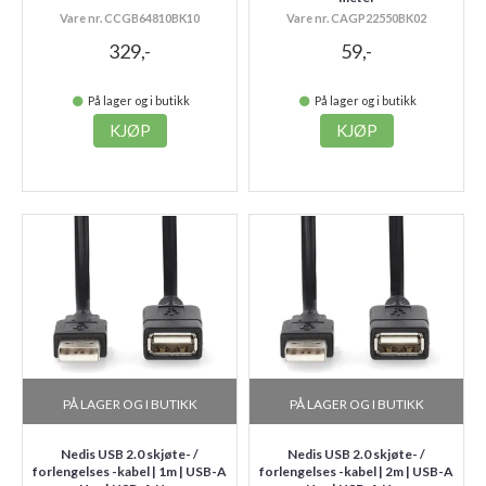
Vare nr. CCGB64810BK10
Vare nr. CAGP22550BK02
329,-
59,-
På lager og i butikk
På lager og i butikk
KJØP
KJØP
PÅ LAGER OG I BUTIKK
PÅ LAGER OG I BUTIKK
Nedis USB 2.0 skjøte- /
Nedis USB 2.0 skjøte- /
forlengelses -kabel | 1m | USB-A
forlengelses -kabel | 2m | USB-A