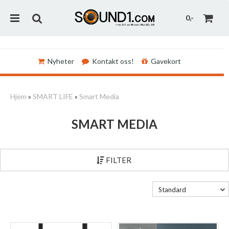
0,-
Nyheter
Kontakt oss!
Gavekort
Nullstill
Hjem
»
SMART LIFE
»
Smart Media
Trykk ENTER for å søke
SMART MEDIA
FILTER
Standard