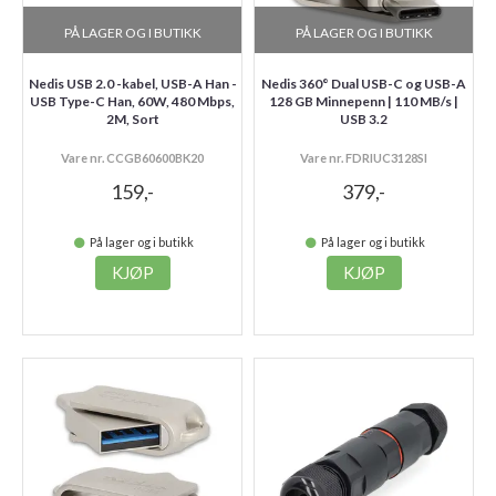
PÅ LAGER OG I BUTIKK
PÅ LAGER OG I BUTIKK
Nedis USB 2.0 -kabel, USB-A Han -
Nedis 360° Dual USB-C og USB-A
USB Type-C Han, 60W, 480 Mbps,
128 GB Minnepenn | 110 MB/s |
2M, Sort
USB 3.2
Vare nr. CCGB60600BK20
Vare nr. FDRIUC3128SI
159,-
379,-
På lager og i butikk
På lager og i butikk
KJØP
KJØP