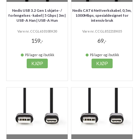
Nedis USB 3.2 Gen 1 skjøte- /
Nedis CAT6 Nettverkskabel, 0,5m,
forlengelses -kabel | 5 Gbps | 3m |
1000Mbps, spesialdesignet for
USB-A Han | USB-A Hun
intensiv bruk
Vare nr. CCGL61010BK30
Vare nr. CCGL85221BK05
159,-
69,-
På lager og i butikk
På lager og i butikk
KJØP
KJØP