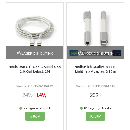
PÅ LAGER OG I BUTIKK
PÅ LAGER OG I BUTIKK
Nedis USB C til USB C Kabel, USB
Nedis High Quality "Apple"
2.0, Gull belagt, 2M
Lightning Adapter, 0.15 m
Vare nr. CCTB60700AL20
Vare nr. CCTB39950AL015
249,-
149,-
289,-
På lager og i butikk
På lager og i butikk
KJØP
KJØP