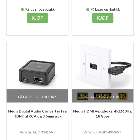
På lager og i butikk
På lager og i butikk
KJØP
KJØP
PÅ LAGER OG I BUTIKK
PÅ LAGER OG I BUTIKK
Nedis Digital Audio Converter Fra
Nedis HDMI Veggboks, 4K@60Hz,
HDMI til RCA og 3,5mm jack
18 Gbps
Vare nr. ACON3415AT
Vare nr. CVGB34950WT