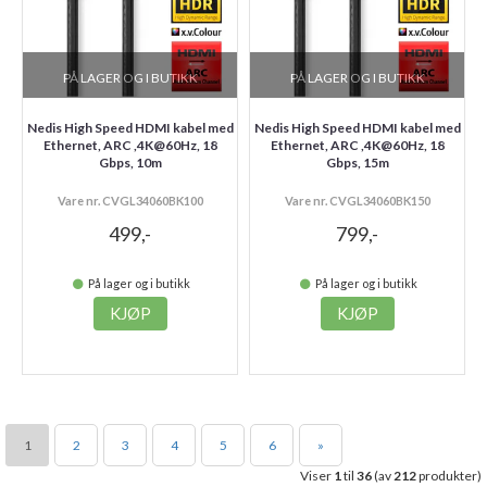
PÅ LAGER OG I BUTIKK
PÅ LAGER OG I BUTIKK
Nedis High Speed HDMI kabel med
Nedis High Speed HDMI kabel med
Ethernet, ARC ,4K@60Hz, 18
Ethernet, ARC ,4K@60Hz, 18
Gbps, 10m
Gbps, 15m
Vare nr. CVGL34060BK100
Vare nr. CVGL34060BK150
499,-
799,-
På lager og i butikk
På lager og i butikk
KJØP
KJØP
1
2
3
4
5
6
»
Viser
1
til
36
(av
212
produkter)