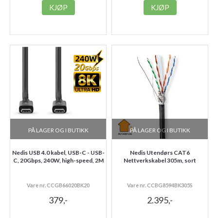
KJØP
KJØP
PÅ LAGER OG I BUTIKK
PÅ LAGER OG I BUTIKK
Nedis USB 4.0 kabel, USB-C - USB-
Nedis Utendørs CAT6
C, 20Gbps, 240W, high-speed, 2M
Nettverkskabel 305m, sort
Vare nr. CCGB66020BK20
Vare nr. CCBG8594BK305S
379,-
2.395,-