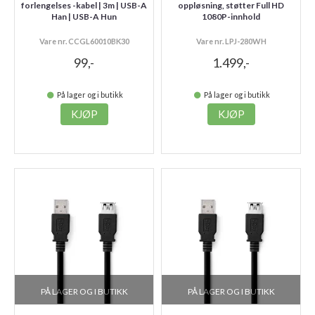
forlengelses -kabel | 3m | USB-A
oppløsning, støtter Full HD
Han | USB-A Hun
1080P-innhold
Vare nr. CCGL60010BK30
Vare nr. LPJ-280WH
99,-
1.499,-
På lager og i butikk
På lager og i butikk
KJØP
KJØP
PÅ LAGER OG I BUTIKK
PÅ LAGER OG I BUTIKK