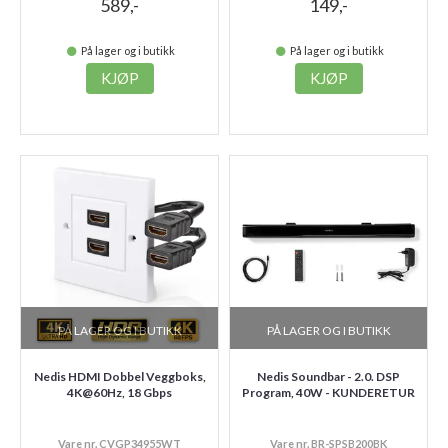
589,-
149,-
På lager og i butikk
På lager og i butikk
KJØP
KJØP
PÅ LAGER OG I BUTIKK
PÅ LAGER OG I BUTIKK
Nedis HDMI Dobbel Veggboks,
Nedis Soundbar - 2.0. DSP
4K@60Hz, 18 Gbps
Program, 40W - KUNDERETUR
Vare nr. CVGP34955WT
Vare nr. BR-SPSB200BK