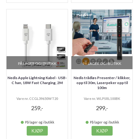
PÅ LAGER OG I BUTIKK
PÅ LAGER OG I BUTIKK
Nedis Apple Lightning Kabel - USB-
Nedis trådløs Presenter / klikker,
C han, 18W Fast Charging, 2M
opp til 30m, Laserpeker opp til
100m
Vare nr. CCGL39650WT20
Vare nr. WLPSRL100BK
259,-
299,-
På lager og i butikk
På lager og i butikk
KJØP
KJØP