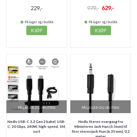
229,-
979,-
629,-
På lager og i butikk
På lager og i butikk
KJØP
KJØP
PÅ LAGER OG I BUTIKK
PÅ LAGER OG I BUTIKK
Nedis USB-C 3.2 Gen 2 kabel, USB-
Nedis Stereo overgang fra
C, 20 Gbps, 240W, high-speed, 1M,
Ministereo Jack Han (3.5mm) til
sort
Stor stereojack Hun (6,35 mm), 0,2
meter