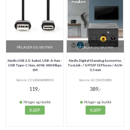
PÅ LAGER OG I BUTIKK
PÅ LAGER OG I BUTIKK
Nedis USB 2.0 -kabel, USB-A Han -
Nedis Digital til analog konverter,
USB Type-C Han, 60 W, 480 Mbps
TosLink- / S/PDIF til Phono / AUX-
1M
3,5 mm
Vare nr. CCGB60600BK10
Vare nr. ACON2510BK
119,-
389,-
På lager og i butikk
På lager og i butikk
KJØP
KJØP