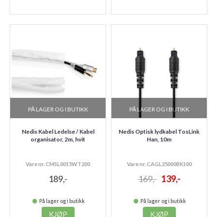
PÅ LAGER OG I BUTIKK
PÅ LAGER OG I BUTIKK
Nedis Kabel Ledelse / Kabel
Nedis Optisk lydkabel TosLink
organisator, 2m, hvit
Han, 10m
Vare nr. CMSL0015WT200
Vare nr. CAGL25000BK100
189,-
169,-
139,-
På lager og i butikk
På lager og i butikk
KJØP
KJØP