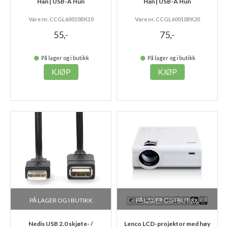
Han | USB-A Hun
Han | USB-A Hun
Vare nr. CCGL60010BK10
Vare nr. CCGL60010BK20
55,-
75,-
På lager og i butikk
På lager og i butikk
KJØP
KJØP
PÅ LAGER OG I BUTIKK
PÅ LAGER OG I BUTIKK
Nedis USB 2.0 skjøte- /
Lenco LCD-projektor med høy