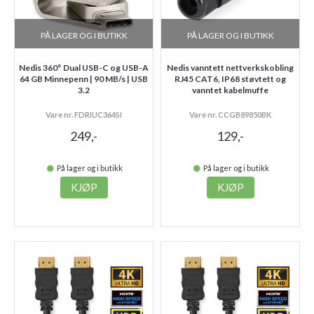
PÅ LAGER OG I BUTIKK
PÅ LAGER OG I BUTIKK
Nedis 360° Dual USB-C og USB-A
Nedis vanntett nettverkskobling
64 GB Minnepenn | 90 MB/s | USB
RJ45 CAT6, IP68 støvtett og
3.2
vanntet kabelmuffe
Vare nr. FDRIUC364SI
Vare nr. CCGB89850BK
249,-
129,-
På lager og i butikk
På lager og i butikk
KJØP
KJØP