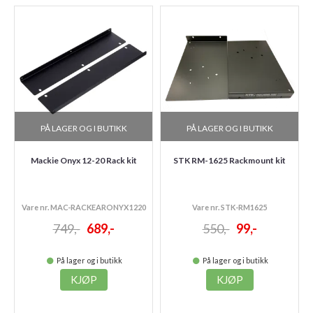
PÅ LAGER OG I BUTIKK
PÅ LAGER OG I BUTIKK
Mackie Onyx 12-20 Rack kit
STK RM-1625 Rackmount kit
Vare nr. MAC-RACKEARONYX1220
Vare nr. STK-RM1625
749,-
689,-
550,-
99,-
På lager og i butikk
På lager og i butikk
KJØP
KJØP