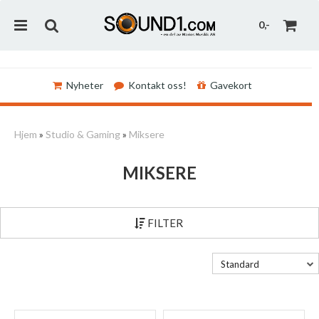
0,-
Nyheter
Kontakt oss!
Gavekort
Nullstill
Hjem
»
Studio & Gaming
»
Miksere
Trykk ENTER for å søke
MIKSERE
FILTER
Standard