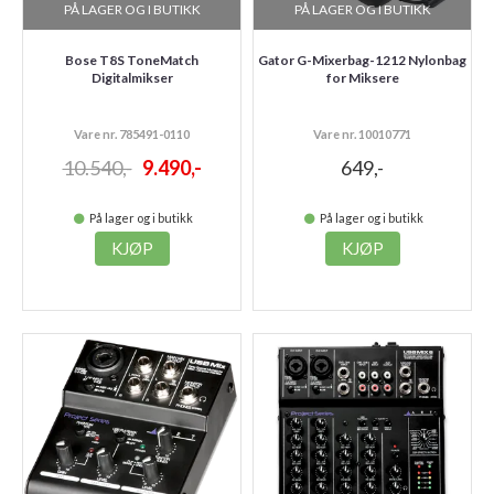
PÅ LAGER OG I BUTIKK
PÅ LAGER OG I BUTIKK
Bose T8S ToneMatch
Gator G-Mixerbag-1212 Nylonbag
Digitalmikser
for Miksere
Vare nr. 785491-0110
Vare nr. 10010771
10.540,-
9.490,-
649,-
På lager og i butikk
På lager og i butikk
KJØP
KJØP