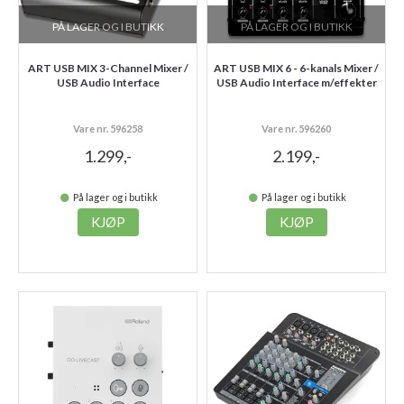
PÅ LAGER OG I BUTIKK
PÅ LAGER OG I BUTIKK
ART USB MIX 3-Channel Mixer /
ART USB MIX 6 - 6-kanals Mixer /
USB Audio Interface
USB Audio Interface m/effekter
Vare nr. 596258
Vare nr. 596260
1.299,-
2.199,-
På lager og i butikk
På lager og i butikk
KJØP
KJØP