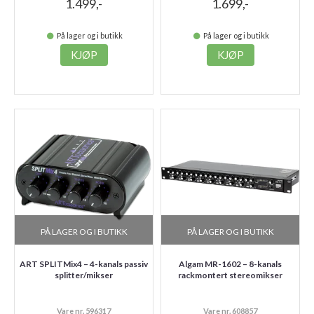
1.499,-
1.699,-
På lager og i butikk
På lager og i butikk
KJØP
KJØP
PÅ LAGER OG I BUTIKK
PÅ LAGER OG I BUTIKK
ART SPLITMix4 – 4-kanals passiv
Algam MR-1602 – 8-kanals
splitter/mikser
rackmontert stereomikser
Vare nr. 596317
Vare nr. 608857