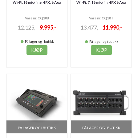
Wi-Fi,16 mic/line, 4FX, 6 Aux
Wi-Fi, 7, 16 mic/lin, 4FX 6 Aux
Vare nr. CQ20B
Vare nr. CQ18T
12.125,-
9.995,-
13.477,-
11.990,-
På lager og i butikk
På lager og i butikk
KJØP
KJØP
PÅ LAGER OG I BUTIKK
PÅ LAGER OG I BUTIKK