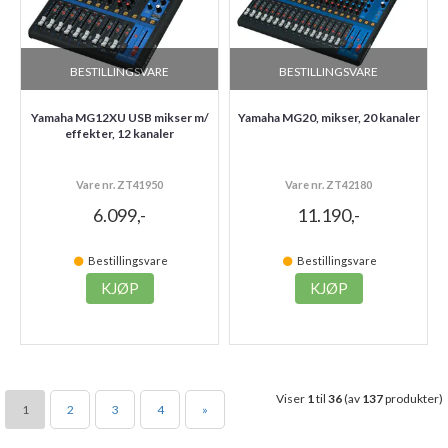
BESTILLINGSVARE
BESTILLINGSVARE
Yamaha MG12XU USB mikser m/
Yamaha MG20, mikser, 20 kanaler
effekter, 12 kanaler
Vare nr. ZT41950
Vare nr. ZT42180
6.099,-
11.190,-
Bestillingsvare
Bestillingsvare
KJØP
KJØP
Viser
1
til
36
(av
137
produkter)
1
2
3
4
»