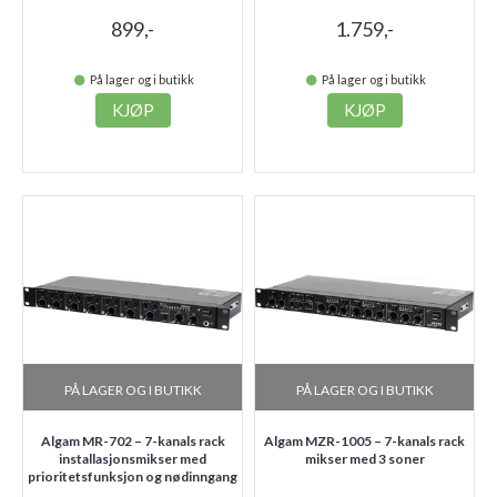
899,-
1.759,-
På lager og i butikk
På lager og i butikk
KJØP
KJØP
PÅ LAGER OG I BUTIKK
PÅ LAGER OG I BUTIKK
Algam MR-702 – 7-kanals rack
Algam MZR-1005 – 7-kanals rack
installasjonsmikser med
mikser med 3 soner
prioritetsfunksjon og nødinngang