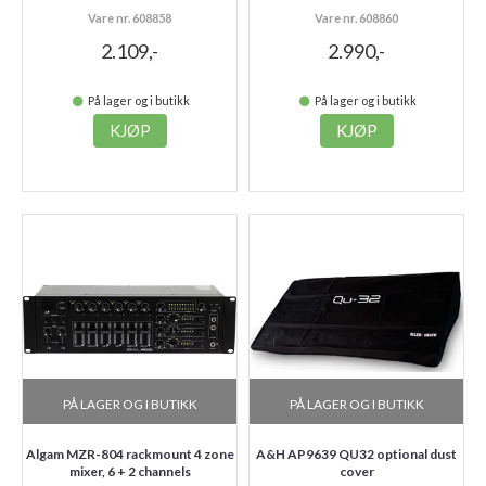
Vare nr. 608858
Vare nr. 608860
2.109,-
2.990,-
På lager og i butikk
På lager og i butikk
KJØP
KJØP
PÅ LAGER OG I BUTIKK
PÅ LAGER OG I BUTIKK
Algam MZR-804 rackmount 4 zone
A&H AP9639 QU32 optional dust
mixer, 6 + 2 channels
cover