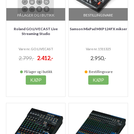
PÅ LAGER OG I BUTIKK
BESTILLINGSVARE
Roland GO:LIVECAST Live
Samson MixPad MXP124FX mikser
Streaming Studio
Vare nr. GO:LIVECAST
Vare nr. 1511325
2.799,-
2.412,-
2.950,-
På lager og i butikk
Bestillingsvare
KJØP
KJØP