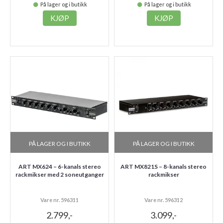
På lager og i butikk
På lager og i butikk
KJØP
KJØP
PÅ LAGER OG I BUTIKK
PÅ LAGER OG I BUTIKK
ART MX624 – 6-kanals stereo
ART MX821S – 8-kanals stereo
rackmikser med 2 soneutganger
rackmikser
Vare nr. 596311
Vare nr. 596312
2.799,-
3.099,-