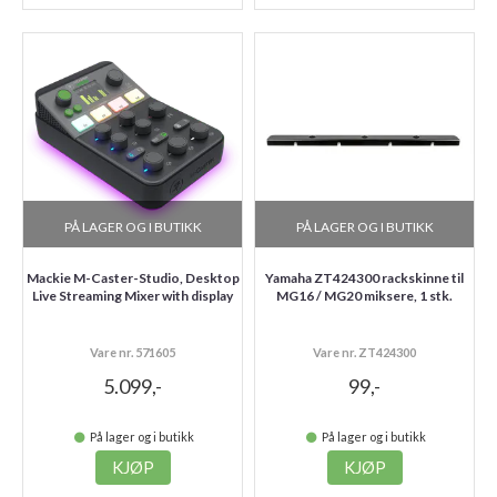
PÅ LAGER OG I BUTIKK
PÅ LAGER OG I BUTIKK
Mackie M-Caster-Studio, Desktop
Yamaha ZT424300 rackskinne til
Live Streaming Mixer with display
MG16 / MG20 miksere, 1 stk.
Vare nr. 571605
Vare nr. ZT424300
5.099,-
99,-
På lager og i butikk
På lager og i butikk
KJØP
KJØP