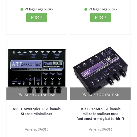
På lager og i butikk
På lager og i butikk
KJØP
KJØP
PÅ LAGER OG I BUTIKK
PÅ LAGER OG I BUTIKK
ART PowerMix III – 3-kanals
ART ProMIX – 3-kanals
Stereo Minimikser
mikrofonmikser med
fantomstrøm og batteridrift
Vare nr. 596315
Vare nr. 596316