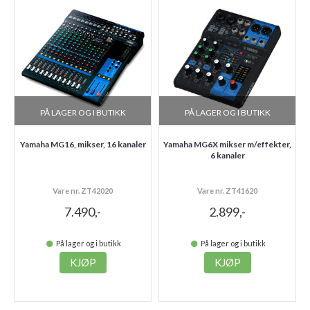
PÅ LAGER OG I BUTIKK
PÅ LAGER OG I BUTIKK
Yamaha MG16, mikser, 16 kanaler
Yamaha MG6X mikser m/effekter,
6 kanaler
Vare nr. ZT42020
Vare nr. ZT41620
7.490,-
2.899,-
På lager og i butikk
På lager og i butikk
KJØP
KJØP