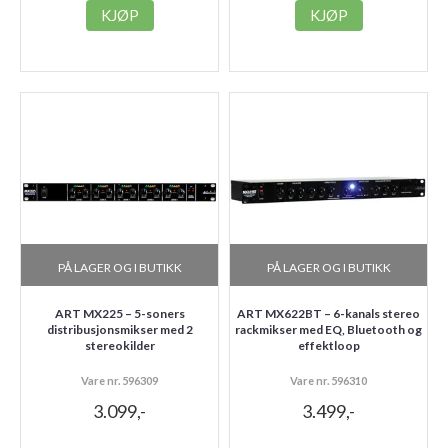
KJØP
KJØP
PÅ LAGER OG I BUTIKK
PÅ LAGER OG I BUTIKK
ART MX225 – 5-soners
ART MX622BT – 6-kanals stereo
distribusjonsmikser med 2
rackmikser med EQ, Bluetooth og
stereokilder
effektloop
Vare nr. 596309
Vare nr. 596310
3.099,-
3.499,-