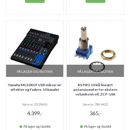
PÅ LAGER OG I BUTIKK
PÅ LAGER OG I BUTIKK
Yamaha MG10XUF USB mikser m/
RS PRO 10 kΩ lineært
effekter og Fadere, 10 kanaler
potensiometer for ekstern
volumkontroll, ZCP-10A
Vare nr. ZX29610
Vare nr. 789-9425
4.399,-
365,-
På lager og i butikk
På lager og i butikk