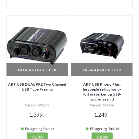
PÅ LAGER OG I BUTIKK
PÅ LAGER OG I BUTIKK
ART USB DUAL PRE Two Channel
ART USB Phono Plus,
USB Tube Preamp
høyoppløselig phono-
forforsterker og USB-
lydgrensesnitt
Vare nr. 596255
Vare nr. 596256
1.399,-
1.249,-
På lager og i butikk
På lager og i butikk
KJØP
KJØP