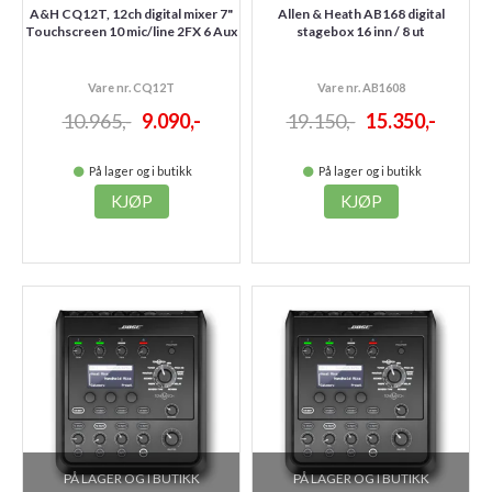
A&H CQ12T, 12ch digital mixer 7"
Allen & Heath AB168 digital
Touchscreen 10 mic/line 2FX 6 Aux
stagebox 16 inn / 8 ut
Vare nr. CQ12T
Vare nr. AB1608
10.965,-
9.090,-
19.150,-
15.350,-
På lager og i butikk
På lager og i butikk
KJØP
KJØP
PÅ LAGER OG I BUTIKK
PÅ LAGER OG I BUTIKK