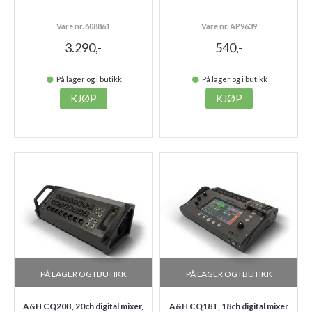
Vare nr. 608861
Vare nr. AP9639
3.290,-
540,-
På lager og i butikk
På lager og i butikk
KJØP
KJØP
PÅ LAGER OG I BUTIKK
PÅ LAGER OG I BUTIKK
A&H CQ20B, 20ch digital mixer,
A&H CQ18T, 18ch digital mixer