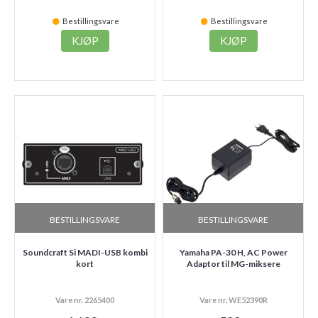
Bestillingsvare
Bestillingsvare
KJØP
KJØP
BESTILLINGSVARE
BESTILLINGSVARE
Soundcraft Si MADI-USB kombi
Yamaha PA-30 H, AC Power
kort
Adaptor til MG-miksere
Vare nr. 2265400
Vare nr. WE52390R