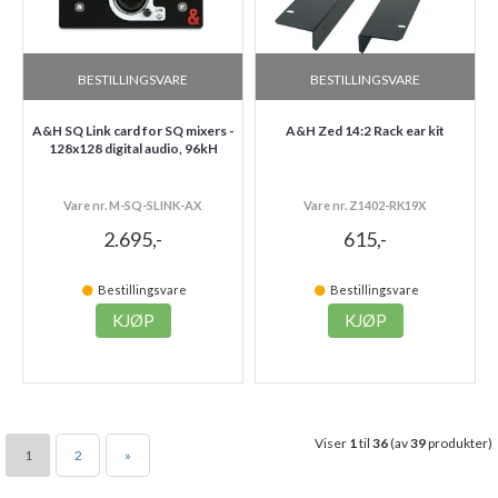
BESTILLINGSVARE
BESTILLINGSVARE
A&H SQ Link card for SQ mixers -
A&H Zed 14:2 Rack ear kit
128x128 digital audio, 96kH
Vare nr. M-SQ-SLINK-AX
Vare nr. Z1402-RK19X
2.695,-
615,-
Bestillingsvare
Bestillingsvare
KJØP
KJØP
Viser
1
til
36
(av
39
produkter)
1
2
»