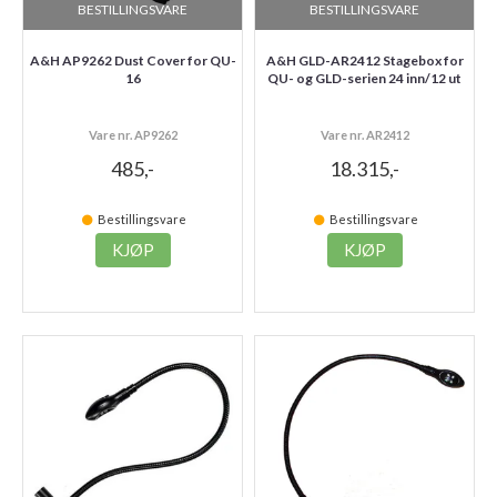
BESTILLINGSVARE
BESTILLINGSVARE
A&H AP9262 Dust Cover for QU-
A&H GLD-AR2412 Stagebox for
16
QU- og GLD-serien 24 inn/12 ut
Vare nr. AP9262
Vare nr. AR2412
485,-
18.315,-
Bestillingsvare
Bestillingsvare
KJØP
KJØP