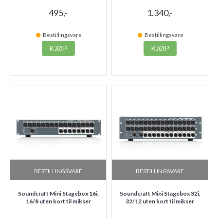
495,-
1.340,-
Bestillingsvare
Bestillingsvare
KJØP
KJØP
BESTILLINGSVARE
BESTILLINGSVARE
Soundcraft Mini Stagebox 16i,
Soundcraft Mini Stagebox 32i,
16/8 uten kort til mikser
32/12 uten kort til mikser