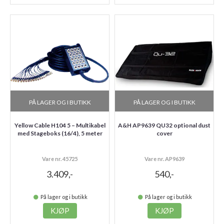
PÅ LAGER OG I BUTIKK
PÅ LAGER OG I BUTIKK
Yellow Cable H104 5 – Multikabel
A&H AP9639 QU32 optional dust
med Stageboks (16/4), 5 meter
cover
Vare nr. 45725
Vare nr. AP9639
3.409,-
540,-
På lager og i butikk
På lager og i butikk
KJØP
KJØP