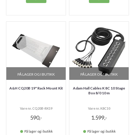
PÅ LAGER OG I BUTIKK
PÅ LAGER OG I BUTIKK
A&H CQ20B 19" Rack Mount Kit
Adam Hall Cables K 8C 10 Stage
Box 8/0 10 m
Vare nr. CQ20B-RK19
Vare nr. K8C10
590,-
1.599,-
På lager og i butikk
På lager og i butikk