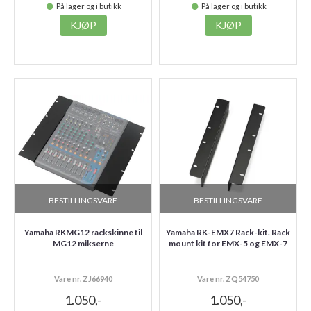
På lager og i butikk
På lager og i butikk
KJØP
KJØP
BESTILLINGSVARE
BESTILLINGSVARE
Yamaha RKMG12 rackskinne til
Yamaha RK-EMX7 Rack-kit. Rack
MG12 mikserne
mount kit for EMX-5 og EMX-7
Vare nr. ZJ66940
Vare nr. ZQ54750
1.050,-
1.050,-