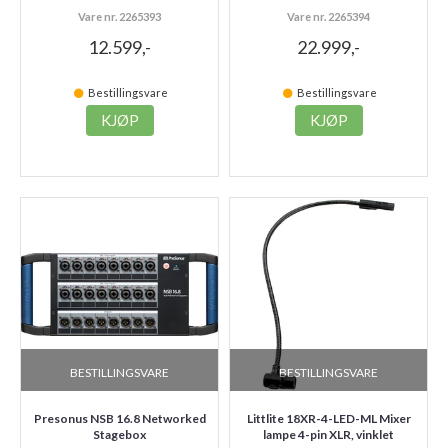
Vare nr. 2265393
Vare nr. 2265394
12.599,-
22.999,-
Bestillingsvare
Bestillingsvare
KJØP
KJØP
BESTILLINGSVARE
BESTILLINGSVARE
Presonus NSB 16.8 Networked
Littlite 18XR-4-LED-ML Mixer
Stagebox
lampe 4-pin XLR, vinklet