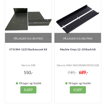
PÅ LAGER OG I BUTIKK
PÅ LAGER OG I BUTIKK
STK RM-1225 Rackmount kit
Mackie Onyx 12-20 Rack kit
Vare nr. S89
Vare nr. MAC-RACKEARONYX1220
550,-
749,-
689,-
På lager og i butikk
På lager og i butikk
KJØP
KJØP