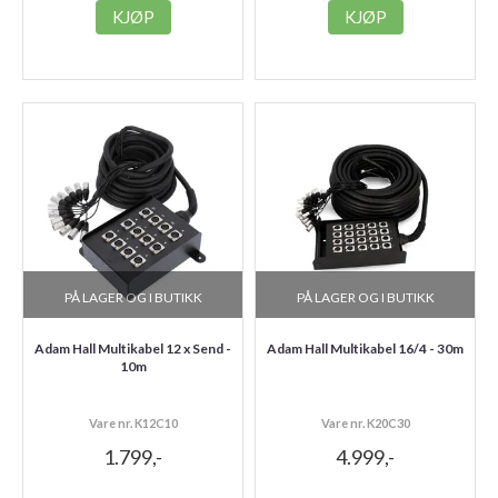
KJØP
KJØP
PÅ LAGER OG I BUTIKK
PÅ LAGER OG I BUTIKK
Adam Hall Multikabel 12 x Send -
Adam Hall Multikabel 16/4 - 30m
10m
Vare nr. K12C10
Vare nr. K20C30
1.799,-
4.999,-