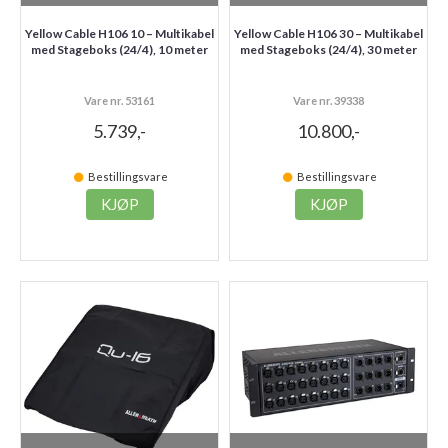
Yellow Cable H106 10 – Multikabel
Yellow Cable H106 30 – Multikabel
med Stageboks (24/4), 10 meter
med Stageboks (24/4), 30 meter
Vare nr. 53161
Vare nr. 39338
5.739,-
10.800,-
Bestillingsvare
Bestillingsvare
KJØP
KJØP