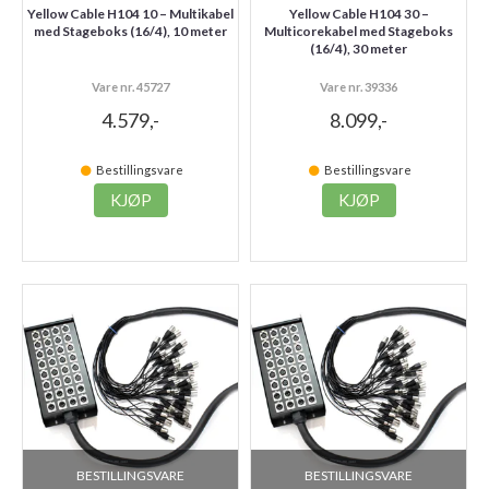
Yellow Cable H104 10 – Multikabel
Yellow Cable H104 30 –
med Stageboks (16/4), 10 meter
Multicorekabel med Stageboks
(16/4), 30 meter
Vare nr. 45727
Vare nr. 39336
4.579,-
8.099,-
Bestillingsvare
Bestillingsvare
KJØP
KJØP
BESTILLINGSVARE
BESTILLINGSVARE