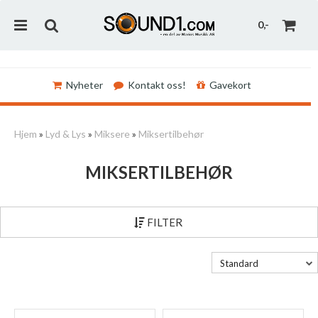
0,-
Nyheter
Kontakt oss!
Gavekort
Nullstill
Hjem
»
Lyd & Lys
»
Miksere
»
Miksertilbehør
Trykk ENTER for å søke
MIKSERTILBEHØR
FILTER
Standard