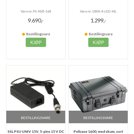
Vare nr. PS-NSB-168
Vare nr. 18XR-4-LED-ML
9.690,-
1.299,-
Bestillingsvare
Bestillingsvare
KJØP
KJØP
BESTILLINGSVARE
BESTILLINGSVARE
SSL PSU UNIV 15V, 5-pins 15 V DC
Pelicase 1600, med skum, sort