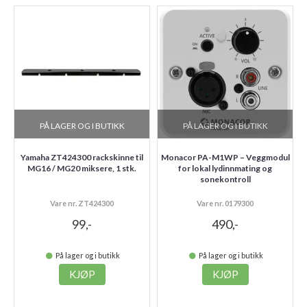
PÅ LAGER OG I BUTIKK
PÅ LAGER OG I BUTIKK
Yamaha ZT424300 rackskinne til
Monacor PA-M1WP – Veggmodul
MG16 / MG20 miksere, 1 stk.
for lokal lydinnmating og
sonekontroll
Vare nr. ZT424300
Vare nr. 0179300
99,-
490,-
På lager og i butikk
På lager og i butikk
KJØP
KJØP