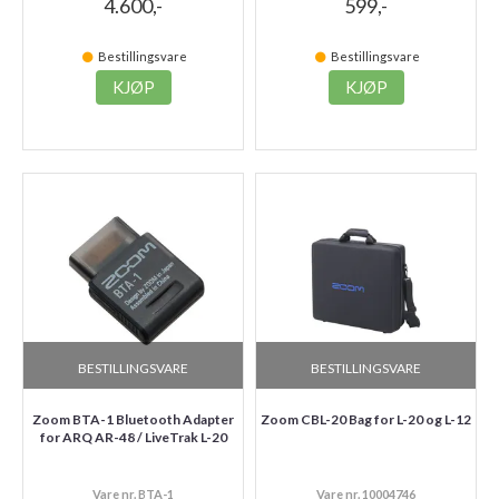
4.600,-
599,-
Bestillingsvare
Bestillingsvare
KJØP
KJØP
BESTILLINGSVARE
BESTILLINGSVARE
Zoom BTA-1 Bluetooth Adapter
Zoom CBL-20 Bag for L-20 og L-12
for ARQ AR-48 / LiveTrak L-20
Vare nr. BTA-1
Vare nr. 10004746