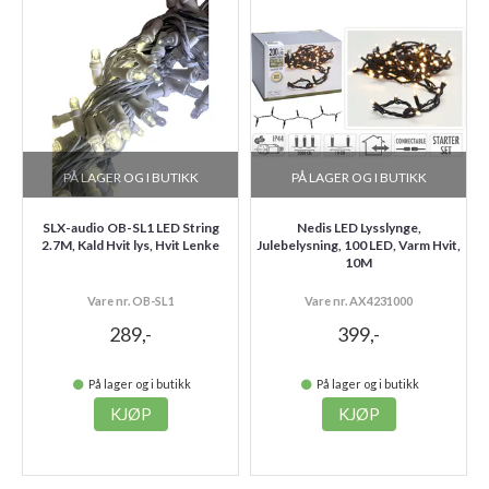
PÅ LAGER OG I BUTIKK
PÅ LAGER OG I BUTIKK
SLX-audio OB-SL1 LED String
Nedis LED Lysslynge,
2.7M, Kald Hvit lys, Hvit Lenke
Julebelysning, 100 LED, Varm Hvit,
10M
Vare nr. OB-SL1
Vare nr. AX4231000
289,-
399,-
På lager og i butikk
På lager og i butikk
KJØP
KJØP