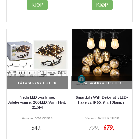
KJØP
KJØP
PÅ LAGER OG I BUTIKK
PÅ LAGER OG I BUTIKK
Nedis LED Lysslynge,
SmartLife WiFi Dekorativ LED-
Julebelysning, 200 LED, Varm Hvit,
hagelys, IP65, 9m, 10 lamper
21.5M
Vare nr. AX4231010
Vare nr. WIFILP01F10
549,-
799,-
679,-