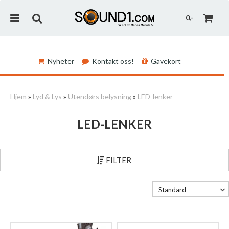
0,-
Nyheter
Kontakt oss!
Gavekort
Nullstill
Hjem
»
Lyd & Lys
»
Utendørs belysning
»
LED-lenker
Trykk ENTER for å søke
LED-LENKER
FILTER
Standard