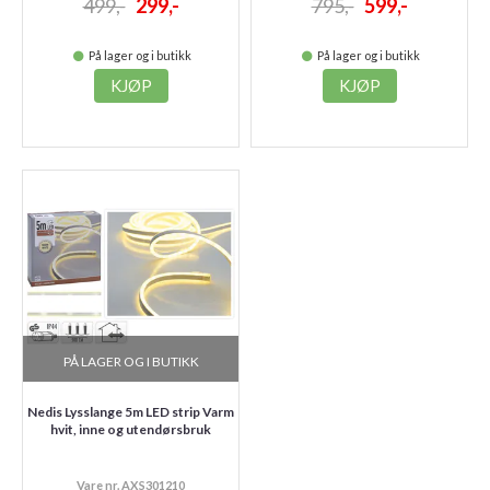
499,-
299,-
795,-
599,-
På lager og i butikk
På lager og i butikk
KJØP
KJØP
PÅ LAGER OG I BUTIKK
Nedis Lysslange 5m LED strip Varm
hvit, inne og utendørsbruk
Vare nr. AXS301210