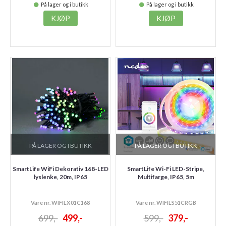
På lager og i butikk
På lager og i butikk
KJØP
KJØP
PÅ LAGER OG I BUTIKK
PÅ LAGER OG I BUTIKK
SmartLife WiFi Dekorativ 168-LED
SmartLife Wi-Fi LED-Stripe,
lyslenke, 20m, IP65
Multifarge, IP65, 5m
Vare nr. WIFILX01C168
Vare nr. WIFILS51CRGB
699,-
499,-
599,-
379,-