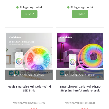
På lager og i butikk
På lager og i butikk
KJØP
KJØP
PÅ LAGER OG I BUTIKK
PÅ LAGER OG I BUTIKK
Nedis SmartLife Full Color Wi-Fi
SmartLife Full Color Wi-Fi LED
LED Strip
Strip 5m, inne/utendørs-bruk
Vare nr. WIFILS50CRGBW
Vare nr. WIFILN51CRGB