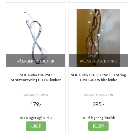
PÅ LAGER OG I BUTIKK
PÅ LAGER OG I BUTIKK
SLX-audio OB-PSU
SLX-audio OB-SL2CW LED String
Strømforsyning til LED-lenker
10M, Cold White lenke
Vare nr. OB-PSU
Vare nr. OB-SL2CW
179,-
395,-
På lager og i butikk
På lager og i butikk
KJØP
KJØP