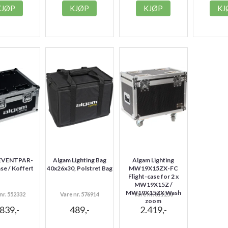
KJØP
KJØP
KJØP
KJ
 EVENTPAR-
Algam Lighting Bag
Algam Lighting
ase / Koffert
40x26x30, Polstret Bag
MW19X15ZX-FC
Flight-case for 2 x
MW19X15Z /
MW19X15ZX Wash
nr. 552332
Vare nr. 576914
Vare nr. 611250
zoom
.839,-
489,-
2.419,-