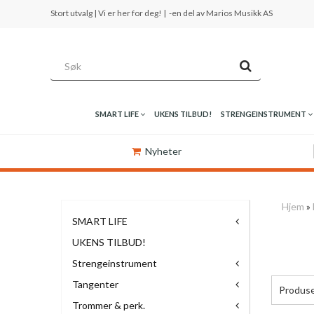
Stort utvalg | Vi er her for deg! |
-en del av Marios Musikk AS
SMART LIFE
UKENS TILBUD!
STRENGEINSTRUMENT
Nyheter
Hjem
»
SMART LIFE
UKENS TILBUD!
Strengeinstrument
Tangenter
Produs
Trommer & perk.