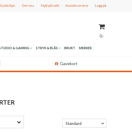
Gode tips
Om oss
Nytt på nett
Kundeservice
Logg på
0,-
STUDIO & GAMING
STRYK & BLÅS
BRUKT
MERKER
Nullstill
Gavekort
Trykk ENTER for å søke
RTER
Standard