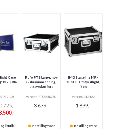
light Case
Rufo PTS Large, høy
IMG Stageline MR-
Q10/20, Blå
u/skuminnredning,
3LIGHT Utstyrsflight,
utstyrskoffert
liten
100-712-CH
Vare nr. PTS535625U
Vare nr. 24.4420
0.725,-
3.679,-
1.899,-
8.500,-
 og i butikk
Bestillingsvare
Bestillingsvare