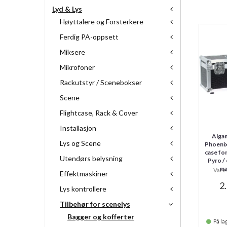
Lyd & Lys
Høyttalere og Forsterkere
Ferdig PA-oppsett
Miksere
Mikrofoner
Rackutstyr / Scenebokser
Scene
Flightcase, Rack & Cover
Installasjon
Algam
Lys og Scene
Phoenix
case fo
Utendørs belysning
Pyro /
ma
Vare 
Effektmaskiner
2
Lys kontrollere
Tilbehør for scenelys
Bagger og kofferter
På lag