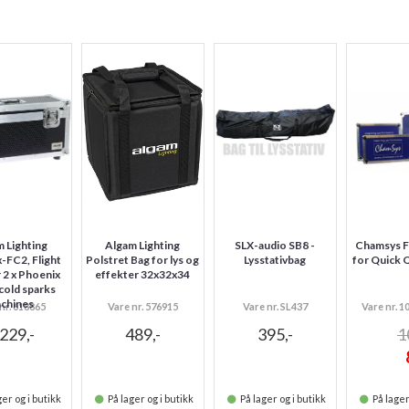
 Lighting
Algam Lighting
SLX-audio SB8 -
Chamsys F
-FC2, Flight
Polstret Bag for lys og
Lysstativbag
for Quick 
r 2 x Phoenix
effekter 32x32x34
 cold sparks
chines
nr. 618865
Vare nr. 576915
Vare nr. SL437
Vare nr. 
.229,-
489,-
395,-
1
er og i butikk
På lager og i butikk
På lager og i butikk
På lager