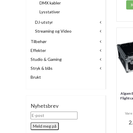
DMX kabler
Lysstativer
DJ-utstyr
Streaming og Video
Tilbehør
Effekter
Studio & Gaming
Stryk & blås
Brukt
Algam
Flightc
Nyhetsbrev
Vare 
2