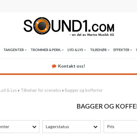
TANGENTER
TROMMER & PERK.
LYD & LYS
TILBEHØR
EFFEKTER
Kontakt oss!
Lyd & Lys
»
Tilbehør for scenelys
»
Bagger og kofferter
BAGGER OG KOFFE
enter
Lagerstatus
Pris