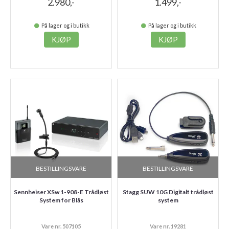
2.980,-
1.499,-
På lager og i butikk
På lager og i butikk
KJØP
KJØP
BESTILLINGSVARE
BESTILLINGSVARE
Sennheiser XSw 1-908-E Trådløst
Stagg SUW 10G Digitalt trådløst
System for Blås
system
Vare nr. 507105
Vare nr. 19281