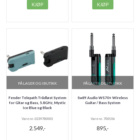
KJØP
KJØP
PÅ LAGER OG I BUTIKK
PÅ LAGER OG I BUTIKK
Fender Telepath Trådløst System
Swiff Audio WS70+ Wireless
for Gitar og Bass, 5.8GHz, Mystic
Guitar / Bass System
Ice Blue og Black
Vare nr. 0239780001
Vare nr. 700106
2.549,-
895,-