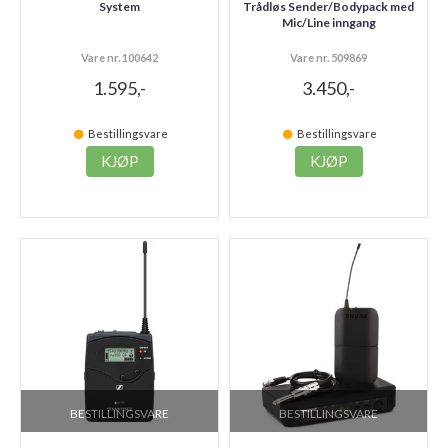
System
Trådløs Sender/Bodypack med
Mic/Line inngang
Vare nr. 100642
Vare nr. 509869
1.595,-
3.450,-
Bestillingsvare
Bestillingsvare
KJØP
KJØP
BESTILLINGSVARE
BESTILLINGSVARE