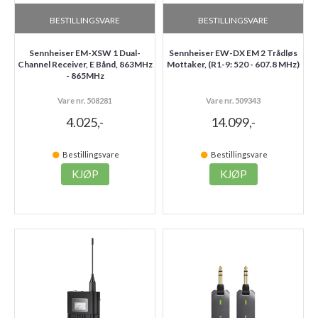
BESTILLINGSVARE
BESTILLINGSVARE
Sennheiser EM-XSW 1 Dual-
Sennheiser EW-DX EM 2 Trådløs
Channel Receiver, E Bånd, 863MHz
Mottaker, (R1-9: 520 - 607.8 MHz)
- 865MHz
Vare nr. 508281
Vare nr. 509343
4.025,-
14.099,-
Bestillingsvare
Bestillingsvare
KJØP
KJØP