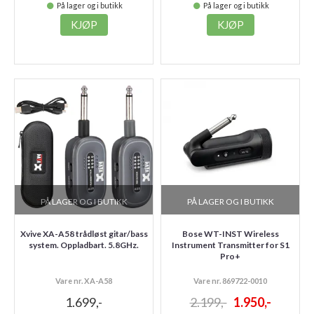
På lager og i butikk
På lager og i butikk
KJØP
KJØP
PÅ LAGER OG I BUTIKK
PÅ LAGER OG I BUTIKK
Xvive XA-A58 trådløst gitar/bass
Bose WT-INST Wireless
system. Oppladbart. 5.8GHz.
Instrument Transmitter for S1
Pro+
Vare nr. XA-A58
Vare nr. 869722-0010
1.699,-
2.199,-
1.950,-