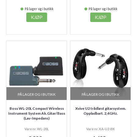
På lager og i butikk
På lager og i butikk
KJØP
KJØP
PÅ LAGER OG I BUTIKK
PÅ LAGER OG I BUTIKK
Boss WL-20L Compact Wireless
Xvive U2 trådløst gitarsystem.
Instrument System Ak.Gitar/Bass
Oppladbart. 2,4GHz.
(Lav-Impedans)
Vare nr. WL-20L
Vare nr. XA-U2-BK