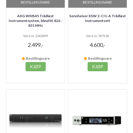
BESTILLINGSVARE
BESTILLINGSVARE
AKG WMS45 Trådløst
Sennheiser XSW 2-CI1-A Trådløst
Instrumentsystem, bånd M, 826 -
Instrumentsett
831 MHz
Vare nr. 2263899
Vare nr. 507136
2.499,-
4.600,-
Bestillingsvare
Bestillingsvare
KJØP
KJØP