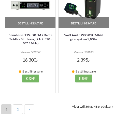
BESTILLINGSVARE
BESTILLINGSVARE
Sennheiser EW-DX EM 2 Dante
Swiff Audio WX503 trådløst
Trådløs Mottaker, (R1-9: 520 -
gitarsystem 5,8Ghz
607.8 MHz)
Vare nr. 509357
Vare nr. 700103
16.300,-
2.395,-
Bestillingsvare
Bestillingsvare
KJØP
KJØP
Viser
1
til
36
(av
48
produkter)
1
2
»