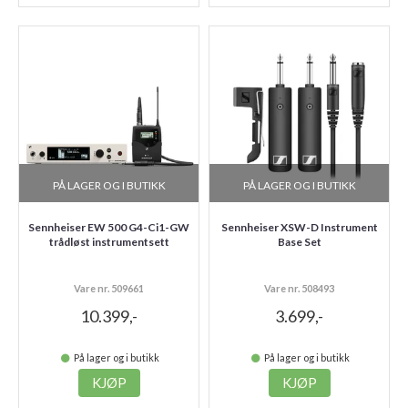
PÅ LAGER OG I BUTIKK
PÅ LAGER OG I BUTIKK
Sennheiser EW 500 G4-Ci1-GW
Sennheiser XSW-D Instrument
trådløst instrumentsett
Base Set
Vare nr. 509661
Vare nr. 508493
10.399,-
3.699,-
På lager og i butikk
På lager og i butikk
KJØP
KJØP