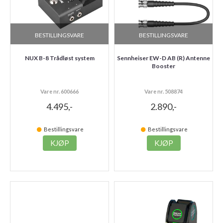
BESTILLINGSVARE
BESTILLINGSVARE
NUX B-8 Trådløst system
Sennheiser EW-D AB (R) Antenne
Booster
Vare nr. 600666
Vare nr. 508874
4.495,-
2.890,-
Bestillingsvare
Bestillingsvare
KJØP
KJØP