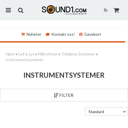
0,-
Nyheter
Kontakt oss!
Gavekort
Nullstill
Hjem
»
Lyd & Lys
»
Mikrofoner
»
Trådløse Systemer
»
Instrumentsystemer
Trykk ENTER for å søke
INSTRUMENTSYSTEMER
FILTER
Standard