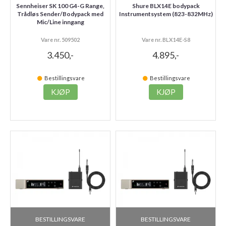
Sennheiser SK 100 G4-G Range,
Shure BLX14E bodypack
Trådløs Sender/Bodypack med
Instrumentsystem (823-832MHz)
Mic/Line inngang
Vare nr. 509502
Vare nr. BLX14E-S8
3.450,-
4.895,-
Bestillingsvare
Bestillingsvare
KJØP
KJØP
BESTILLINGSVARE
BESTILLINGSVARE