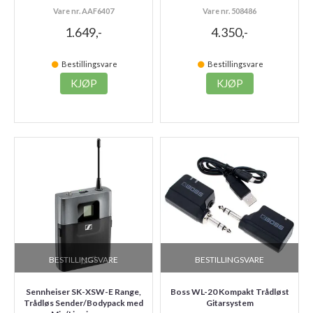
Vare nr. AAF6407
Vare nr. 508486
1.649,-
4.350,-
Bestillingsvare
Bestillingsvare
KJØP
KJØP
BESTILLINGSVARE
BESTILLINGSVARE
Sennheiser SK-XSW-E Range,
Boss WL-20 Kompakt Trådløst
Trådløs Sender/Bodypack med
Gitarsystem