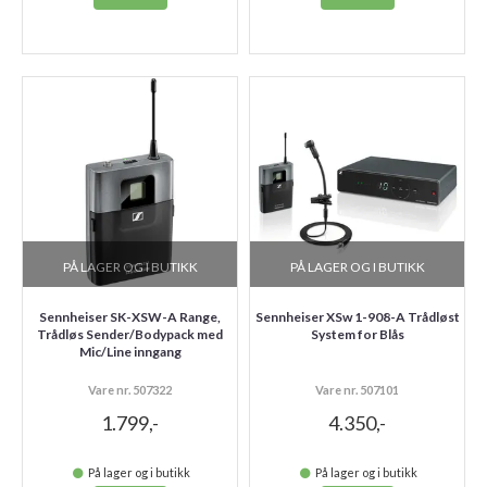
PÅ LAGER OG I BUTIKK
PÅ LAGER OG I BUTIKK
Sennheiser SK-XSW-A Range,
Sennheiser XSw 1-908-A Trådløst
Trådløs Sender/Bodypack med
System for Blås
Mic/Line inngang
Vare nr. 507322
Vare nr. 507101
1.799,-
4.350,-
På lager og i butikk
På lager og i butikk