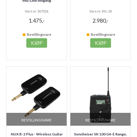
Mic/Line inngang
Vare nr. 507326
Vare nr. WL-20
1.475,-
2.980,-
Bestillingsvare
Bestillingsvare
KJØP
KJØP
BESTILLINGSVARE
BESTILLINGSVARE
NUX B-2 Plus - Wireless Guitar
Sennheiser SK 100 G4-E Range,