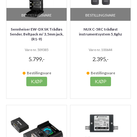
BESTILLINGSVARE
BESTILLINGSVARE
Sennheiser EW-DX SK Trådløs
NUX C-5RC trådløst
Sender, Beltpack m/ 3,5mm jack,
instrumentsystem 5,8ghz
(R1-9)
Vare nr. 509385
Vare nr. 100644
5.799,-
2.395,-
Bestillingsvare
Bestillingsvare
KJØP
KJØP