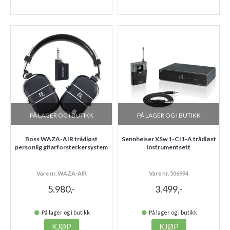
PÅ LAGER OG I BUTIKK
PÅ LAGER OG I BUTIKK
Boss WAZA-AIR trådløst
Sennheiser XSw 1-CI1-A trådløst
personlig gitarforsterkersystem
instrumentsett
Vare nr. WAZA-AIR
Vare nr. 506994
5.980,-
3.499,-
På lager og i butikk
På lager og i butikk
KJØP
KJØP