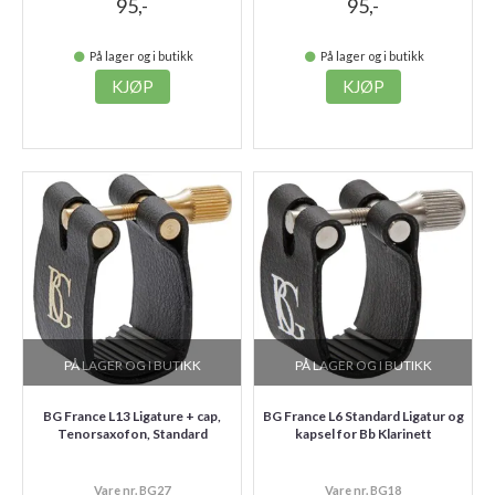
95,-
95,-
På lager og i butikk
På lager og i butikk
KJØP
KJØP
PÅ LAGER OG I BUTIKK
PÅ LAGER OG I BUTIKK
BG France L13 Ligature + cap,
BG France L6 Standard Ligatur og
Tenorsaxofon, Standard
kapsel for Bb Klarinett
Vare nr. BG27
Vare nr. BG18