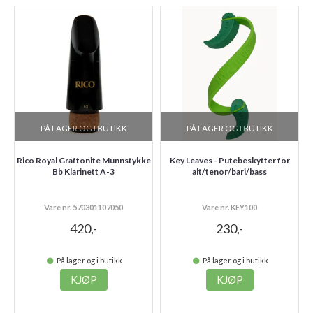
PÅ LAGER OG I BUTIKK
PÅ LAGER OG I BUTIKK
Rico Royal Graftonite Munnstykke
Key Leaves - Putebeskytter for
Bb Klarinett A-3
alt/tenor/bari/bass
Vare nr. 570301107050
Vare nr. KEY100
420,-
230,-
På lager og i butikk
På lager og i butikk
KJØP
KJØP