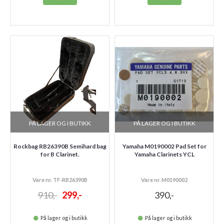
PÅ LAGER OG I BUTIKK
PÅ LAGER OG I BUTIKK
Rockbag RB26390B Semihard bag
Yamaha M0190002 Pad Set for
for B Clarinet.
Yamaha Clarinets YCL
Vare nr. TF-RB26390B
Vare nr. M0190002
910,-
299,-
390,-
På lager og i butikk
På lager og i butikk