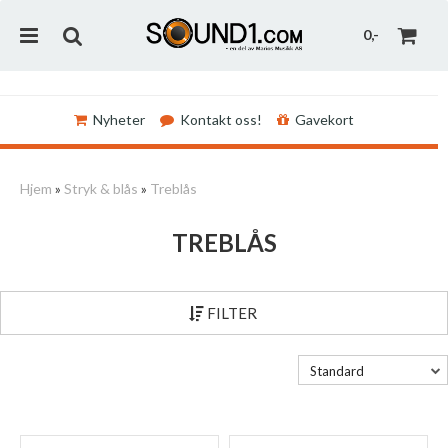
0,-
Nyheter
Kontakt oss!
Gavekort
Nullstill
Hjem
»
Stryk & blås
»
Treblås
Trykk ENTER for å søke
TREBLÅS
FILTER
Standard