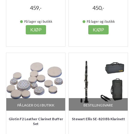
459,-
450,-
På lager og i butikk
På lager og i butikk
KJØP
KJØP
PÅ LAGER OG I BUTIKK
BESTILLINGSVARE
Glotin F2 Leather Clarinet Buffer
Stewart Ellis SE-820 Bb Klarinett
Set