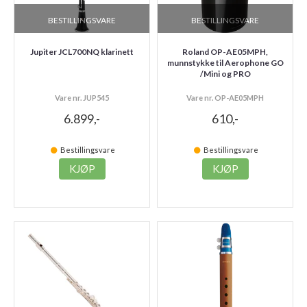
BESTILLINGSVARE
BESTILLINGSVARE
Jupiter JCL700NQ klarinett
Roland OP-AE05MPH,
munnstykke til Aerophone GO
/Mini og PRO
Vare nr. JUP545
Vare nr. OP-AE05MPH
6.899,-
610,-
Bestillingsvare
Bestillingsvare
KJØP
KJØP