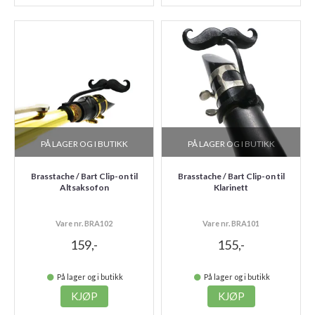
PÅ LAGER OG I BUTIKK
PÅ LAGER OG I BUTIKK
Brasstache / Bart Clip-on til
Brasstache / Bart Clip-on til
Altsaksofon
Klarinett
Vare nr. BRA102
Vare nr. BRA101
159,-
155,-
På lager og i butikk
På lager og i butikk
KJØP
KJØP