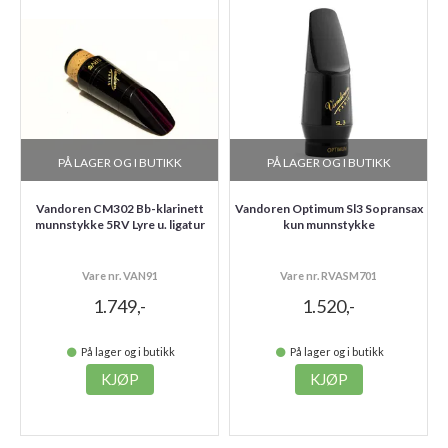
PÅ LAGER OG I BUTIKK
PÅ LAGER OG I BUTIKK
Vandoren CM302 Bb-klarinett
Vandoren Optimum Sl3 Sopransax
munnstykke 5RV Lyre u. ligatur
kun munnstykke
Vare nr. VAN91
Vare nr. RVASM701
1.749,-
1.520,-
På lager og i butikk
På lager og i butikk
KJØP
KJØP