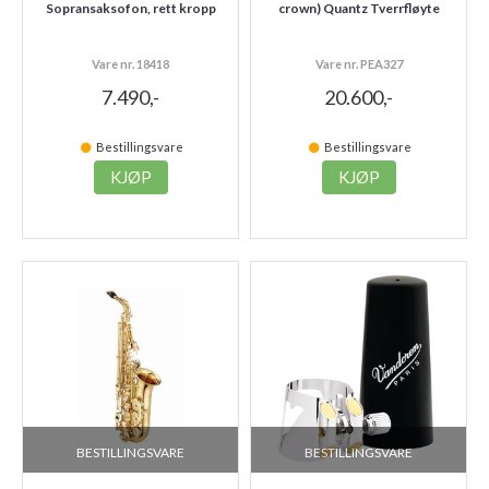
Sopransaksofon, rett kropp
crown) Quantz Tverrfløyte
Vare nr. 18418
Vare nr. PEA327
7.490,-
20.600,-
Bestillingsvare
Bestillingsvare
KJØP
KJØP
BESTILLINGSVARE
BESTILLINGSVARE