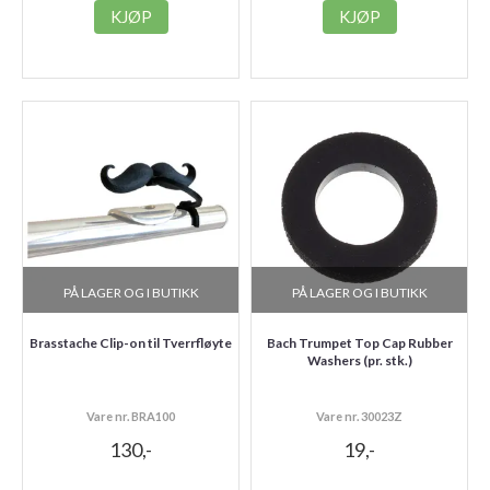
KJØP
KJØP
PÅ LAGER OG I BUTIKK
PÅ LAGER OG I BUTIKK
Brasstache Clip-on til Tverrfløyte
Bach Trumpet Top Cap Rubber
Washers (pr. stk.)
Vare nr. BRA100
Vare nr. 30023Z
130,-
19,-