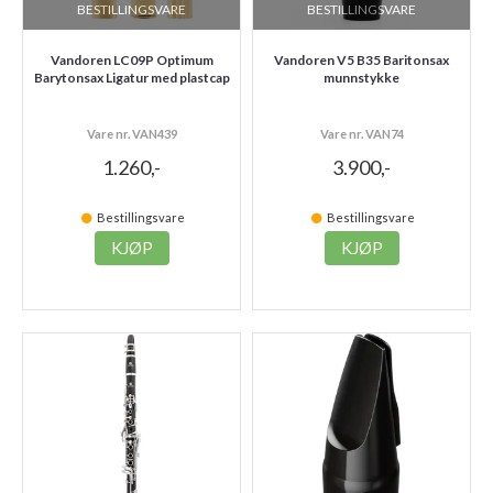
BESTILLINGSVARE
BESTILLINGSVARE
Vandoren LC09P Optimum
Vandoren V5 B35 Baritonsax
Barytonsax Ligatur med plastcap
munnstykke
Vare nr. VAN439
Vare nr. VAN74
1.260,-
3.900,-
Bestillingsvare
Bestillingsvare
KJØP
KJØP