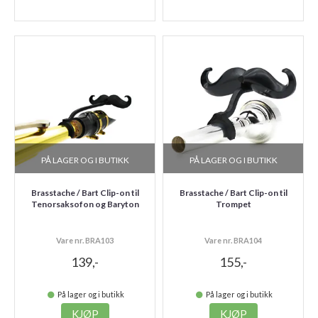
PÅ LAGER OG I BUTIKK
PÅ LAGER OG I BUTIKK
Brasstache / Bart Clip-on til
Brasstache / Bart Clip-on til
Tenorsaksofon og Baryton
Trompet
Vare nr. BRA103
Vare nr. BRA104
139,-
155,-
På lager og i butikk
På lager og i butikk
KJØP
KJØP