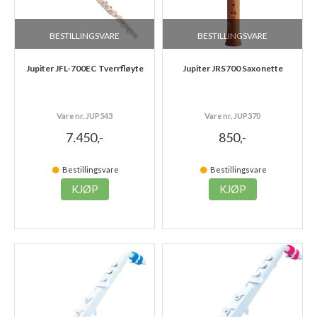
BESTILLINGSVARE
BESTILLINGSVARE
Jupiter JFL-700EC Tverrfløyte
Jupiter JRS700 Saxonette
Vare nr. JUP543
Vare nr. JUP370
7.450,-
850,-
Bestillingsvare
Bestillingsvare
KJØP
KJØP