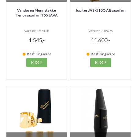
Vandoren Munnstykke
Jupiter JAS-510Q Altsaxofon
Tenorsaxofon T55 JAVA
Vare nr. SM512B
Vare nr. JUP675
1.545,-
11.600,-
Bestillingsvare
Bestillingsvare
KJØP
KJØP