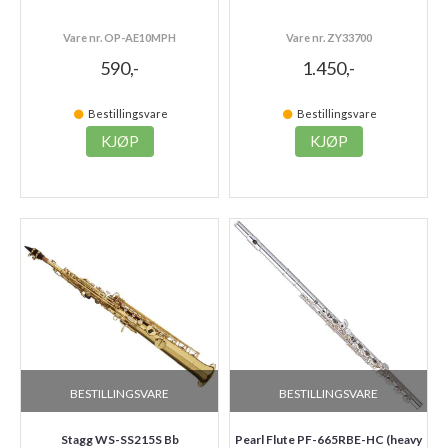
Vare nr. OP-AE10MPH
Vare nr. ZY33700
590,-
1.450,-
Bestillingsvare
Bestillingsvare
KJØP
KJØP
BESTILLINGSVARE
BESTILLINGSVARE
Stagg WS-SS215S Bb
Pearl Flute PF-665RBE-HC (heavy