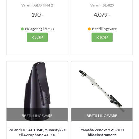
Vare nr. GLOTIN-F2
Vare nr. SE-820
190,-
4.079,-
På lager og i butikk
Bestillingsvare
KJØP
KJØP
BESTILLINGSVARE
BESTILLINGSVARE
Roland OP-AE10MP, munnstykke
Yamaha Venova YVS-100
til Aerophone AE-10
blåseinstrument