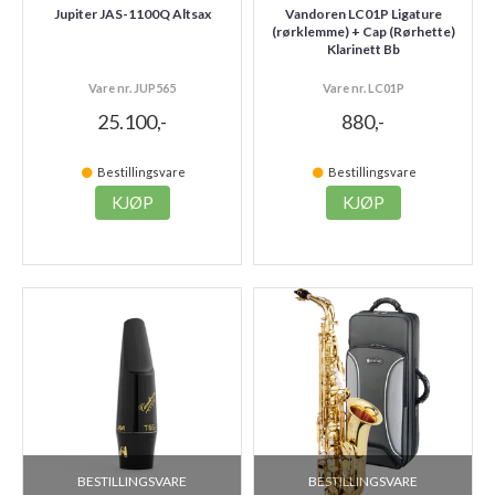
Jupiter JAS-1100Q Altsax
Vandoren LC01P Ligature
(rørklemme) + Cap (Rørhette)
Klarinett Bb
Vare nr. JUP565
Vare nr. LC01P
25.100,-
880,-
Bestillingsvare
Bestillingsvare
KJØP
KJØP
BESTILLINGSVARE
BESTILLINGSVARE