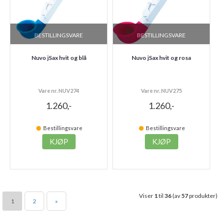
BESTILLINGSVARE
BESTILLINGSVARE
Nuvo jSax hvit og blå
Nuvo jSax hvit og rosa
Vare nr. NUV274
Vare nr. NUV275
1.260,-
1.260,-
Bestillingsvare
Bestillingsvare
KJØP
KJØP
Viser
1
til
36
(av
57
produkter)
1
2
»