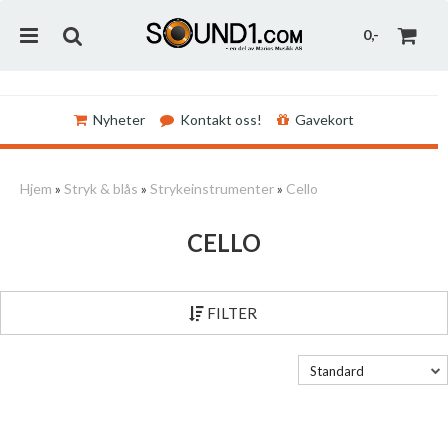
0,-
Nyheter
Kontakt oss!
Gavekort
Nullstill
Hjem
»
Stryk & blås
»
Strykeinstrumenter
»
Cello
Trykk ENTER for å søke
CELLO
FILTER
Standard