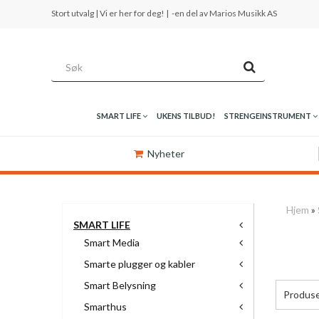
Stort utvalg | Vi er her for deg! |
-en del av Marios Musikk AS
SMART LIFE
UKENS TILBUD!
STRENGEINSTRUMENT
Nyheter
Hjem
»
SMART LIFE
Smart Media
Smarte plugger og kabler
Smart Belysning
Produs
Smarthus