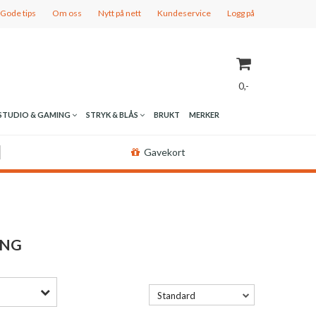
Gode tips
Om oss
Nytt på nett
Kundeservice
Logg på
0,-
STUDIO & GAMING
STRYK & BLÅS
BRUKT
MERKER
Nullstill
Gavekort
Trykk ENTER for å søke
ING
Standard