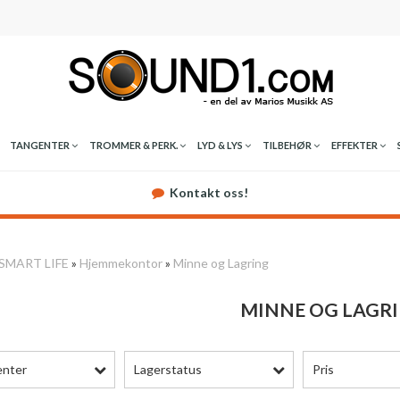
TANGENTER
TROMMER & PERK.
LYD & LYS
TILBEHØR
EFFEKTER
Kontakt oss!
SMART LIFE
»
Hjemmekontor
»
Minne og Lagring
MINNE OG LAGR
enter
Lagerstatus
Pris