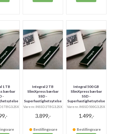
al 1 TB
Integral 2 TB
Integral 500 GB
ss bærbar
SlimXpress bærbar
SlimXpress bærbar
D -
SSD -
SSD -
ghetsytelse
Superhastighetsytelse
Superhastighetsytelse
SSD1TBG3.2SX
Vare nr. INSSD2TBG3.2SX
Vare nr. INSSD500G3.2SX
99,-
3.899,-
1.499,-
lingsvare
Bestillingsvare
Bestillingsvare