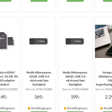
 microSDHC
Nedis Minnepenn,
Nedis Minnepenn,
Integr
t, 32 GB, 90
32GB, USB 3.0
64GB, USB 3.0
SlimXpre
AD adapter
ekstremt høy
ekstremt høy
SS
kludert
hastighet
hastighet
Superhasti
 MMSD32100BK
Vare nr. FDRIU332BK
Vare nr. FDRIU364BK
Vare nr. IN
49,-
169,-
199,-
2.2
illingsvare
Bestillingsvare
Bestillingsvare
Bestil