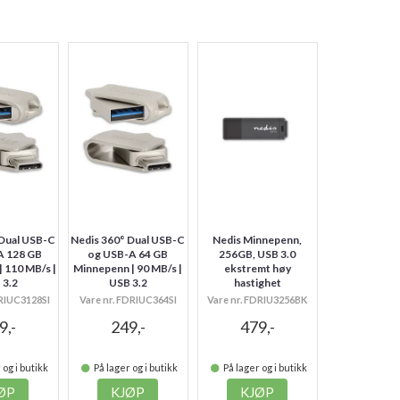
 Dual USB-C
Nedis 360° Dual USB-C
Nedis Minnepenn,
A 128 GB
og USB-A 64 GB
256GB, USB 3.0
 110 MB/s |
Minnepenn | 90 MB/s |
ekstremt høy
 3.2
USB 3.2
hastighet
DRIUC3128SI
Vare nr. FDRIUC364SI
Vare nr. FDRIU3256BK
9,-
249,-
479,-
 og i butikk
På lager og i butikk
På lager og i butikk
ØP
KJØP
KJØP