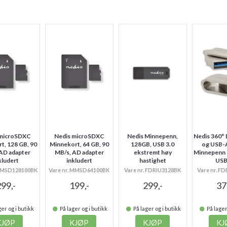
 microSDXC
Nedis microSDXC
Nedis Minnepenn,
Nedis 360°
t, 128 GB, 90
Minnekort, 64 GB, 90
128GB, USB 3.0
og USB-
AD adapter
MB/s, AD adapter
ekstremt høy
Minnepenn |
kludert
inkludert
hastighet
USB
 MMSD128100BK
Vare nr. MMSD64100BK
Vare nr. FDRIU3128BK
Vare nr. F
99,-
199,-
299,-
37
er og i butikk
På lager og i butikk
På lager og i butikk
På lager
KJØP
KJØP
KJØP
KJ