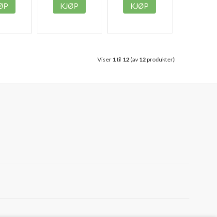
ØP
KJØP
KJØP
Viser
1
til
12
(av
12
produkter)