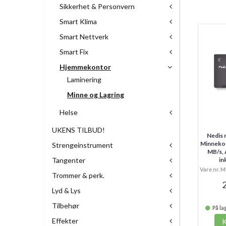
Sikkerhet & Personvern
Smart Klima
Smart Nettverk
Smart Fix
Hjemmekontor
Laminering
Minne og Lagring
Helse
UKENS TILBUD!
Nedis
Minnekor
Strengeinstrument
MB/s, 
Tangenter
in
Vare nr.
Trommer & perk.
2
Lyd & Lys
Tilbehør
På lag
Effekter