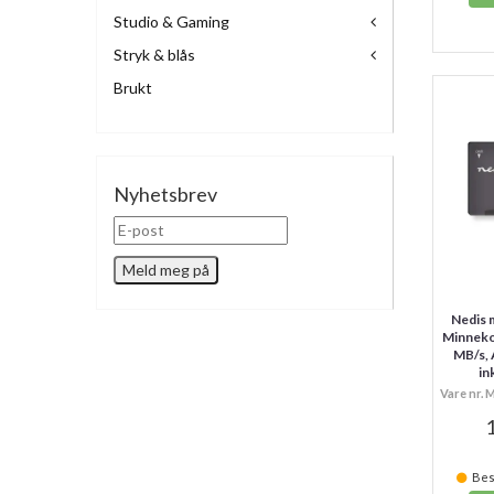
Studio & Gaming
Stryk & blås
Brukt
Nyhetsbrev
Nedis
Minnekor
MB/s, 
in
Vare nr.
1
Best