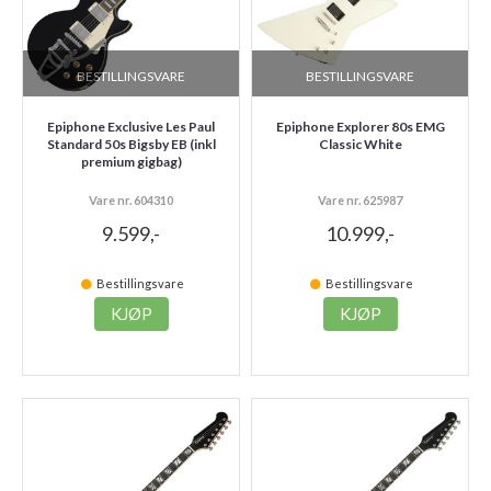
BESTILLINGSVARE
BESTILLINGSVARE
Epiphone Exclusive Les Paul
Epiphone Explorer 80s EMG
Standard 50s Bigsby EB (inkl
Classic White
premium gigbag)
Vare nr. 604310
Vare nr. 625987
9.599,-
10.999,-
Bestillingsvare
Bestillingsvare
KJØP
KJØP