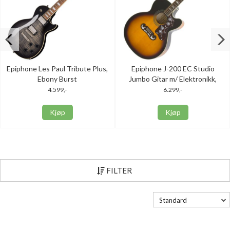
Epiphone Les Paul Tribute Plus,
Epiphone J-200 EC Studio
Ebony Burst
Jumbo Gitar m/ Elektronikk,
Vintage Sunburst
4.599,-
6.299,-
Kjøp
Kjøp
FILTER
Standard