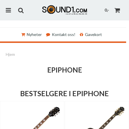
0,-
Nyheter
Kontakt oss!
Gavekort
Nullstill
Hjem
Trykk ENTER for å søke
EPIPHONE
BESTSELGERE I EPIPHONE