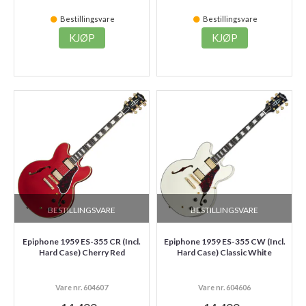
Bestillingsvare
Bestillingsvare
KJØP
KJØP
BESTILLINGSVARE
BESTILLINGSVARE
Epiphone 1959 ES-355 CR (Incl.
Epiphone 1959 ES-355 CW (Incl.
Hard Case) Cherry Red
Hard Case) Classic White
Vare nr. 604607
Vare nr. 604606