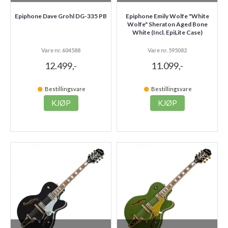
Epiphone Dave Grohl DG-335 PB
Epiphone Emily Wolfe "White
Wolfe" Sheraton Aged Bone
White (Incl. EpiLite Case)
Vare nr. 604588
Vare nr. 595082
12.499,-
11.099,-
Bestillingsvare
Bestillingsvare
KJØP
KJØP