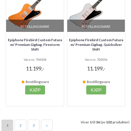
BESTILLINGSVARE
BESTILLINGSVARE
Epiphone Firebird Custom Futura
Epiphone Firebird Custom Futura
m/ Premium Gigbag, Firestorm
m/ Premium Gigbag, Quicksilver
Shift
Shift
Vare nr. 700008
Vare nr. 700006
11.199,-
11.199,-
Bestillingsvare
Bestillingsvare
KJØP
KJØP
Viser
1
til
36
(av
102
produkter)
1
2
3
»