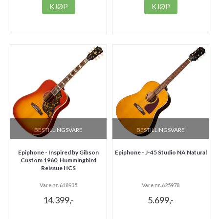
KJØP
KJØP
BESTILLINGSVARE
BESTILLINGSVARE
Epiphone - Inspired by Gibson
Epiphone - J-45 Studio NA Natural
Custom 1960, Hummingbird
Reissue HCS
Vare nr. 618935
Vare nr. 625978
14.399,-
5.699,-