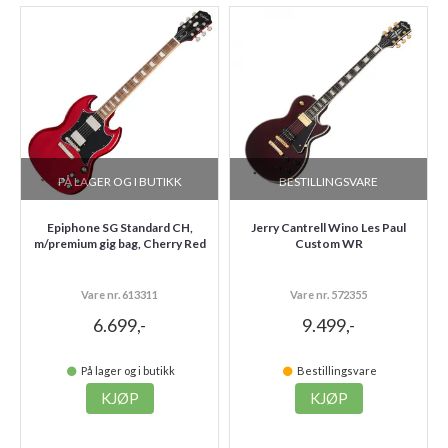
PÅ LAGER OG I BUTIKK
BESTILLINGSVARE
Epiphone SG Standard CH,
Jerry Cantrell Wino Les Paul
m/premium gig bag, Cherry Red
Custom WR
Vare nr. 613311
Vare nr. 572355
6.699,-
9.499,-
På lager og i butikk
Bestillingsvare
KJØP
KJØP