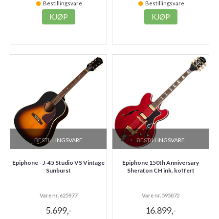
Bestillingsvare
Bestillingsvare
KJØP
KJØP
BESTILLINGSVARE
BESTILLINGSVARE
Epiphone - J-45 Studio VS Vintage
Epiphone 150th Anniversary
Sunburst
Sheraton CH ink. koffert
Vare nr. 625977
Vare nr. 595072
5.699,-
16.899,-