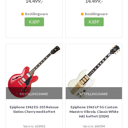
14.499,-
14.499,-
Bestillingsvare
Bestillingsvare
KJØP
KJØP
BESTILLINGSVARE
BESTILLINGSVARE
Epiphone 1962 ES-335 Reissue
Epiphone 1963 LP SG Custom
Sixties Cherry med koffert
Maestro Vibrola, Classic White
inkl. koffert (2024)
Vare nr. 618942
Vare nr. 604594