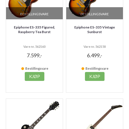
BESTILLINGSVARE
BESTILLINGSVARE
Epiphone ES-335 Figured,
Epiphone ES-335 Vintage
Raspberry Tea Burst
Sunburst
Vare nr. 562160
Vare nr. 562158
7.599,-
6.499,-
Bestillingsvare
Bestillingsvare
KJØP
KJØP