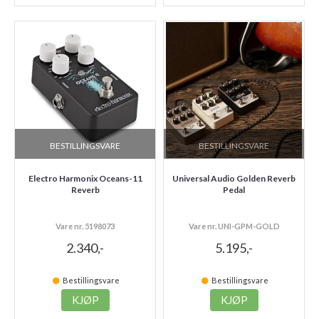
BESTILLINGSVARE
BESTILLINGSVARE
Electro Harmonix Oceans-11
Universal Audio Golden Reverb
Reverb
Pedal
Vare nr. 5198073
Vare nr. UNI-GPM-GOLD
2.340,-
5.195,-
Bestillingsvare
Bestillingsvare
KJØP
KJØP