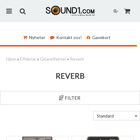
0,-
Nyheter
Kontakt oss!
Gavekort
Nullstill
Hjem
»
Effekter
»
Gitareffekter
»
Reverb
Trykk ENTER for å søke
REVERB
FILTER
Standard