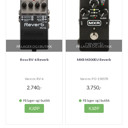
PÅ LAGER OG I BUTIKK
PÅ LAGER OG I BUTIKK
Boss RV-6 Reverb
MXR M300EU Reverb
Vare nr. RV-6
Vare nr. PO-150570
2.740,-
3.750,-
På lager og i butikk
På lager og i butikk
KJØP
KJØP