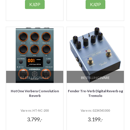
KJØP
KJØP
BESTILLINGSVARE
BESTILLINGSVARE
HotOne Verbera Convolution
Fender Tre-Verb Digital Reverb og
Reverb
Tremolo
Vare nr. HT-NC-200
Vare nr. 0234541000
3.799,-
3.199,-