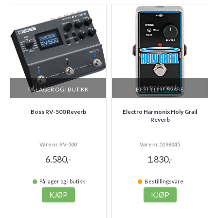
PÅ LAGER OG I BUTIKK
BESTILLINGSVARE
Boss RV-500 Reverb
Electro Harmonix Holy Grail
Reverb
Vare nr. RV-500
Vare nr. 5198045
6.580,-
1.830,-
På lager og i butikk
Bestillingsvare
KJØP
KJØP