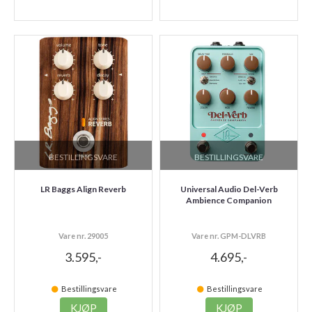
BESTILLINGSVARE
BESTILLINGSVARE
LR Baggs Align Reverb
Universal Audio Del-Verb
Ambience Companion
Vare nr. 29005
Vare nr. GPM-DLVRB
3.595,-
4.695,-
Bestillingsvare
Bestillingsvare
KJØP
KJØP