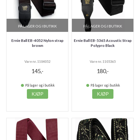
PÅ LAGER OG I BUTIKK
PÅ LAGER OG I BUTIKK
Ernie Ball EB-4052 Nylon strap
Ernie Ball EB-5365 Acoustic Strap
brown
Polypro Black
Vare nr. 1104052
Vare nr. 1105365
145,-
180,-
På lager og i butikk
På lager og i butikk
KJØP
KJØP