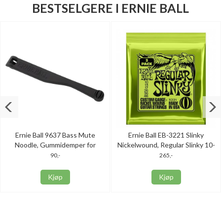
BESTSELGERE I ERNIE BALL
Ernie Ball 9637 Bass Mute
Ernie Ball EB-3221 Slinky
Noodle, Gummidemper for
Nickelwound, Regular Slinky 10-
Elbass
46, 3-Pack
90,-
265,-
Kjøp
Kjøp