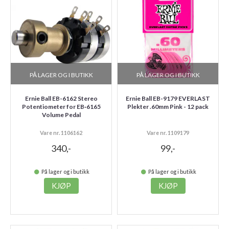
PÅ LAGER OG I BUTIKK
PÅ LAGER OG I BUTIKK
Ernie Ball EB-6162 Stereo
Ernie Ball EB-9179 EVERLAST
Potentiometer for EB‑6165
Plekter .60mm Pink - 12 pack
Volume Pedal
Vare nr. 1106162
Vare nr. 1109179
340,-
99,-
På lager og i butikk
På lager og i butikk
KJØP
KJØP