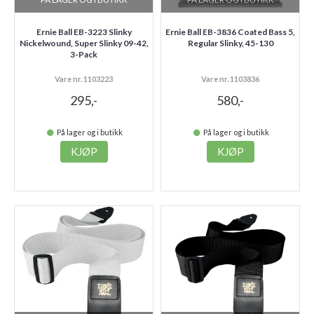
Ernie Ball EB-3223 Slinky
Ernie Ball EB-3836 Coated Bass 5,
Nickelwound, Super Slinky 09-42,
Regular Slinky, 45-130
3-Pack
Vare nr. 1103223
Vare nr. 1103836
295,-
580,-
På lager og i butikk
På lager og i butikk
KJØP
KJØP