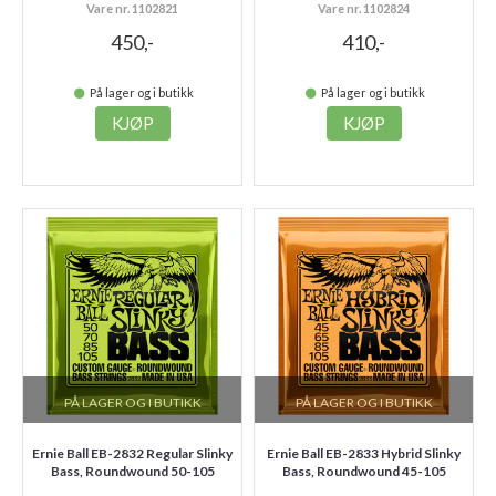
Vare nr. 1102821
Vare nr. 1102824
450,-
410,-
På lager og i butikk
På lager og i butikk
KJØP
KJØP
PÅ LAGER OG I BUTIKK
PÅ LAGER OG I BUTIKK
Ernie Ball EB-2832 Regular Slinky
Ernie Ball EB-2833 Hybrid Slinky
Bass, Roundwound 50-105
Bass, Roundwound 45-105