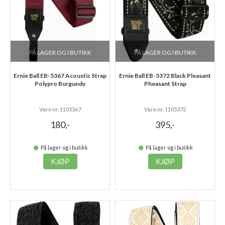
PÅ LAGER OG I BUTIKK
PÅ LAGER OG I BUTIKK
Ernie Ball EB-5367 Acoustic Strap
Ernie Ball EB-5372 Black Pleasant
Polypro Burgundy
Pheasant Strap
Vare nr. 1105367
Vare nr. 1105372
180,-
395,-
På lager og i butikk
På lager og i butikk
KJØP
KJØP