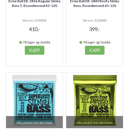
Ernie Ball EB-2836 Regular Slinky
Ernie Ball EB-2840 Beefy Slinky
Bass 5, Roundwound 45-130
Bass, Roundwound 65-130
Vare nr. 1102836
Vare nr. 1102840
410,-
399,-
På lager og i butikk
På lager og i butikk
KJØP
KJØP
PÅ LAGER OG I BUTIKK
PÅ LAGER OG I BUTIKK