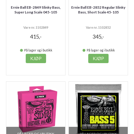
Ernie Ball EB-2849 Slinky Bass,
Ernie Ball EB-2852 Regular Slinky
Super Long Scale 045-105
Bass, Short Scale 45-105
Vare nr. 1102849
Vare nr. 1102852
415,-
345,-
På lager og i butikk
På lager og i butikk
KJØP
KJØP
PÅ LAGER OG I BUTIKK
PÅ LAGER OG I BUTIKK