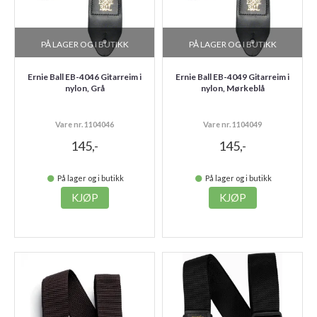
PÅ LAGER OG I BUTIKK
PÅ LAGER OG I BUTIKK
Ernie Ball EB-4046 Gitarreim i
Ernie Ball EB-4049 Gitarreim i
nylon, Grå
nylon, Mørkeblå
Vare nr. 1104046
Vare nr. 1104049
145,-
145,-
På lager og i butikk
På lager og i butikk
KJØP
KJØP