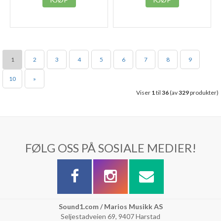
1
2
3
4
5
6
7
8
9
10
»
Viser
1
til
36
(av
329
produkter)
FØLG OSS PÅ SOSIALE MEDIER!
Sound1.com / Marios Musikk AS
Seljestadveien 69, 9407 Harstad