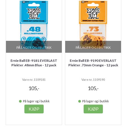
PÅ LAGER OG I BUTIKK
PÅ LAGER OG I BUTIKK
Ernie Ball EB-9181 EVERLAST
Ernie Ball EB-9190 EVERLAST
Plekter .48mm Blue - 12 pack
Plekter .73mm Orange - 12 pack
Vare nr. 1109181
Vare nr. 1109190
105,-
105,-
På lager og i butikk
På lager og i butikk
KJØP
KJØP