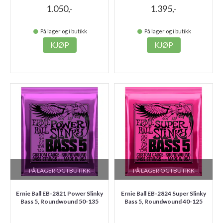
1.050,-
1.395,-
På lager og i butikk
På lager og i butikk
KJØP
KJØP
PÅ LAGER OG I BUTIKK
PÅ LAGER OG I BUTIKK
Ernie Ball EB-2821 Power Slinky
Ernie Ball EB-2824 Super Slinky
Bass 5, Roundwound 50-135
Bass 5, Roundwound 40-125