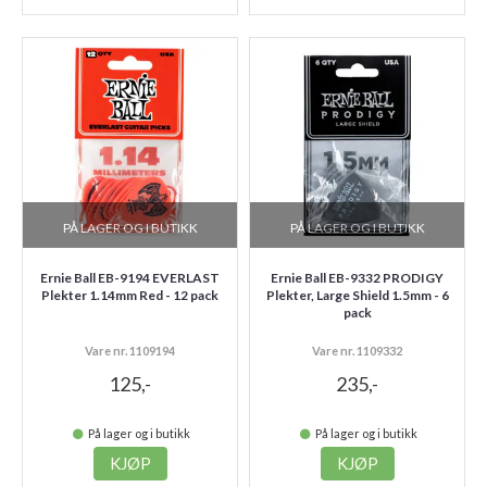
PÅ LAGER OG I BUTIKK
PÅ LAGER OG I BUTIKK
Ernie Ball EB-9194 EVERLAST
Ernie Ball EB-9332 PRODIGY
Plekter 1.14mm Red - 12 pack
Plekter, Large Shield 1.5mm - 6
pack
Vare nr. 1109194
Vare nr. 1109332
125,-
235,-
På lager og i butikk
På lager og i butikk
KJØP
KJØP