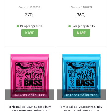
Vare nr. 1102832
Vare nr. 1102833
370,-
360,-
På lager og i butikk
På lager og i butikk
KJØP
KJØP
PÅ LAGER OG I BUTIKK
PÅ LAGER OG I BUTIKK
Ernie Ball EB-2834 Super Slinky
Ernie Ball EB-2835 Extra Slinky
Bass, Roundwound 45-100
Bass, Roundwound 40-95