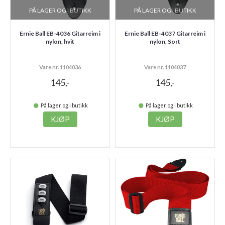
PÅ LAGER OG I BUTIKK
PÅ LAGER OG I BUTIKK
Ernie Ball EB-4036 Gitarreim i
Ernie Ball EB-4037 Gitarreim i
nylon, hvit
nylon, Sort
Vare nr. 1104036
Vare nr. 1104037
145,-
145,-
På lager og i butikk
På lager og i butikk
KJØP
KJØP