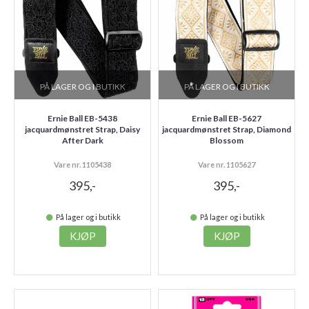
PÅ LAGER OG I BUTIKK
PÅ LAGER OG I BUTIKK
Ernie Ball EB-5438
Ernie Ball EB-5627
jacquardmønstret Strap, Daisy
jacquardmønstret Strap, Diamond
After Dark
Blossom
Vare nr. 1105438
Vare nr. 1105627
395,-
395,-
På lager og i butikk
På lager og i butikk
KJØP
KJØP