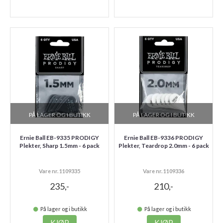
PÅ LAGER OG I BUTIKK
PÅ LAGER OG I BUTIKK
Ernie Ball EB-9335 PRODIGY
Ernie Ball EB-9336 PRODIGY
Plekter, Sharp 1.5mm - 6 pack
Plekter, Teardrop 2.0mm - 6 pack
Vare nr. 1109335
Vare nr. 1109336
235,-
210,-
På lager og i butikk
På lager og i butikk
KJØP
KJØP