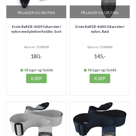
PÅ LAGER OG I BUTIKK
PÅ LAGER OG I BUTIKK
Ernie Ball EB-4039 Gitarreim i
Ernie Ball EB-4040 Gitarreim i
nylon med plekterholder, Sort
nylon, Rød
Vare nr. 1104039
Vare nr. 1104040
180,-
145,-
På lager og i butikk
På lager og i butikk
KJØP
KJØP