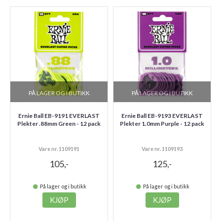
PÅ LAGER OG I BUTIKK
PÅ LAGER OG I BUTIKK
Ernie Ball EB-9191 EVERLAST
Ernie Ball EB-9193 EVERLAST
Plekter .88mm Green - 12 pack
Plekter 1.0mm Purple - 12 pack
Vare nr. 1109191
Vare nr. 1109193
105,-
125,-
På lager og i butikk
På lager og i butikk
KJØP
KJØP