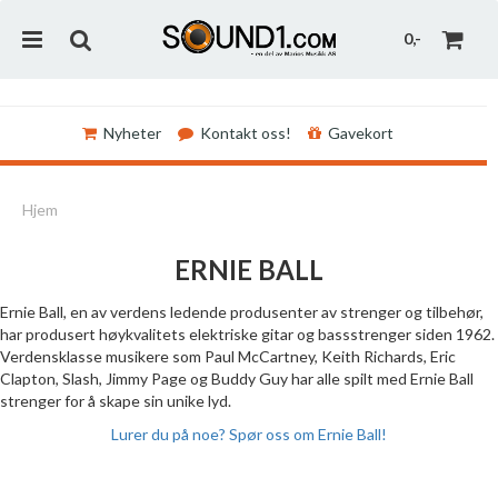
0,-
Nyheter
Kontakt oss!
Gavekort
Nullstill
Hjem
Trykk ENTER for å søke
ERNIE BALL
Ernie Ball, en av verdens ledende produsenter av strenger og tilbehør,
har produsert høykvalitets elektriske gitar og bassstrenger siden 1962.
Verdensklasse musikere som Paul McCartney, Keith Richards, Eric
Clapton, Slash, Jimmy Page og Buddy Guy har alle spilt med Ernie Ball
strenger for å skape sin unike lyd.
Lurer du på noe? Spør oss om Ernie Ball!