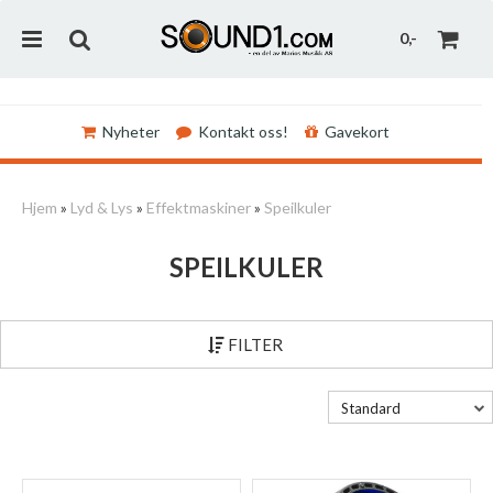
0,-
Nyheter
Kontakt oss!
Gavekort
Nullstill
Hjem
»
Lyd & Lys
»
Effektmaskiner
»
Speilkuler
Trykk ENTER for å søke
SPEILKULER
FILTER
Standard