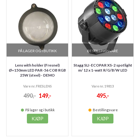
PÅ LAGER OG I BUTIKK
BESTILLINGSVARE
Lens with holder (Fresnel)
Stagg SLI-ECOPAR XS-2 spotlight
Ø=150mm LED PAR-56 COB RGB
m/ 12 x 1-watt R/G/B/W LED
25W (steel) - DEMO
Vare nr. FRESLENS
Vare nr. 19813
490,-
149,-
495,-
På lager og i butikk
Bestillingsvare
KJØP
KJØP