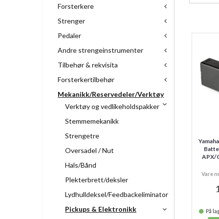
Forsterkere
Strenger
Pedaler
Andre strengeinstrumenter
Tilbehør & rekvisita
Forsterkertilbehør
Mekanikk/Reservedeler/Verktøy
Verktøy og vedlikeholdspakker
Stemmemekanikk
Strengetre
Yamah
Batte
Oversadel / Nut
APX/C
Hals/Bånd
Vare n
Plekterbrett/deksler
1
Lydhulldeksel/Feedbackeliminator
Pickups & Elektronikk
På lag