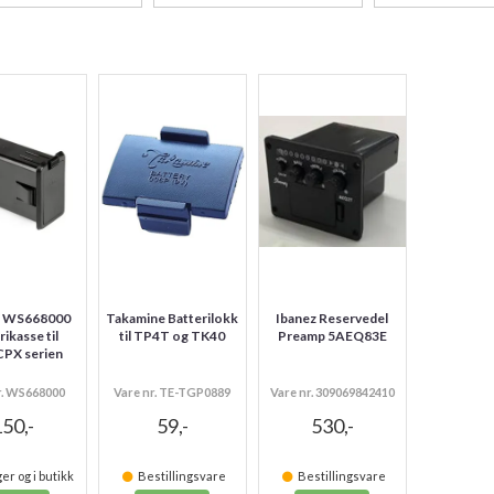
a WS668000
Takamine Batterilokk
Ibanez Reservedel
rikasse til
til TP4T og TK40
Preamp 5AEQ83E
PX serien
r. WS668000
Vare nr. TE-TGP0889
Vare nr. 309069842410
50,-
59,-
530,-
er og i butikk
Bestillingsvare
Bestillingsvare