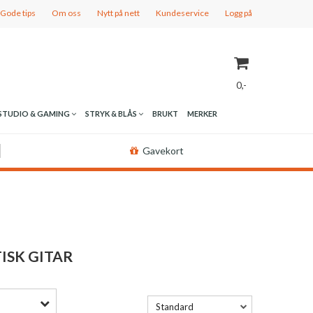
Gode tips
Om oss
Nytt på nett
Kundeservice
Logg på
0,-
STUDIO & GAMING
STRYK & BLÅS
BRUKT
MERKER
Nullstill
Gavekort
Trykk ENTER for å søke
ISK GITAR
Standard