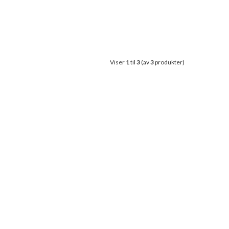
Viser
1
til
3
(av
3
produkter)