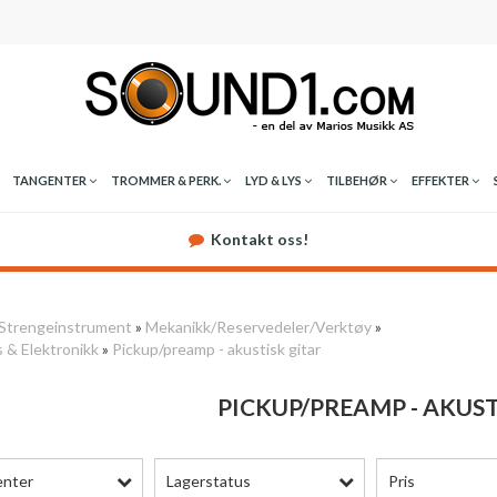
TANGENTER
TROMMER & PERK.
LYD & LYS
TILBEHØR
EFFEKTER
Kontakt oss!
Strengeinstrument
»
Mekanikk/Reservedeler/Verktøy
»
 & Elektronikk
»
Pickup/preamp - akustisk gitar
PICKUP/PREAMP - AKUST
enter
Lagerstatus
Pris