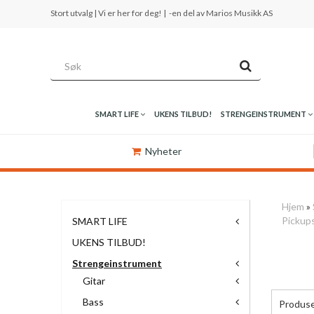
Stort utvalg | Vi er her for deg! |
-en del av Marios Musikk AS
SMART LIFE
UKENS TILBUD!
STRENGEINSTRUMENT
Nyheter
Hjem
»
Pickups
SMART LIFE
UKENS TILBUD!
Strengeinstrument
Gitar
Bass
Produs