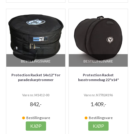
BESTILLINGSVARE
BESTILLINGSVARE
Protection Racket 14x12" for
Protection Racket
paradeskarptrommer
basstrommebag 22"x14"
Vare nr. M1412-00
Vare nr. N77024196
842,-
1.409,-
Bestillingsvare
Bestillingsvare
KJØP
KJØP