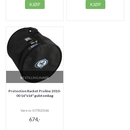
KJØP
KJØP
BESTILLINGSVARE
Protection Racket Proline 2010-
00 16"x14" gulvtombag
Vare nr. N77025186
674,-