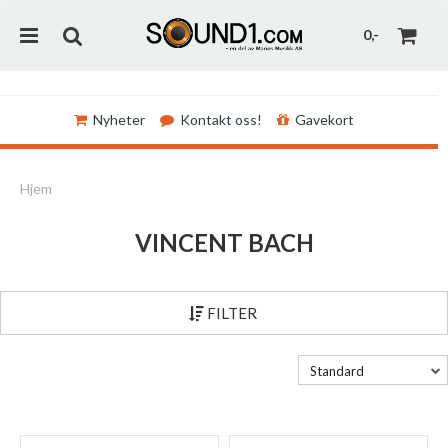
0,-
Nyheter
Kontakt oss!
Gavekort
Nullstill
Hjem
Trykk ENTER for å søke
VINCENT BACH
FILTER
Standard