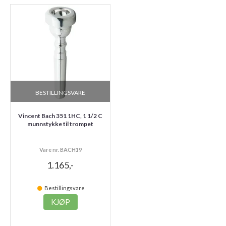
BESTILLINGSVARE
Vincent Bach 351 1HC, 1 1/2 C
munnstykke til trompet
Vare nr. BACH19
1.165,-
Bestillingsvare
KJØP