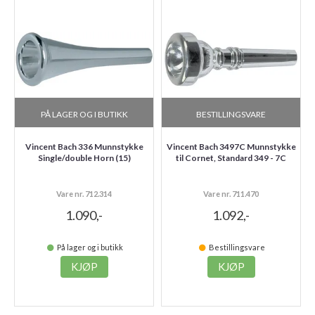
PÅ LAGER OG I BUTIKK
BESTILLINGSVARE
Vincent Bach 336 Munnstykke
Vincent Bach 3497C Munnstykke
Single/double Horn (15)
til Cornet, Standard 349 - 7C
Vare nr. 712.314
Vare nr. 711.470
1.090,-
1.092,-
På lager og i butikk
Bestillingsvare
KJØP
KJØP