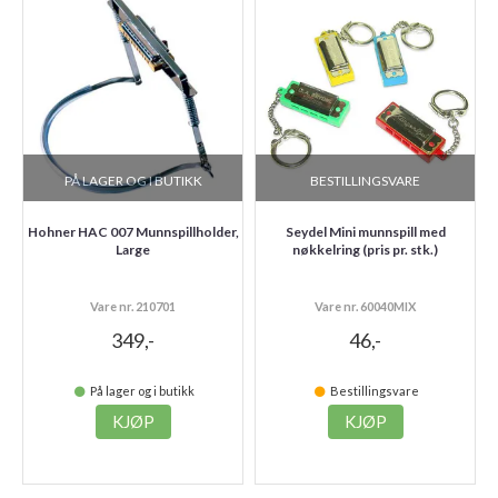
PÅ LAGER OG I BUTIKK
BESTILLINGSVARE
Hohner HAC 007 Munnspillholder,
Seydel Mini munnspill med
Large
nøkkelring (pris pr. stk.)
Vare nr. 210701
Vare nr. 60040MIX
349,-
46,-
På lager og i butikk
Bestillingsvare
KJØP
KJØP