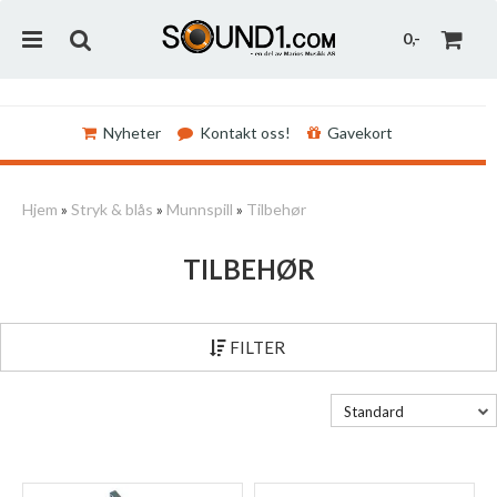
0,-
Nyheter
Kontakt oss!
Gavekort
Nullstill
Hjem
»
Stryk & blås
»
Munnspill
»
Tilbehør
Trykk ENTER for å søke
TILBEHØR
FILTER
Standard