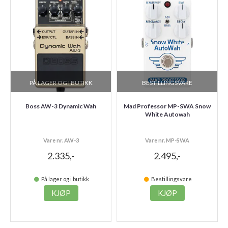
PÅ LAGER OG I BUTIKK
BESTILLINGSVARE
Boss AW-3 Dynamic Wah
Mad Professor MP-SWA Snow
White Autowah
Vare nr. AW-3
Vare nr. MP-SWA
2.335,-
2.495,-
På lager og i butikk
Bestillingsvare
KJØP
KJØP