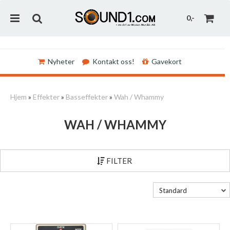
0,-
Nyheter
Kontakt oss!
Gavekort
Nullstill
Hjem
»
Effekter
»
Basseffekter
»
Wah / Whammy
Trykk ENTER for å søke
WAH / WHAMMY
FILTER
Standard