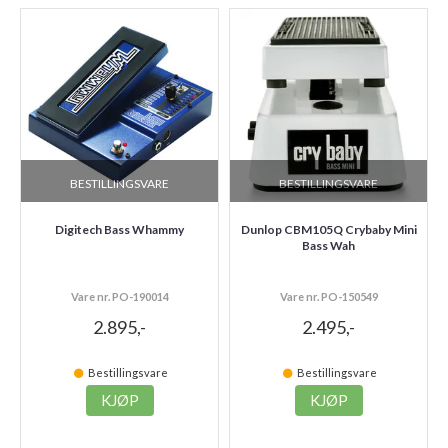
BESTILLINGSVARE
BESTILLINGSVARE
Digitech Bass Whammy
Dunlop CBM105Q Crybaby Mini
Bass Wah
Vare nr. PO-190014
Vare nr. PO-150549
2.895,-
2.495,-
Bestillingsvare
Bestillingsvare
KJØP
KJØP