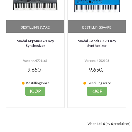
BESTILLINGSVARE
BESTILLINGSVARE
Modal Argon8X 61 Key
Modal Cobalt 8X 61 Key
Synthesizer
Synthesizer
Vare nr. 4701161
Vare nr. 4702108
9.650,-
9.650,-
Bestillingsvare
Bestillingsvare
KJØP
KJØP
Viser
1
til
6
(av
6
produkter)