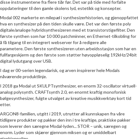
disse instrumentene fra flere tiår før. Det var på tide med forfalte
oppdateringer til den gamle skolens lyd, estetikk og konsepter.
Modal 002 markerte en milepæl i synthesizerhistorien, og gjenoppfattet
hva en synthesizer på den tiden skulle være. Det var den første poly
digitale/analoge hybridsynthesizeren med et transistorstigefilter. Den
første synthen som har 10 000 patchminner, en Ethernet-tilkobling for
å få tilgang til en integrert webserver for å redigere alle
parametere. Den første synthesizeren uten arbeidsstasjon som har en
fullfargeskjerm og den første som støtter høyoppløselig 192kHz/24bit
digital lydutgang over USB.
I dag er 00-serien legendarisk, og arven inspirerer hele Modals
nåværende produktlinje.
I 2018 ga Modal ut SKULPTsynthesizer, en enorm 32-oscillator virtuell-
analog polysynth. CRAFTsynth 2.0, en enormt kraftig monofonisk
bølgesynthesizer, fulgte utvalget av kreative musikkverktøy kort tid
etter.
ARGON8-familien, utgitt i 2019, utnytter all kunnskapen fra våre
tidligere produkter og pakker den inn i tre kraftige, praktiske pakker
som leverer den særegne Modal-lyden... STOR – unik, særegen og
enorm. Lyder som skjærer gjennom miksen og er umiddelbart
gjenkjennelige.