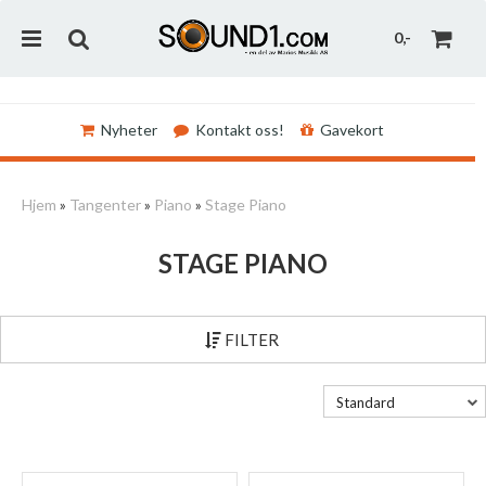
0,-
Nyheter
Kontakt oss!
Gavekort
Nullstill
Hjem
»
Tangenter
»
Piano
»
Stage Piano
Trykk ENTER for å søke
STAGE PIANO
FILTER
Standard