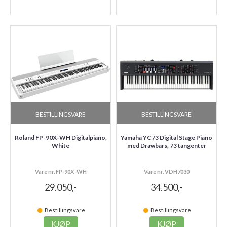
BESTILLINGSVARE
BESTILLINGSVARE
Roland FP-90X-WH Digitalpiano,
Yamaha YC73 Digital Stage Piano
White
med Drawbars, 73 tangenter
Vare nr. FP-90X-WH
Vare nr. VDH7030
29.050,-
34.500,-
Bestillingsvare
Bestillingsvare
KJØP
KJØP