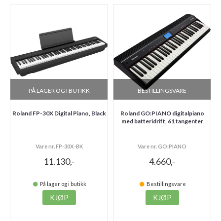
PÅ LAGER OG I BUTIKK
BESTILLINGSVARE
Roland FP-30X Digital Piano, Black
Roland GO:PIANO digitalpiano
med batteridrift, 61 tangenter
Vare nr. FP-30X-BK
Vare nr. GO:PIANO
11.130,-
4.660,-
På lager og i butikk
Bestillingsvare
KJØP
KJØP