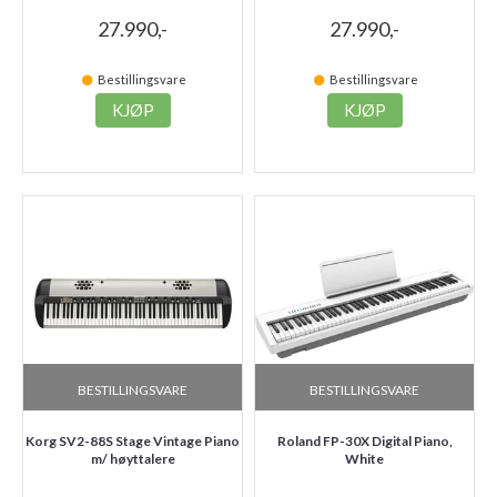
27.990,-
27.990,-
Bestillingsvare
Bestillingsvare
KJØP
KJØP
BESTILLINGSVARE
BESTILLINGSVARE
Korg SV2-88S Stage Vintage Piano
Roland FP-30X Digital Piano,
m/ høyttalere
White