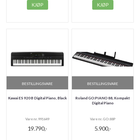
KJØP
KJØP
BESTILLINGSVARE
BESTILLINGSVARE
Kawai ES 920 B Digital Piano, Black
Roland GO:PIANO 88, Kompakt
Digital Piano
Vare nr. 991649
Vare nr. GO:88P
19.790,-
5.900,-