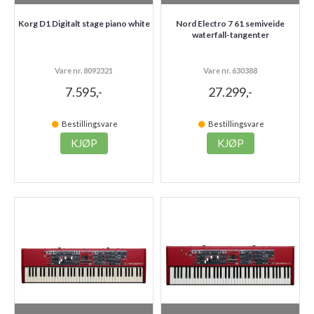
Korg D1 Digitalt stage piano white
Nord Electro 7 61 semiveide
waterfall-tangenter
Vare nr. 8092321
Vare nr. 630388
7.595,-
27.299,-
Bestillingsvare
Bestillingsvare
KJØP
KJØP