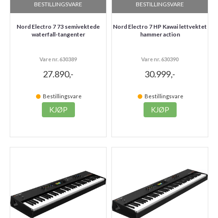
BESTILLINGSVARE
BESTILLINGSVARE
Nord Electro 7 73 semivektede
Nord Electro 7 HP Kawai lettvektet
waterfall-tangenter
hammer action
Vare nr. 630389
Vare nr. 630390
27.890,-
30.999,-
Bestillingsvare
Bestillingsvare
KJØP
KJØP