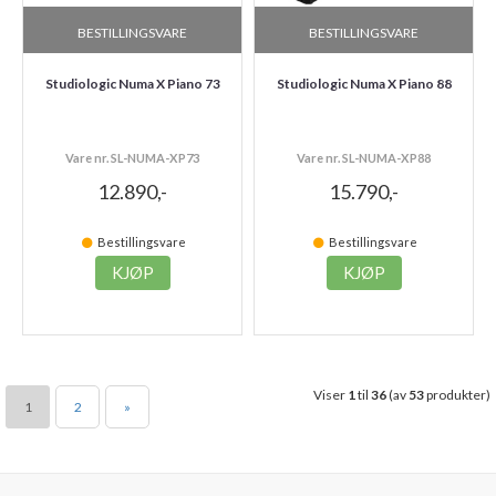
BESTILLINGSVARE
BESTILLINGSVARE
Studiologic Numa X Piano 73
Studiologic Numa X Piano 88
Vare nr. SL-NUMA-XP73
Vare nr. SL-NUMA-XP88
12.890,-
15.790,-
Bestillingsvare
Bestillingsvare
KJØP
KJØP
Viser
1
til
36
(av
53
produkter)
1
2
»