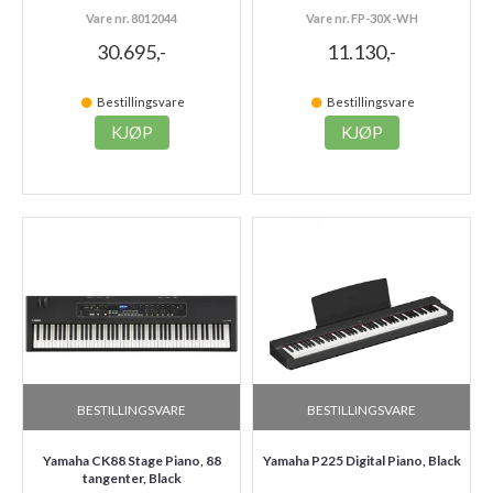
Vare nr. 8012044
Vare nr. FP-30X-WH
30.695,-
11.130,-
Bestillingsvare
Bestillingsvare
KJØP
KJØP
BESTILLINGSVARE
BESTILLINGSVARE
Yamaha CK88 Stage Piano, 88
Yamaha P225 Digital Piano, Black
tangenter, Black