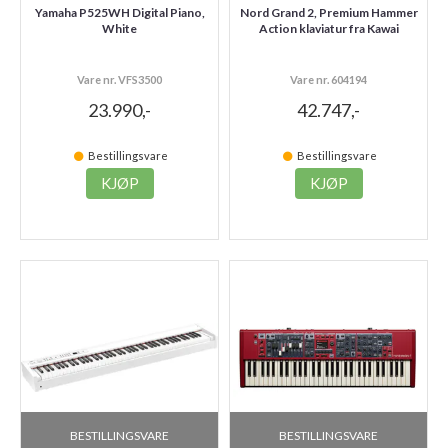
Yamaha P525WH Digital Piano,
Nord Grand 2, Premium Hammer
White
Action klaviatur fra Kawai
Vare nr. VFS3500
Vare nr. 604194
23.990,-
42.747,-
Bestillingsvare
Bestillingsvare
KJØP
KJØP
BESTILLINGSVARE
BESTILLINGSVARE