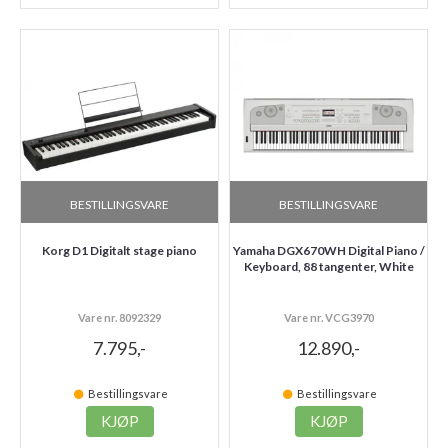
BESTILLINGSVARE
BESTILLINGSVARE
Korg D1 Digitalt stage piano
Yamaha DGX670WH Digital Piano /
Keyboard, 88 tangenter, White
Vare nr. 8092329
Vare nr. VCG3970
7.795,-
12.890,-
Bestillingsvare
Bestillingsvare
KJØP
KJØP