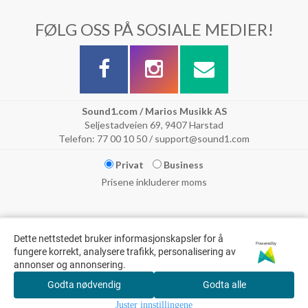
FØLG OSS PÅ SOSIALE MEDIER!
Sound1.com / Marios Musikk AS
Seljestadveien 69, 9407 Harstad
Telefon: 77 00 10 50 / support@sound1.com
Privat
Business
Prisene inkluderer moms
Dette nettstedet bruker informasjonskapsler for å
Powered by
fungere korrekt, analysere trafikk, personalisering av
annonser og annonsering.
Godta nødvendig
Godta alle
© Marios Musikk AS & Sound1.com // Det tas forbehold om trykkfeil
Juster innstillingene