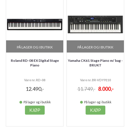
PÅ LAGER OG I BUTIKK
PÅ LAGER OG I BUTIKK
Roland RD-08 EX Digital Stage
Yamaha CK61 Stage Piano m/ bag -
Piano
BRUKT
Vare nr. RD-08
Vare nr. BR-VDY9110
12.490,-
11.749,-
8.000,-
På lager og i butikk
På lager og i butikk
KJØP
KJØP