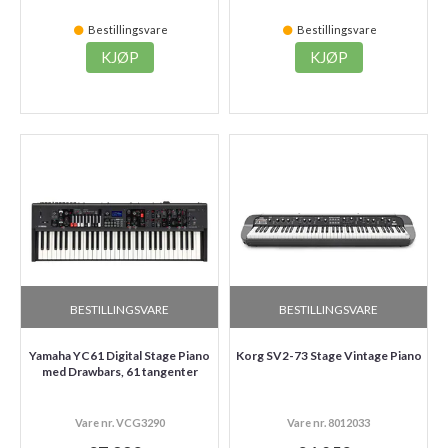
Bestillingsvare
Bestillingsvare
KJØP
KJØP
BESTILLINGSVARE
BESTILLINGSVARE
Yamaha YC61 Digital Stage Piano
Korg SV2-73 Stage Vintage Piano
med Drawbars, 61 tangenter
Vare nr. VCG3290
Vare nr. 8012033