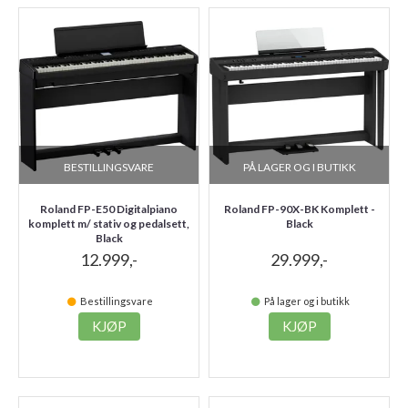
BESTILLINGSVARE
PÅ LAGER OG I BUTIKK
Roland FP-E50 Digitalpiano
Roland FP-90X-BK Komplett -
komplett m/ stativ og pedalsett,
Black
Black
12.999,-
29.999,-
Bestillingsvare
På lager og i butikk
KJØP
KJØP