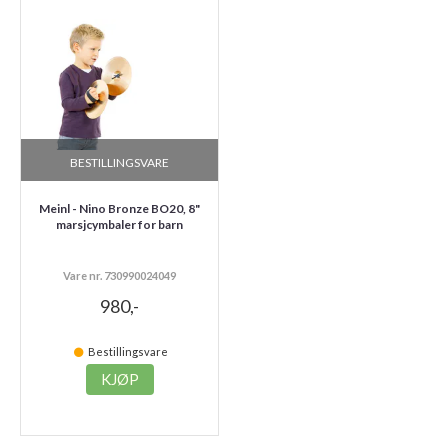
BESTILLINGSVARE
Meinl - Nino Bronze BO20, 8"
marsjcymbaler for barn
Vare nr. 730990024049
980,-
Bestillingsvare
KJØP