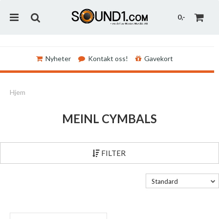
0,-
Nyheter
Kontakt oss!
Gavekort
Nullstill
Hjem
Trykk ENTER for å søke
MEINL CYMBALS
FILTER
Standard