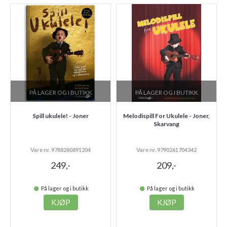
PÅ LAGER OG I BUTIKK
PÅ LAGER OG I BUTIKK
Spill ukulele! - Joner
Melodispill For Ukulele - Joner,
Skarvang
Vare nr. 9788280891204
Vare nr. 9790261704342
249,-
209,-
På lager og i butikk
På lager og i butikk
KJØP
KJØP