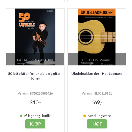
PÅ LAGER OG I BUTIKK
BESTILLINGSVARE
50 lette låter for ukulele og gitar -
Ukuleleakkorder - Hal, Leonard
Joner
Vare nr. 9788280891426
Vare nr. HL00119161
310,-
169,-
På lager og i butikk
Bestillingsvare
KJØP
KJØP