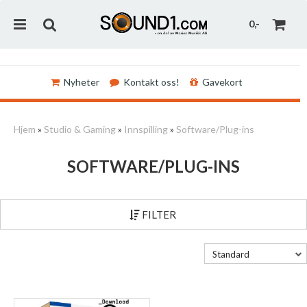
0,-
Nyheter
Kontakt oss!
Gavekort
Nullstill
Hjem
»
Studio & Gaming
»
Innspilling
»
Software/Plug-ins
Trykk ENTER for å søke
SOFTWARE/PLUG-INS
FILTER
Standard