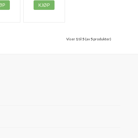
ØP
KJØP
Viser
1
til
5
(av
5
produkter)