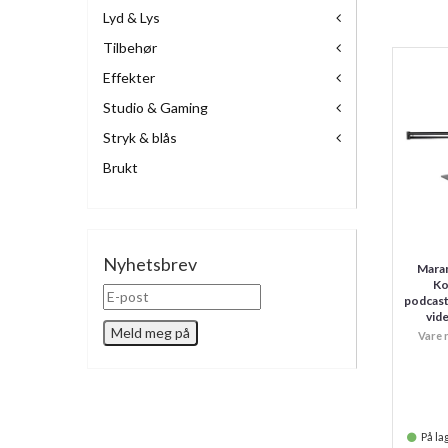
Lyd & Lys
Tilbehør
Effekter
Studio & Gaming
Stryk & blås
Brukt
Nyhetsbrev
Maran
Ko
podcas
vid
Vare 
På lag