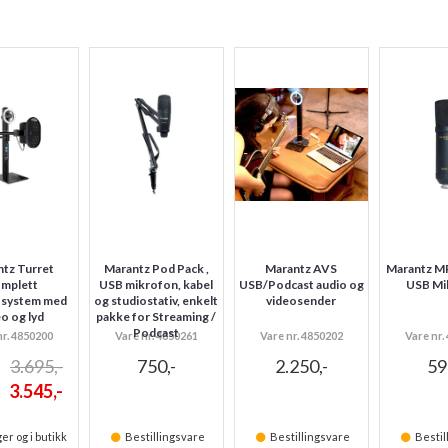
tz Turret
Marantz Pod Pack ,
Marantz AVS
Marantz 
mplett
USB mikrofon, kabel
USB/Podcast audio og
USB Mi
tsystem med
og studiostativ, enkelt
videosender
eo og lyd
pakke for Streaming /
Podcast
nr. 4850200
Vare nr. 4850261
Vare nr. 4850202
Vare nr.
3.695,-
750,-
2.250,-
59
3.545,-
er og i butikk
Bestillingsvare
Bestillingsvare
Bestil