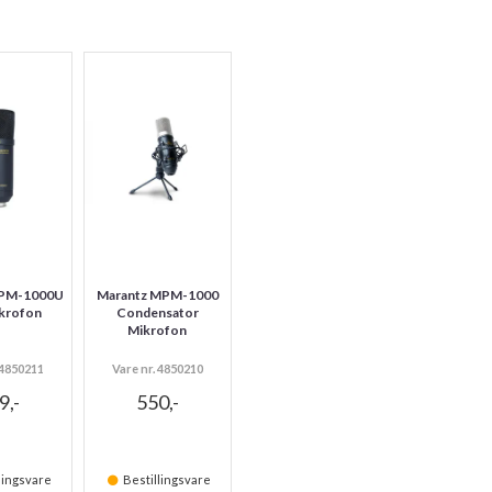
MPM-1000U
Marantz MPM-1000
krofon
Condensator
Mikrofon
 4850211
Vare nr. 4850210
9,-
550,-
lingsvare
Bestillingsvare