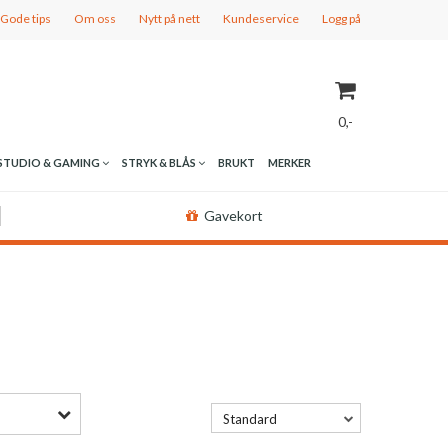
Gode tips
Om oss
Nytt på nett
Kundeservice
Logg på
0,-
STUDIO & GAMING
STRYK & BLÅS
BRUKT
MERKER
Nullstill
Gavekort
Trykk ENTER for å søke
Standard