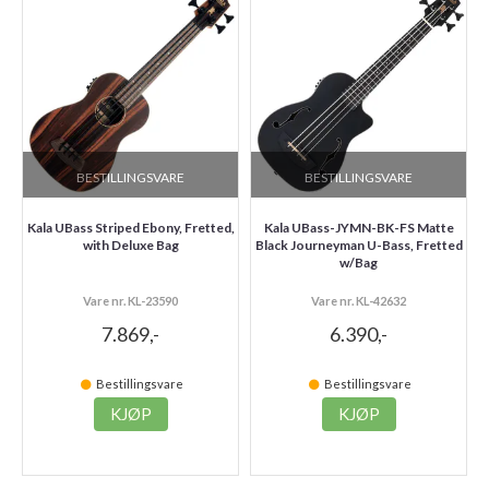
BESTILLINGSVARE
BESTILLINGSVARE
Kala UBass Striped Ebony, Fretted,
Kala UBass-JYMN-BK-FS Matte
with Deluxe Bag
Black Journeyman U-Bass, Fretted
w/Bag
Vare nr. KL-23590
Vare nr. KL-42632
7.869,-
6.390,-
Bestillingsvare
Bestillingsvare
KJØP
KJØP