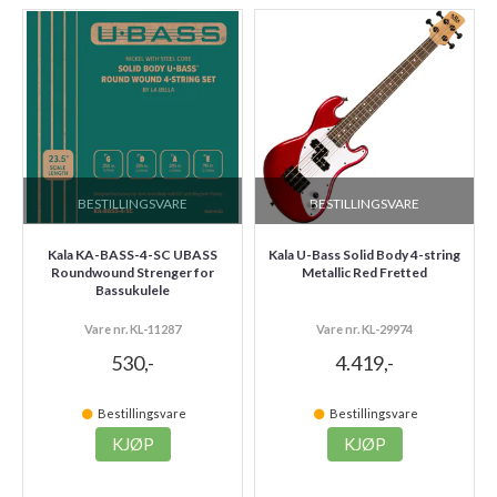
BESTILLINGSVARE
BESTILLINGSVARE
Kala KA-BASS-4-SC UBASS
Kala U-Bass Solid Body 4-string
Roundwound Strenger for
Metallic Red Fretted
Bassukulele
Vare nr. KL-11287
Vare nr. KL-29974
530,-
4.419,-
Bestillingsvare
Bestillingsvare
KJØP
KJØP