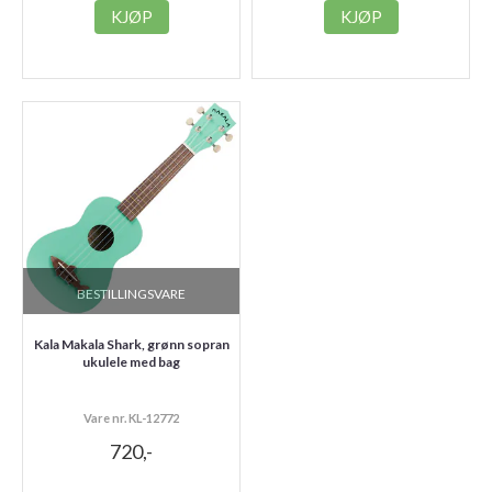
KJØP
KJØP
BESTILLINGSVARE
Kala Makala Shark, grønn sopran
ukulele med bag
Vare nr. KL-12772
720,-