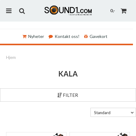
0,-
Nyheter
Kontakt oss!
Gavekort
Nullstill
Hjem
Trykk ENTER for å søke
KALA
FILTER
Standard